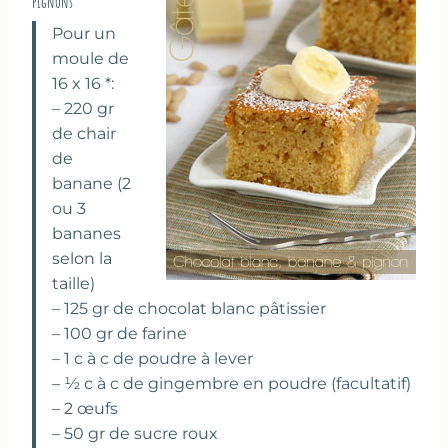
pignons
Pour un
moule de
16 x 16 *:
– 220 gr
de chair
de
banane (2
ou 3
bananes
selon la
taille)
– 125 gr de chocolat blanc pâtissier
– 100 gr de farine
– 1 c à c de poudre à lever
– ½ c à c de gingembre en poudre (facultatif)
– 2 œufs
– 50 gr de sucre roux