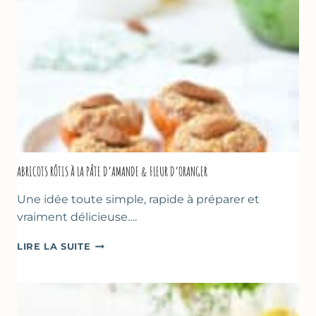
–
CAKE
SUCRÉ
ABRICOTS RÔTIS À LA PÂTE D’AMANDE & FLEUR D’ORANGER
Une idée toute simple, rapide à préparer et
vraiment délicieuse….
ABRICOTS
LIRE LA SUITE
RÔTIS
À
LA
PÂTE
D’AMANDE