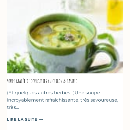
&
FLEUR
D’ORANGER
SOUPE GLACÉE DE COURGETTES AU CITRON & BASILIC
(Et quelques autres herbes…)Une soupe
incroyablement rafraîchissante, très savoureuse,
très…
SOUPE
LIRE LA SUITE
GLACÉE
DE