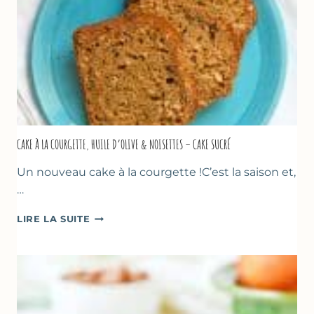
CAKE À LA COURGETTE, HUILE D’OLIVE & NOISETTES – CAKE SUCRÉ
Un nouveau cake à la courgette !C’est la saison et,
…
CAKE
LIRE LA SUITE
À
LA
COURGETTE,
HUILE
D’OLIVE
&
NOISETTES