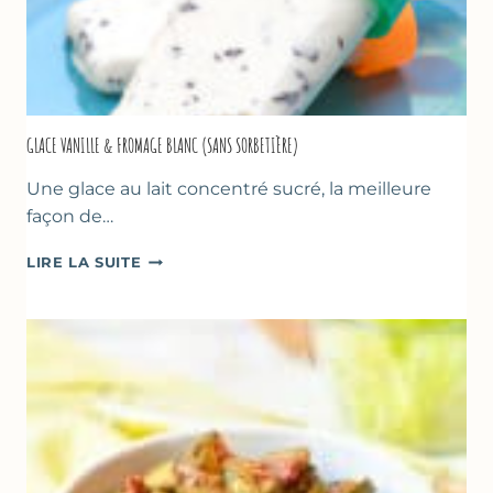
GLACE VANILLE & FROMAGE BLANC (SANS SORBETIÈRE)
Une glace au lait concentré sucré, la meilleure
façon de…
GLACE
LIRE LA SUITE
VANILLE
&
FROMAGE
BLANC
(SANS
SORBETIÈRE)