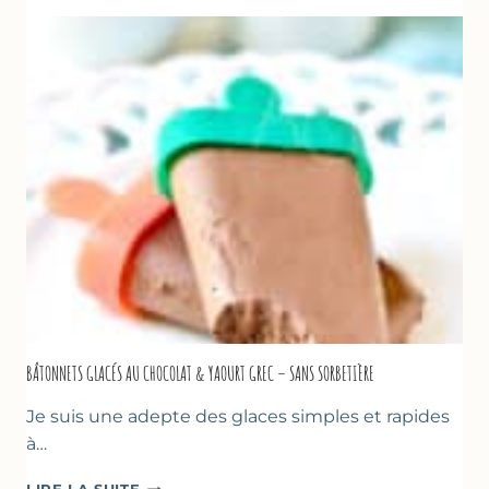
COURGETTES
AU
CITRON
&
BASILIC
BÂTONNETS GLACÉS AU CHOCOLAT & YAOURT GREC – SANS SORBETIÈRE
Je suis une adepte des glaces simples et rapides
à…
BÂTONNETS