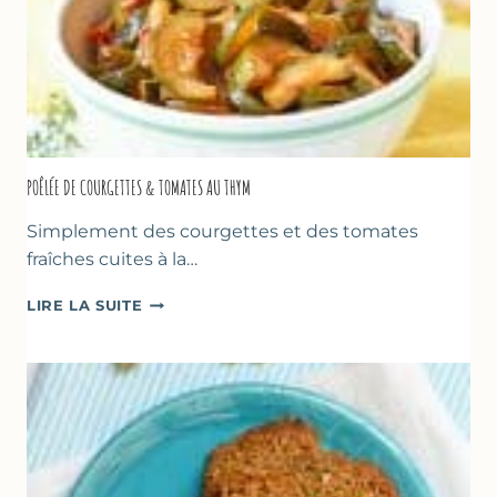
POÊLÉE DE COURGETTES & TOMATES AU THYM
Simplement des courgettes et des tomates
fraîches cuites à la…
POÊLÉE
LIRE LA SUITE
DE
COURGETTES
&
TOMATES
AU
THYM