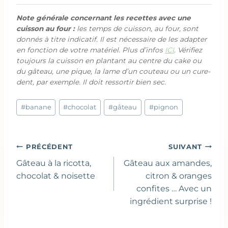
Note générale concernant les recettes avec une
cuisson au four :
les temps de cuisson, au four, sont
donnés à titre indicatif. Il est nécessaire de les adapter
en fonction de votre matériel. Plus d’infos
ICI
. Vérifiez
toujours la cuisson en plantant au centre du cake ou
du gâteau, une pique, la lame d’un couteau ou un cure-
dent, par exemple. Il doit ressortir bien sec.
Étiquettes
#
banane
#
chocolat
#
gâteau
#
pignon
de
la
publication :
Navigation
PRÉCÉDENT
SUIVANT
de
Gâteau à la ricotta,
Gâteau aux amandes,
l’article
chocolat & noisette
citron & oranges
confites … Avec un
ingrédient surprise !