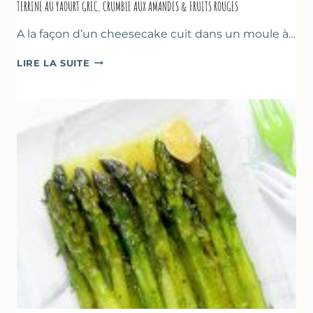
TERRINE AU YAOURT GREC, CRUMBLE AUX AMANDES & FRUITS ROUGES
A la façon d’un cheesecake cuit dans un moule à…
TERRINE
LIRE LA SUITE
AU
YAOURT
GREC,
CRUMBLE
AUX
AMANDES
&
FRUITS
ROUGES