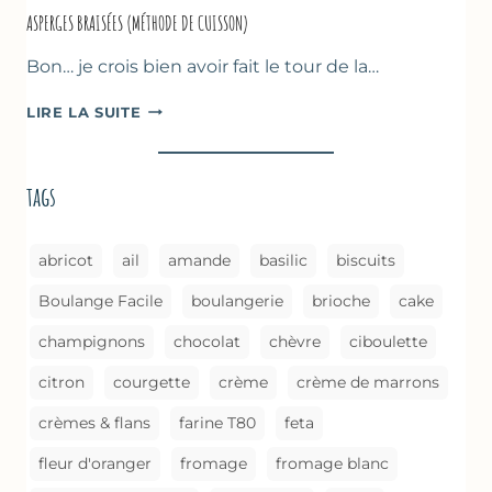
ASPERGES BRAISÉES (MÉTHODE DE CUISSON)
Bon… je crois bien avoir fait le tour de la…
ASPERGES
LIRE LA SUITE
BRAISÉES
(MÉTHODE
DE
tags
CUISSON)
abricot
ail
amande
basilic
biscuits
Boulange Facile
boulangerie
brioche
cake
champignons
chocolat
chèvre
ciboulette
citron
courgette
crème
crème de marrons
crèmes & flans
farine T80
feta
fleur d'oranger
fromage
fromage blanc