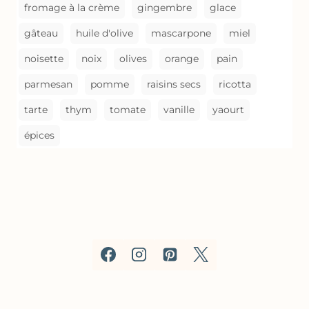
fromage à la crème
gingembre
glace
gâteau
huile d'olive
mascarpone
miel
noisette
noix
olives
orange
pain
parmesan
pomme
raisins secs
ricotta
tarte
thym
tomate
vanille
yaourt
épices