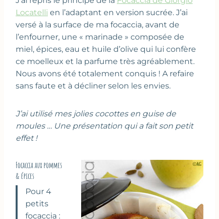
J’ai repris le principe de la
Focaccia de Giorgio
Locatelli
en l’adaptant en version sucrée. J’ai
versé à la surface de ma focaccia, avant de
l’enfourner, une « marinade » composée de
miel, épices, eau et huile d’olive qui lui confère
ce moelleux et la parfume très agréablement.
Nous avons été totalement conquis ! A refaire
sans faute et à décliner selon les envies.
J’ai utilisé mes jolies cocottes en guise de
moules … Une présentation qui a fait son petit
effet !
Focaccia aux pommes
& épices
Pour 4
petits
focaccia :