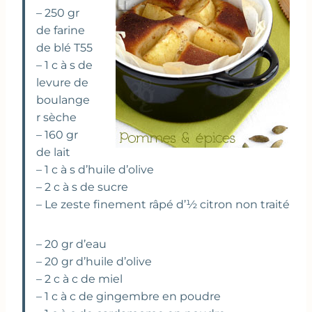
– 250 gr
de farine
de blé T55
– 1 c à s de
levure de
boulange
r sèche
– 160 gr
de lait
– 1 c à s d’huile d’olive
– 2 c à s de sucre
– Le zeste finement râpé d’½ citron non traité
– 20 gr d’eau
– 20 gr d’huile d’olive
– 2 c à c de miel
– 1 c à c de gingembre en poudre