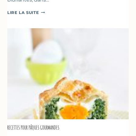
CRÈMES
LIRE LA SUITE
À
LA
FRAISE
&
YAOURT
GREC
RECETTES POUR PÂQUES GOURMANDES