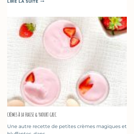
LIRE LA SUITE
AUX
FRAISES
POUR
LA
FÊTE
DES
MÈRES
ET
DES
PÈRES
CRÈMES À LA FRAISE & YAOURT GREC
Une autre recette de petites crèmes magiques et
bluffantes, dans…