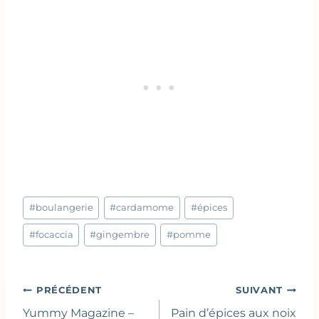
Étiquettes
#
boulangerie
#
cardamome
#
épices
de
la
#
focaccia
#
gingembre
#
pomme
publication :
Navigation
PRÉCÉDENT
SUIVANT
de
Yummy Magazine –
Pain d’épices aux noix