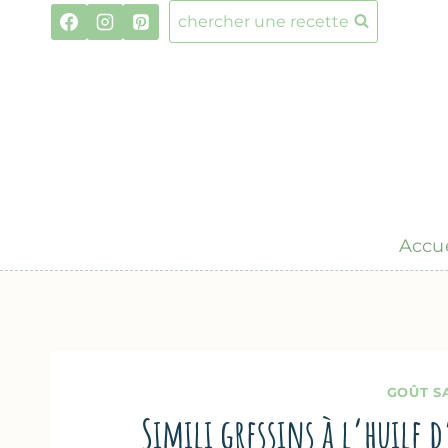
Aller
chercher une recette
au
contenu
Accue
GOÛT S
Simili gressins à l’huile