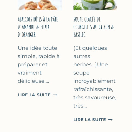
&
THYM
NOISETTES
–
ABRICOTS RÔTIS À LA PÂTE
SOUPE GLACÉE DE
CAKE
D’AMANDE & FLEUR
COURGETTES AU CITRON &
SUCRÉ
D’ORANGER
BASILIC
Une idée toute
(Et quelques
simple, rapide à
autres
préparer et
herbes…)Une
vraiment
soupe
délicieuse….
incroyablement
rafraîchissante,
ABRICOTS
LIRE LA SUITE
très savoureuse,
RÔTIS
très…
À
LA
SOUPE
LIRE LA SUITE
PÂTE
GLACÉE
D’AMANDE
DE