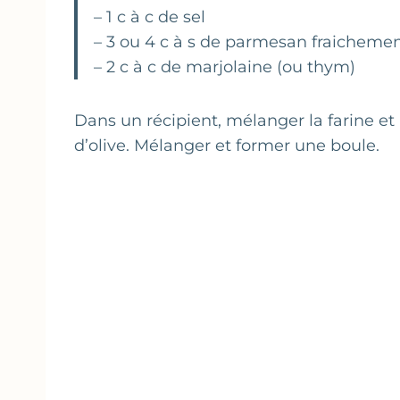
– 1 c à c de sel
– 3 ou 4 c à s de parmesan fraicheme
– 2 c à c de marjolaine (ou thym)
Dans un récipient, mélanger la farine et le
d’olive. Mélanger et former une boule.