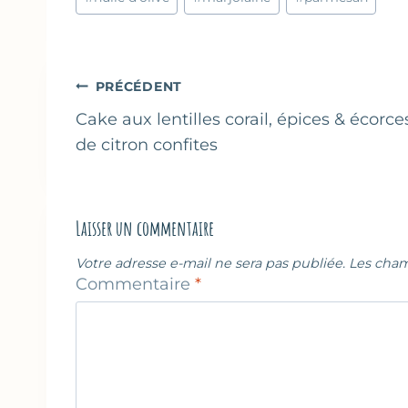
de
la
publication :
Navigation
PRÉCÉDENT
de
Cake aux lentilles corail, épices & écorce
de citron confites
l’article
Laisser un commentaire
Votre adresse e-mail ne sera pas publiée.
Les cham
Commentaire
*