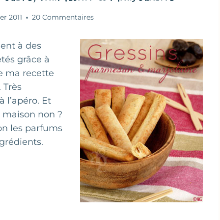
ier 2011
20 Commentaires
ent à des
etés grâce à
e ma recette
. Très
 l’apéro. Et
 maison non ?
on les parfums
grédients.