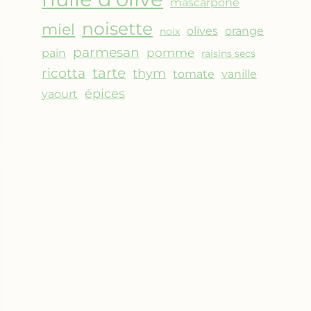
mascarpone
noisette
miel
olives
orange
noix
parmesan
pomme
pain
raisins secs
ricotta
tarte
thym
vanille
tomate
épices
yaourt