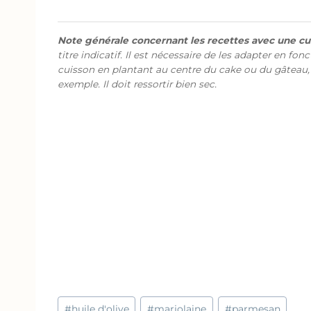
Note générale concernant les recettes avec une cui
titre indicatif. Il est nécessaire de les adapter en fon
cuisson en plantant au centre du cake ou du gâteau,
exemple. Il doit ressortir bien sec.
Étiquettes
#
huile d'olive
#
marjolaine
#
parmesan