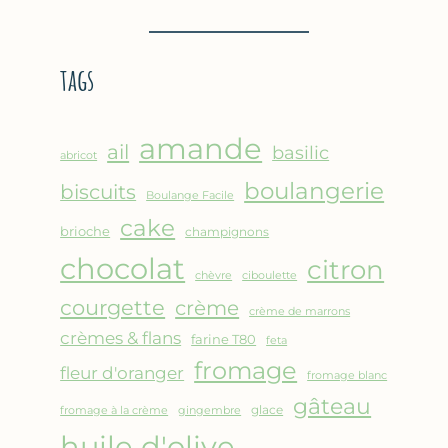
BROUSSE
–
COMME
CRÊPE
UN
ÉPAISSE
tags
GRATIN
À
LA
FARINE
amande
DE
ail
basilic
abricot
POIS
boulangerie
biscuits
CHICHE
Boulange Facile
–
cake
brioche
champignons
CUISSON
chocolat
AU
citron
chèvre
ciboulette
FOUR
courgette
crème
crème de marrons
crèmes & flans
farine T80
feta
fromage
fleur d'oranger
fromage blanc
gâteau
glace
fromage à la crème
gingembre
huile d'olive