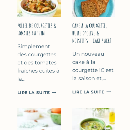
COURGETTE…
(SANS
SORBETIÈR
POÊLÉE DE COURGETTES &
CAKE À LA COURGETTE,
TOMATES AU THYM
HUILE D’OLIVE &
NOISETTES – CAKE SUCRÉ
Simplement
Un nouveau
des courgettes
cake à la
et des tomates
courgette !C’est
fraîches cuites à
la saison et,…
la…
CAKE
POÊLÉE
LIRE LA SUITE
LIRE LA SUITE
À
DE
LA
COURGETTES
COURGETT
&
HUILE
TOMATES
D’OLIVE
AU