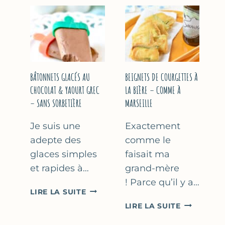
&
COURGETT
FLEUR
AU
D’ORANGER
CITRON
&
BASILIC
BÂTONNETS GLACÉS AU
BEIGNETS DE COURGETTES À
CHOCOLAT & YAOURT GREC
LA BIÈRE – COMME À
– SANS SORBETIÈRE
MARSEILLE
Je suis une
Exactement
adepte des
comme le
glaces simples
faisait ma
et rapides à…
grand-mère
! Parce qu’il y a…
BÂTONNETS
LIRE LA SUITE
GLACÉS
BEIGNETS
LIRE LA SUITE
AU
DE
CHOCOLAT