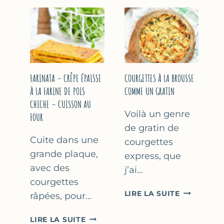
COURGETT
&
À
YAOURT
LA
GREC
BIÈRE
–
–
SANS
COMME
SORBETIÈRE
À
FARINATA – CRÊPE ÉPAISSE
COURGETTES À LA BROUSSE
MARSEILLE
À LA FARINE DE POIS
COMME UN GRATIN
CHICHE – CUISSON AU
Voilà un genre
FOUR
de gratin de
Cuite dans une
courgettes
grande plaque,
express, que
avec des
j’ai…
courgettes
COURGETT
LIRE LA SUITE
râpées, pour…
À
LA
FARINATA
LIRE LA SUITE