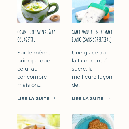
COMME UN TZATZIKI À LA
GLACE VANILLE & FROMAGE
COURGETTE…
BLANC (SANS SORBETIÈRE)
Sur le même
Une glace au
principe que
lait concentré
celui au
sucré, la
concombre
meilleure façon
mais on…
de…
COMME
GLACE
LIRE LA SUITE
LIRE LA SUITE
UN
VANILLE
TZATZIKI
&
À
FROMAGE
LA
BLANC