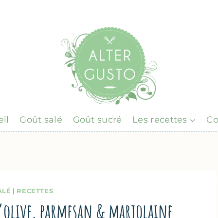
il
Goût salé
Goût sucré
Les recettes
Co
ALÉ
|
RECETTES
 d’olive, parmesan & marjolaine