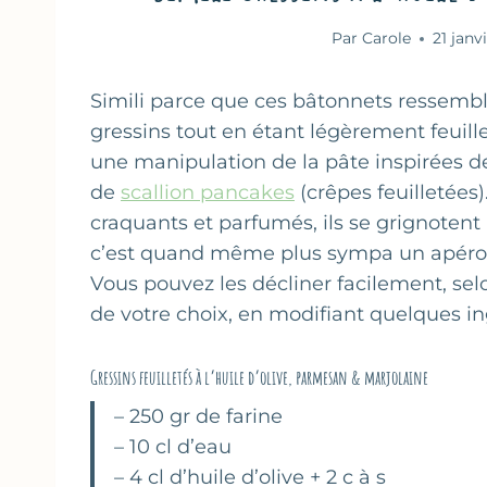
Par
Carole
21 janv
Simili parce que ces bâtonnets ressembl
gressins tout en étant légèrement feuill
une manipulation de la pâte inspirées d
de
scallion pancakes
(crêpes feuilletées)
craquants et parfumés, ils se grignotent à
c’est quand même plus sympa un apéro
Vous pouvez les décliner facilement, sel
de votre choix, en modifiant quelques in
Gressins feuilletés à l’huile d’olive, parmesan & marjolaine
– 250 gr de farine
– 10 cl d’eau
– 4 cl d’huile d’olive + 2 c à s