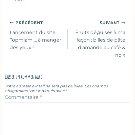
Navigation
PRÉCÉDENT
SUIVANT
de
Lancement du site
Fruits déguisés à ma
l’article
Topmiam … à manger
façon : billes de pâte
des yeux !
d’amande au café &
noix
Laisser un commentaire
Votre adresse e-mail ne sera pas publiée.
Les champs
obligatoires sont indiqués avec
*
Commentaire
*