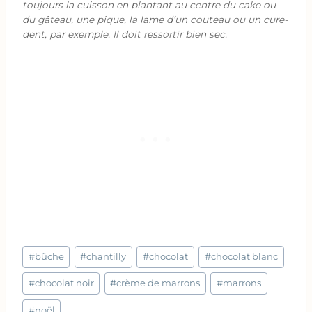
toujours la cuisson en plantant au centre du cake ou
du gâteau, une pique, la lame d’un couteau ou un cure-
dent, par exemple. Il doit ressortir bien sec.
Étiquettes
#
bûche
#
chantilly
#
chocolat
#
chocolat blanc
de
la
#
chocolat noir
#
crème de marrons
#
marrons
publication :
#
noël