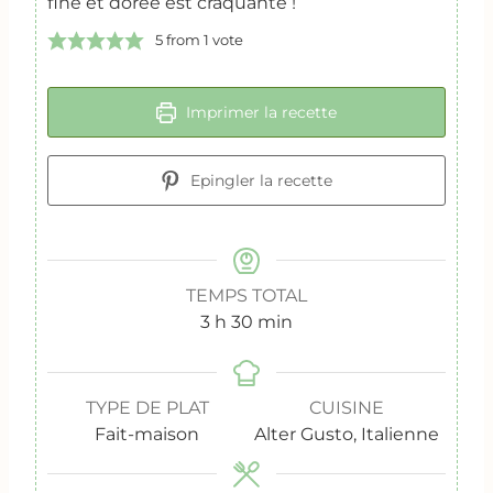
fine et dorée est craquante !
5
from 1 vote
Imprimer la recette
Epingler la recette
TEMPS TOTAL
h
m
3
h
30
min
e
i
u
n
r
u
TYPE DE PLAT
CUISINE
e
t
Fait-maison
Alter Gusto, Italienne
s
e
s