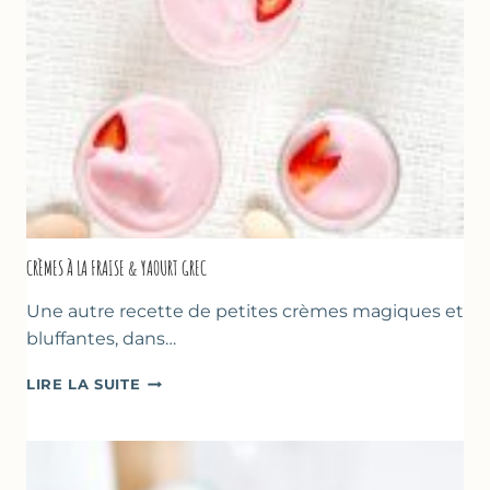
MÈRES
ET
DES
PÈRES
CRÈMES À LA FRAISE & YAOURT GREC
Une autre recette de petites crèmes magiques et
bluffantes, dans…
CRÈMES
LIRE LA SUITE
À
LA
FRAISE
&
YAOURT