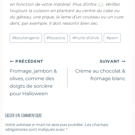
en fonction de votre matériel. Plus d’infos
ICI
. Vérifiez
toujours la cuisson en plantant au centre du cake ou
du gâteau, une pique, la lame d’un couteau ou un cure-
dent, par exemple. Il doit ressortir bien sec.
Étiquettes
#
boulangerie
#
focaccia
#
huile d'olive
#
pain
de
la
publication :
Navigation
PRÉCÉDENT
SUIVANT
de
Fromage, jambon &
Crème au chocolat &
l’article
olives, comme des
fromage blanc
doigts de sorcière
pour Halloween
Laisser un commentaire
Votre adresse e-mail ne sera pas publiée.
Les champs
obligatoires sont indiqués avec
*