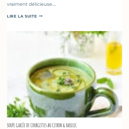
vraiment délicieuse….
ABRICOTS
LIRE LA SUITE
RÔTIS
À
LA
PÂTE
D’AMANDE
&
FLEUR
D’ORANGER
SOUPE GLACÉE DE COURGETTES AU CITRON & BASILIC