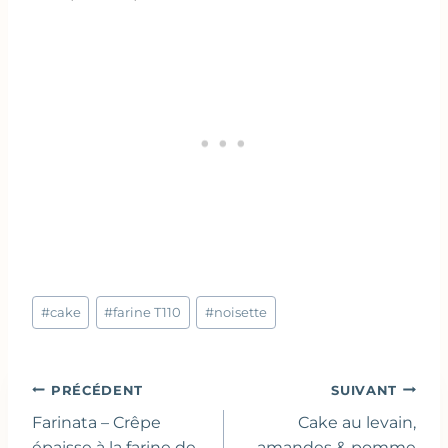
Étiquettes
#
cake
#
farine T110
#
noisette
de
la
publication :
Navigation
PRÉCÉDENT
SUIVANT
de
Farinata – Crêpe
Cake au levain,
épaisse à la farine de
amandes & pomme