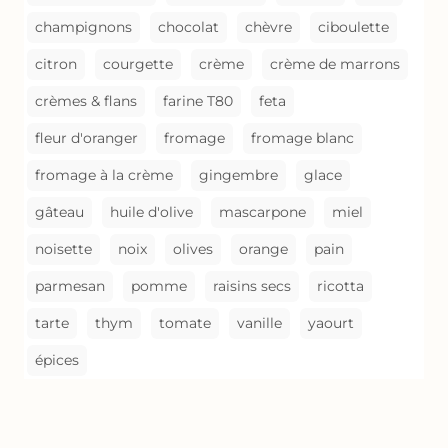
champignons
chocolat
chèvre
ciboulette
citron
courgette
crème
crème de marrons
crèmes & flans
farine T80
feta
fleur d'oranger
fromage
fromage blanc
fromage à la crème
gingembre
glace
gâteau
huile d'olive
mascarpone
miel
noisette
noix
olives
orange
pain
parmesan
pomme
raisins secs
ricotta
tarte
thym
tomate
vanille
yaourt
épices