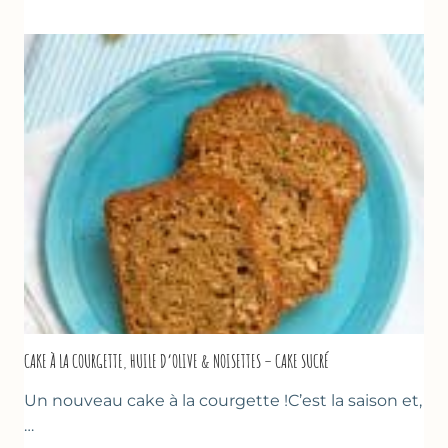
COURGETTES
&
TOMATES
AU
THYM
CAKE À LA COURGETTE, HUILE D’OLIVE & NOISETTES – CAKE SUCRÉ
Un nouveau cake à la courgette !C’est la saison et,
…