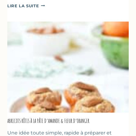
CAKE
LIRE LA SUITE
À
LA
COURGETTE,
HUILE
D’OLIVE
&
NOISETTES
–
CAKE
SUCRÉ
ABRICOTS RÔTIS À LA PÂTE D’AMANDE & FLEUR D’ORANGER
Une idée toute simple, rapide à préparer et