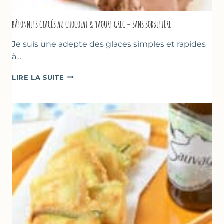
BÂTONNETS GLACÉS AU CHOCOLAT & YAOURT GREC – SANS SORBETIÈRE
Je suis une adepte des glaces simples et rapides
à…
BÂTONNETS
LIRE LA SUITE
GLACÉS
AU
CHOCOLAT
&
YAOURT
GREC
–
SANS
SORBETIÈRE