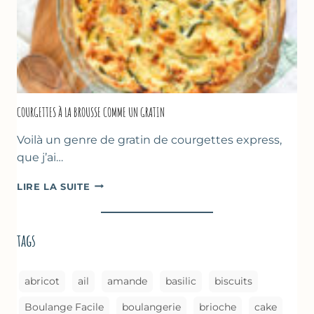
AU
FOUR
COURGETTES À LA BROUSSE COMME UN GRATIN
Voilà un genre de gratin de courgettes express,
que j’ai…
COURGETTES
LIRE LA SUITE
À
LA
BROUSSE
tags
COMME
UN
GRATIN
abricot
ail
amande
basilic
biscuits
Boulange Facile
boulangerie
brioche
cake