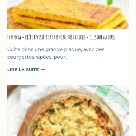
FARINATA – CRÊPE ÉPAISSE À LA FARINE DE POIS CHICHE – CUISSON AU FOUR
Cuite dans une grande plaque, avec des
courgettes râpées, pour…
FARINATA
LIRE LA SUITE
–
CRÊPE
ÉPAISSE
À
LA
FARINE
DE
POIS
CHICHE
–
CUISSON