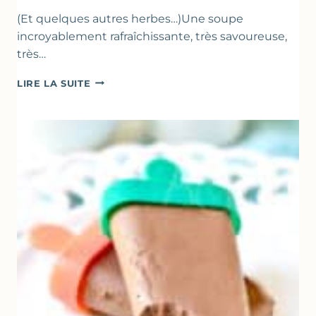
(Et quelques autres herbes…)Une soupe
incroyablement rafraîchissante, très savoureuse,
très…
SOUPE
LIRE LA SUITE
GLACÉE
DE
COURGETTES
AU
CITRON
&
BASILIC