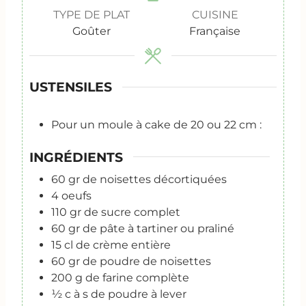
TYPE DE PLAT
CUISINE
Goûter
Française
USTENSILES
Pour un moule à cake de 20 ou 22 cm :
INGRÉDIENTS
60
gr
de noisettes décortiquées
4
oeufs
110
gr
de sucre complet
60
gr
de pâte à tartiner ou praliné
15
cl
de crème entière
60
gr
de poudre de noisettes
200
g
de farine complète
½
c
à s de poudre à lever