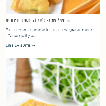
BEIGNETS DE COURGETTES À LA BIÈRE – COMME À MARSEILLE
Exactement comme le faisait ma grand-mère
! Parce qu’il y a…
BEIGNETS
LIRE LA SUITE
DE
COURGETTES
À
LA
BIÈRE
–
COMME
À
MARSEILLE