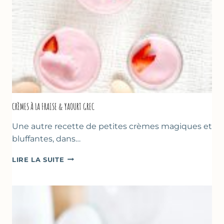
DES
PÈRES
CRÈMES À LA FRAISE & YAOURT GREC
Une autre recette de petites crèmes magiques et
bluffantes, dans…
CRÈMES
LIRE LA SUITE
À
LA
FRAISE
&
YAOURT
GREC