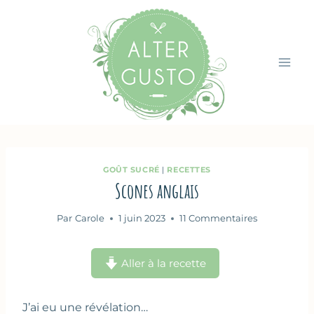
Aller
au
contenu
GOÛT SUCRÉ
|
RECETTES
Scones anglais
Par
Carole
1 juin 2023
11 Commentaires
Aller à la recette
J’ai eu une révélation…