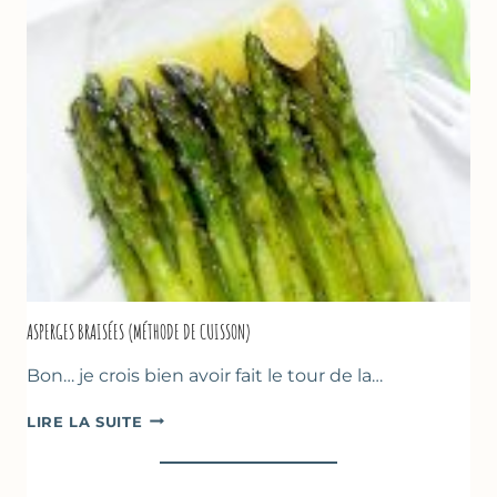
AUX
AMANDES
&
FRUITS
ROUGES
ASPERGES BRAISÉES (MÉTHODE DE CUISSON)
Bon… je crois bien avoir fait le tour de la…
ASPERGES
LIRE LA SUITE
BRAISÉES
(MÉTHODE
DE