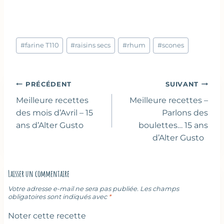
Étiquettes
#
farine T110
#
raisins secs
#
rhum
#
scones
de
la
publication :
Navigation
PRÉCÉDENT
SUIVANT
de
Meilleure recettes
Meilleure recettes –
l’article
des mois d’Avril – 15
Parlons des
ans d’Alter Gusto
boulettes… 15 ans
d’Alter Gusto
Laisser un commentaire
Votre adresse e-mail ne sera pas publiée.
Les champs
obligatoires sont indiqués avec
*
Noter cette recette