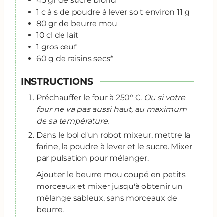
45
gr
de sucre blond
1
c
à s de poudre à lever soit environ 11 g
80
gr
de beurre mou
10
cl
de lait
1
gros œuf
60
g
de raisins secs*
INSTRUCTIONS
Préchauffer le four à 250° C.
Ou si votre
four ne va pas aussi haut, au maximum
de sa température.
Dans le bol d'un robot mixeur, mettre la
farine, la poudre à lever et le sucre. Mixer
par pulsation pour mélanger.
Ajouter le beurre mou coupé en petits
morceaux et mixer jusqu'à obtenir un
mélange sableux, sans morceaux de
beurre.