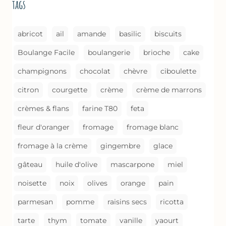
tags
CUISSON)
abricot
ail
amande
basilic
biscuits
Boulange Facile
boulangerie
brioche
cake
champignons
chocolat
chèvre
ciboulette
citron
courgette
crème
crème de marrons
crèmes & flans
farine T80
feta
fleur d'oranger
fromage
fromage blanc
fromage à la crème
gingembre
glace
gâteau
huile d'olive
mascarpone
miel
noisette
noix
olives
orange
pain
parmesan
pomme
raisins secs
ricotta
tarte
thym
tomate
vanille
yaourt