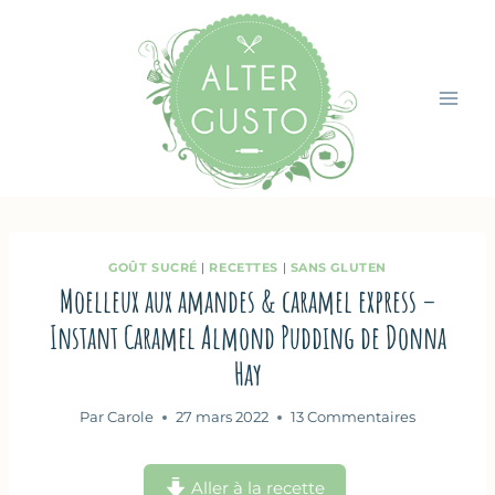
Aller
au
contenu
GOÛT SUCRÉ
|
RECETTES
|
SANS GLUTEN
Moelleux aux amandes & caramel express –
Instant Caramel Almond Pudding de Donna
Hay
Par
Carole
27 mars 2022
13 Commentaires
Aller à la recette