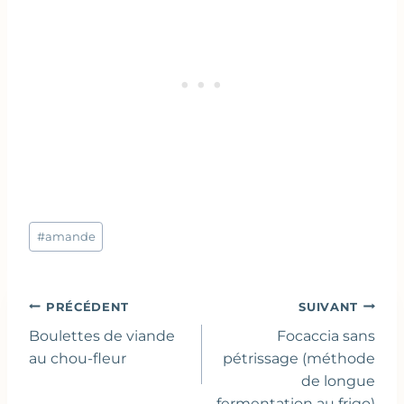
Étiquettes
#
amande
de
la
publication :
Navigation
PRÉCÉDENT
SUIVANT
de
Boulettes de viande
Focaccia sans
l’article
au chou-fleur
pétrissage (méthode
de longue
fermentation au frigo)