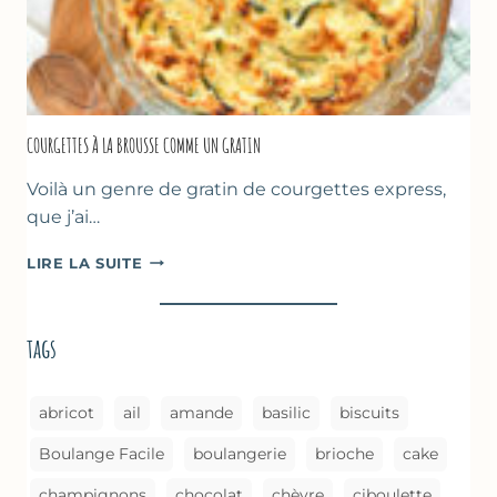
FOUR
COURGETTES À LA BROUSSE COMME UN GRATIN
Voilà un genre de gratin de courgettes express,
que j’ai…
COURGETTES
LIRE LA SUITE
À
LA
BROUSSE
tags
COMME
UN
GRATIN
abricot
ail
amande
basilic
biscuits
Boulange Facile
boulangerie
brioche
cake
champignons
chocolat
chèvre
ciboulette