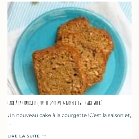
&
TOMATES
AU
THYM
CAKE À LA COURGETTE, HUILE D’OLIVE & NOISETTES – CAKE SUCRÉ
Un nouveau cake à la courgette !C’est la saison et,
…
CAKE
LIRE LA SUITE