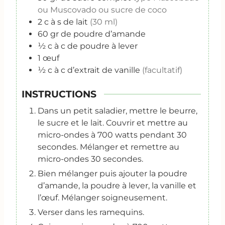
ou Muscovado ou sucre de coco
2
c
à s de lait
(30 ml)
60
gr
de poudre d’amande
½
c
à c de poudre à lever
1
œuf
½
c
à c d’extrait de vanille
(facultatif)
INSTRUCTIONS
Dans un petit saladier, mettre le beurre,
le sucre et le lait. Couvrir et mettre au
micro-ondes à 700 watts pendant 30
secondes. Mélanger et remettre au
micro-ondes 30 secondes.
Bien mélanger puis ajouter la poudre
d’amande, la poudre à lever, la vanille et
l’œuf. Mélanger soigneusement.
Verser dans les ramequins.