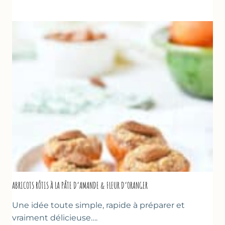
À
LA
COURGETTE,
HUILE
D’OLIVE
&
NOISETTES
–
CAKE
SUCRÉ
ABRICOTS RÔTIS À LA PÂTE D’AMANDE & FLEUR D’ORANGER
Une idée toute simple, rapide à préparer et
vraiment délicieuse….