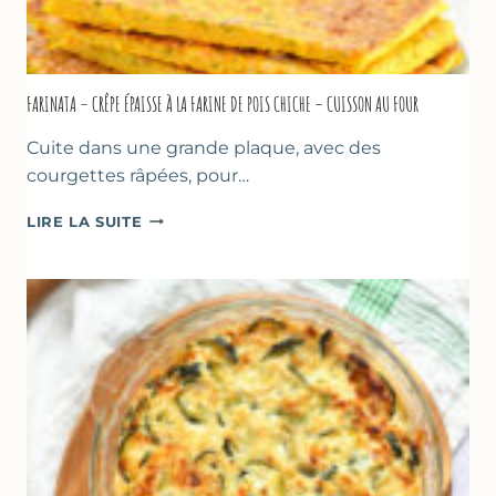
FARINATA – CRÊPE ÉPAISSE À LA FARINE DE POIS CHICHE – CUISSON AU FOUR
Cuite dans une grande plaque, avec des
courgettes râpées, pour…
FARINATA
LIRE LA SUITE
–
CRÊPE
ÉPAISSE
À
LA
FARINE
DE
POIS
CHICHE
–
CUISSON
AU