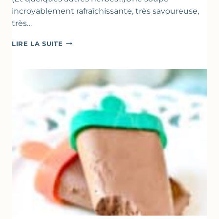
incroyablement rafraîchissante, très savoureuse,
très…
SOUPE
LIRE LA SUITE
GLACÉE
DE
COURGETTES
AU
CITRON
&
BASILIC