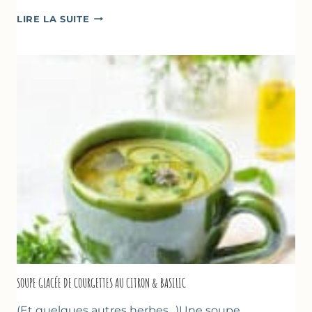
ABRICOTS
LIRE LA SUITE
RÔTIS
À
LA
PÂTE
D’AMANDE
&
FLEUR
D’ORANGER
SOUPE GLACÉE DE COURGETTES AU CITRON & BASILIC
(Et quelques autres herbes…)Une soupe