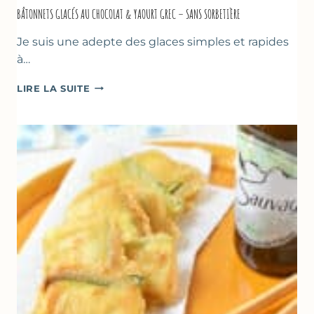
BÂTONNETS GLACÉS AU CHOCOLAT & YAOURT GREC – SANS SORBETIÈRE
Je suis une adepte des glaces simples et rapides
à…
BÂTONNETS
LIRE LA SUITE
GLACÉS
AU
CHOCOLAT
&
YAOURT
GREC
–
SANS
SORBETIÈRE