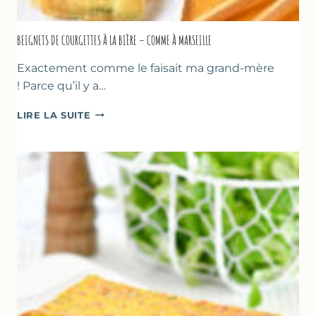
BEIGNETS DE COURGETTES À LA BIÈRE – COMME À MARSEILLE
Exactement comme le faisait ma grand-mère
! Parce qu’il y a…
BEIGNETS
LIRE LA SUITE
DE
COURGETTES
À
LA
BIÈRE
–
COMME
À
MARSEILLE