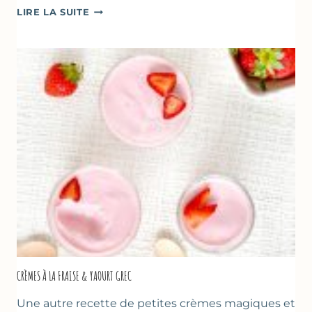
DESSERTS
LIRE LA SUITE
AUX
FRAISES
POUR
LA
FÊTE
DES
MÈRES
ET
DES
PÈRES
CRÈMES À LA FRAISE & YAOURT GREC
Une autre recette de petites crèmes magiques et