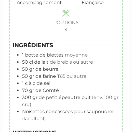
Accompagnement
Française
PORTIONS
4
INGRÉDIENTS
1
botte de blettes
moyenne
50
cl
de lait
de brebis ou autre
50
gr
de beurre
50
gr
de farine
T65 ou autre
1
c à c
de sel
70
gr
de Comté
300
gr
de petit épeautre cuit
(env. 100 gr
cru)
Noisettes concassées pour saupoudrer
(facultatif)