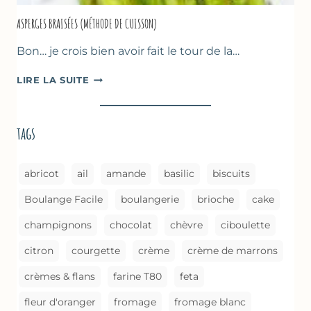
ASPERGES BRAISÉES (MÉTHODE DE CUISSON)
Bon… je crois bien avoir fait le tour de la…
ASPERGES
LIRE LA SUITE
BRAISÉES
(MÉTHODE
DE
tags
CUISSON)
abricot
ail
amande
basilic
biscuits
Boulange Facile
boulangerie
brioche
cake
champignons
chocolat
chèvre
ciboulette
citron
courgette
crème
crème de marrons
crèmes & flans
farine T80
feta
fleur d'oranger
fromage
fromage blanc