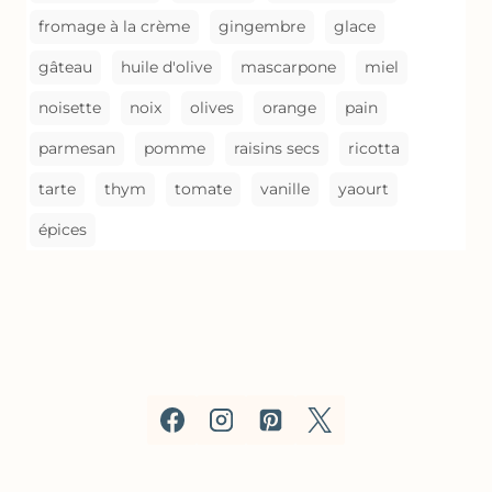
fromage à la crème
gingembre
glace
gâteau
huile d'olive
mascarpone
miel
noisette
noix
olives
orange
pain
parmesan
pomme
raisins secs
ricotta
tarte
thym
tomate
vanille
yaourt
épices