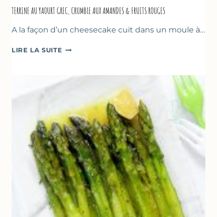
TERRINE AU YAOURT GREC, CRUMBLE AUX AMANDES & FRUITS ROUGES
A la façon d’un cheesecake cuit dans un moule à…
TERRINE
LIRE LA SUITE
AU
YAOURT
GREC,
CRUMBLE
AUX
AMANDES
&
FRUITS
ROUGES