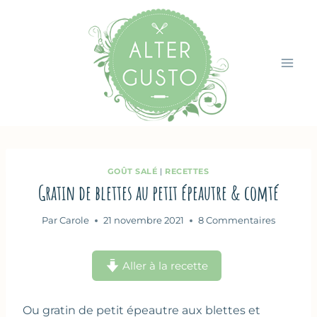
Aller
au
contenu
GOÛT SALÉ
|
RECETTES
Gratin de blettes au petit épeautre & comté
Par
Carole
21 novembre 2021
8 Commentaires
Aller à la recette
Ou gratin de petit épeautre aux blettes et