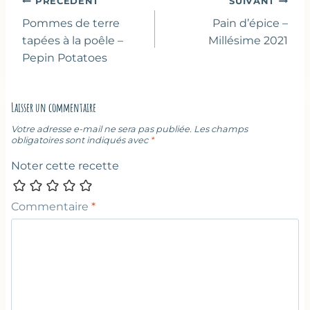
Navigation
PRÉCÉDENT
SUIVANT
de
Pommes de terre
Pain d’épice –
l’article
tapées à la poêle –
Millésime 2021
Pepin Potatoes
Laisser un commentaire
Votre adresse e-mail ne sera pas publiée.
Les champs
obligatoires sont indiqués avec
*
Noter cette recette
Commentaire
*