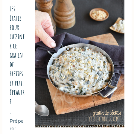
Les
étapes
pour
cuisine
r ce
gratin
de
blettes
et petit
épeautr
e
•
Prépa
rer