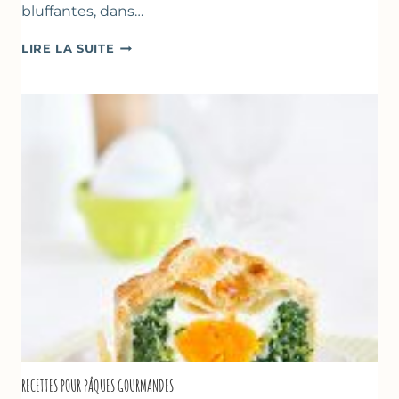
bluffantes, dans…
CRÈMES
LIRE LA SUITE
À
LA
FRAISE
&
YAOURT
GREC
RECETTES POUR PÂQUES GOURMANDES