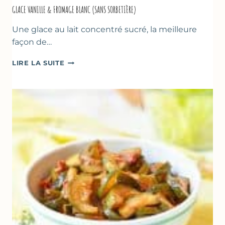
GLACE VANILLE & FROMAGE BLANC (SANS SORBETIÈRE)
Une glace au lait concentré sucré, la meilleure
façon de…
GLACE
LIRE LA SUITE
VANILLE
&
FROMAGE
BLANC
(SANS
SORBETIÈRE)