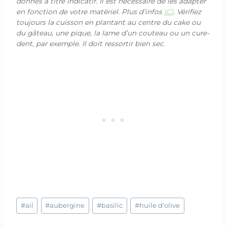
donnés à titre indicatif. Il est nécessaire de les adapter
en fonction de votre matériel. Plus d’infos
ICI
. Vérifiez
toujours la cuisson en plantant au centre du cake ou
du gâteau, une pique, la lame d’un couteau ou un cure-
dent, par exemple. Il doit ressortir bien sec.
Étiquettes
#
ail
#
aubergine
#
basilic
#
huile d'olive
de
la