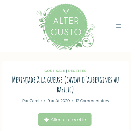
Aller
au
contenu
GOÛT SALÉ
|
RECETTES
Merinjade à la gueuse (caviar d’aubergines au
basilic)
Par
Carole
9 août 2020
13 Commentaires
Aller à la recette