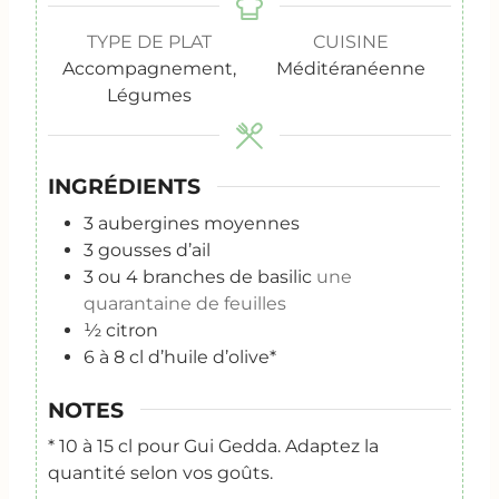
TYPE DE PLAT
CUISINE
Accompagnement,
Méditéranéenne
Légumes
INGRÉDIENTS
3
aubergines moyennes
3
gousses d’ail
3
ou 4 branches de basilic
une
quarantaine de feuilles
½
citron
6
à 8 cl d’huile d’olive*
NOTES
* 10 à 15 cl pour Gui Gedda. Adaptez la
quantité selon vos goûts.