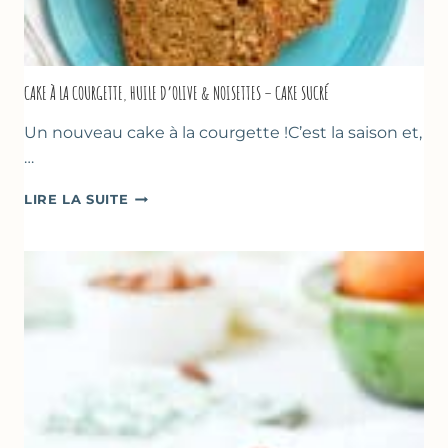
CAKE À LA COURGETTE, HUILE D’OLIVE & NOISETTES – CAKE SUCRÉ
Un nouveau cake à la courgette !C’est la saison et,
…
CAKE
LIRE LA SUITE
À
LA
COURGETTE,
HUILE
D’OLIVE
&
NOISETTES
–
CAKE
SUCRÉ