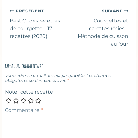
publication :
Navigation
PRÉCÉDENT
SUIVANT
de
Best Of des recettes
Courgettes et
l’article
de courgette – 17
carottes rôties –
recettes (2020)
Méthode de cuisson
au four
Laisser un commentaire
Votre adresse e-mail ne sera pas publiée.
Les champs
obligatoires sont indiqués avec
*
Noter cette recette
Commentaire
*