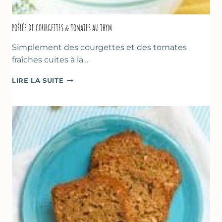
POÊLÉE DE COURGETTES & TOMATES AU THYM
Simplement des courgettes et des tomates
fraîches cuites à la…
POÊLÉE
LIRE LA SUITE
DE
COURGETTES
&
TOMATES
AU
THYM