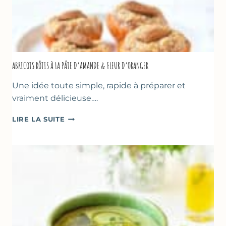
ABRICOTS RÔTIS À LA PÂTE D’AMANDE & FLEUR D’ORANGER
Une idée toute simple, rapide à préparer et
vraiment délicieuse….
ABRICOTS
LIRE LA SUITE
RÔTIS
À
LA
PÂTE
D’AMANDE
&
FLEUR
D’ORANGER