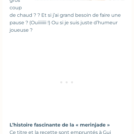
gros
coup
de chaud ? ? Et si j’ai grand besoin de faire une
pause ? (Ouiiiiiii !) Ou si je suis juste d’humeur
joueuse ?
L’histoire fascinante de la « merinjade »
Ce titre et la recette sont empruntés à Gui