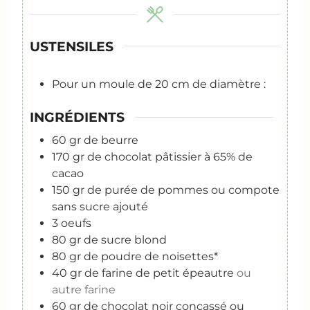
s
USTENSILES
Pour un moule de 20 cm de diamètre :
INGRÉDIENTS
60
gr
de beurre
170
gr
de chocolat pâtissier à 65% de
cacao
150
gr
de purée de pommes ou compote
sans sucre ajouté
3
oeufs
80
gr
de sucre blond
80
gr
de poudre de noisettes*
40
gr
de farine de petit épeautre
ou
autre farine
60
gr
de chocolat noir concassé ou