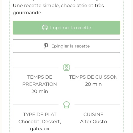
Une recette simple, chocolatée et très
gourmande.
Imprimer la recette
Epingler la recette
TEMPS DE
TEMPS DE CUISSON
m
PRÉPARATION
20
min
m
i
20
min
i
n
n
u
u
t
TYPE DE PLAT
CUISINE
t
e
Chocolat, Dessert,
Alter Gusto
e
s
gâteaux