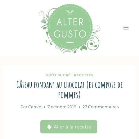
Aller
au
contenu
GOÛT SUCRÉ
|
RECETTES
Gâteau fondant au chocolat (et compote de
pommes)
Par
Carole
7 octobre 2019
27 Commentaires
Aller à la recette