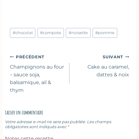
Étiquettes
#
chocolat
#
compote
#
noisette
#
pomme
de
la
publication :
Navigation
PRÉCÉDENT
SUIVANT
de
Champignons au four
Cake au caramel,
l’article
– sauce soja,
dattes & noix
balsamique, ail &
thym
Laisser un commentaire
Votre adresse e-mail ne sera pas publiée.
Les champs
obligatoires sont indiqués avec
*
Noter cette recette