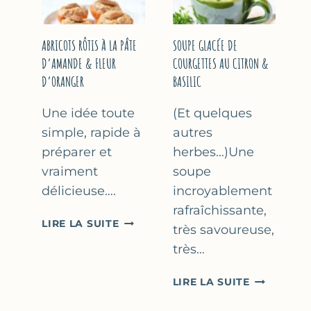
&
THYM
NOISETTES
–
ABRICOTS RÔTIS À LA PÂTE
SOUPE GLACÉE DE
CAKE
D’AMANDE & FLEUR
COURGETTES AU CITRON &
SUCRÉ
D’ORANGER
BASILIC
Une idée toute
(Et quelques
simple, rapide à
autres
préparer et
herbes…)Une
vraiment
soupe
délicieuse….
incroyablement
rafraîchissante,
ABRICOTS
LIRE LA SUITE
très savoureuse,
RÔTIS
très…
À
LA
SOUPE
LIRE LA SUITE
PÂTE
GLACÉE
D’AMANDE
DE