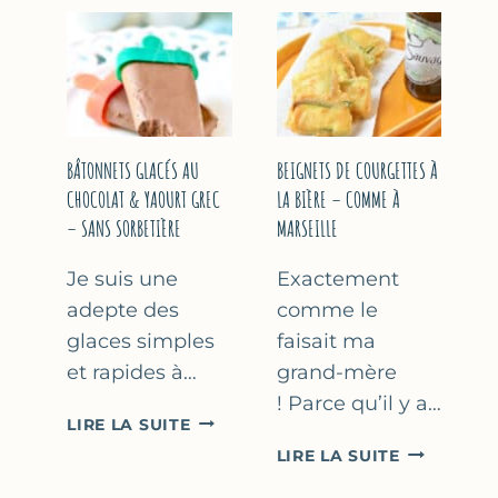
&
COURGETT
FLEUR
AU
D’ORANGER
CITRON
&
BASILIC
BÂTONNETS GLACÉS AU
BEIGNETS DE COURGETTES À
CHOCOLAT & YAOURT GREC
LA BIÈRE – COMME À
– SANS SORBETIÈRE
MARSEILLE
Je suis une
Exactement
adepte des
comme le
glaces simples
faisait ma
et rapides à…
grand-mère
! Parce qu’il y a…
BÂTONNETS
LIRE LA SUITE
GLACÉS
BEIGNETS
LIRE LA SUITE
AU
DE
CHOCOLAT