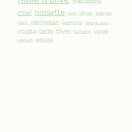
mascarpone
noisette
miel
olives
orange
noix
parmesan
pomme
pain
raisins secs
ricotta
tarte
thym
vanille
tomate
épices
yaourt