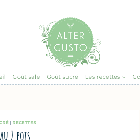
il
Goût salé
Goût sucré
Les recettes
Co
CRÉ
|
RECETTES
au 7 pots