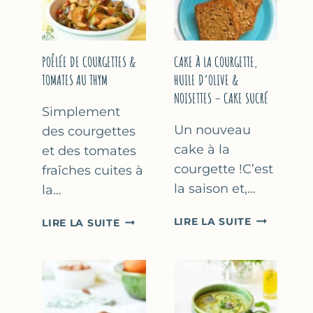
COURGETTE…
(SANS
SORBETIÈR
POÊLÉE DE COURGETTES &
CAKE À LA COURGETTE,
TOMATES AU THYM
HUILE D’OLIVE &
NOISETTES – CAKE SUCRÉ
Simplement
Un nouveau
des courgettes
cake à la
et des tomates
courgette !C’est
fraîches cuites à
la saison et,…
la…
CAKE
POÊLÉE
LIRE LA SUITE
LIRE LA SUITE
À
DE
LA
COURGETTES
COURGETT
&
HUILE
TOMATES
D’OLIVE
AU