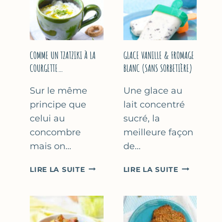
COMME UN TZATZIKI À LA
GLACE VANILLE & FROMAGE
COURGETTE…
BLANC (SANS SORBETIÈRE)
Sur le même
Une glace au
principe que
lait concentré
celui au
sucré, la
concombre
meilleure façon
mais on…
de…
COMME
GLACE
LIRE LA SUITE
LIRE LA SUITE
UN
VANILLE
TZATZIKI
&
À
FROMAGE
LA
BLANC