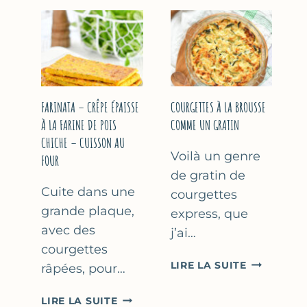
COURGETT
&
À
YAOURT
LA
GREC
BIÈRE
–
–
SANS
COMME
SORBETIÈRE
À
FARINATA – CRÊPE ÉPAISSE
COURGETTES À LA BROUSSE
MARSEILLE
À LA FARINE DE POIS
COMME UN GRATIN
CHICHE – CUISSON AU
Voilà un genre
FOUR
de gratin de
Cuite dans une
courgettes
grande plaque,
express, que
avec des
j’ai…
courgettes
COURGETT
LIRE LA SUITE
râpées, pour…
À
LA
FARINATA
LIRE LA SUITE