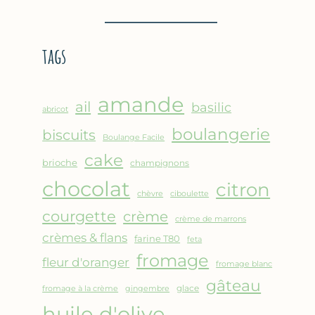
BROUSSE
–
COMME
CRÊPE
UN
ÉPAISSE
tags
GRATIN
À
LA
FARINE
amande
DE
ail
basilic
abricot
POIS
boulangerie
biscuits
CHICHE
Boulange Facile
–
cake
brioche
champignons
CUISSON
chocolat
AU
citron
chèvre
ciboulette
FOUR
courgette
crème
crème de marrons
crèmes & flans
farine T80
feta
fromage
fleur d'oranger
fromage blanc
gâteau
glace
fromage à la crème
gingembre
huile d'olive