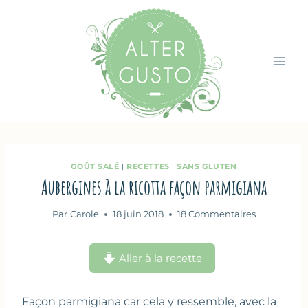
Aller
au
contenu
GOÛT SALÉ
|
RECETTES
|
SANS GLUTEN
Aubergines à la ricotta façon parmigiana
Par
Carole
18 juin 2018
18 Commentaires
Aller à la recette
Façon parmigiana car cela y ressemble, avec la