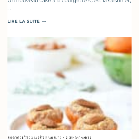
Un nouveau cake à la courgette !C’est la saison et,
…
CAKE
LIRE LA SUITE
À
LA
COURGETTE,
HUILE
D’OLIVE
&
NOISETTES
–
CAKE
SUCRÉ
ABRICOTS RÔTIS À LA PÂTE D’AMANDE & FLEUR D’ORANGER