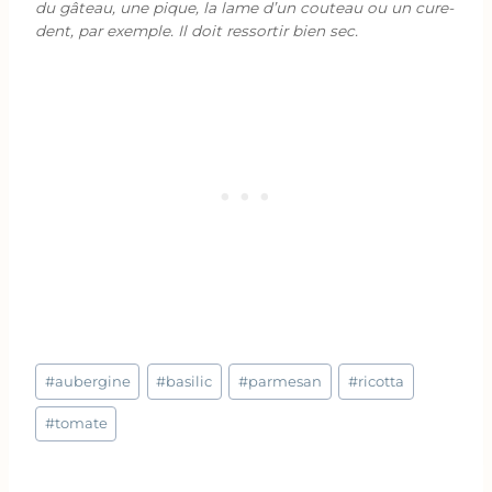
du gâteau, une pique, la lame d’un couteau ou un cure-
dent, par exemple. Il doit ressortir bien sec.
Étiquettes
#
aubergine
#
basilic
#
parmesan
#
ricotta
de
la
#
tomate
publication :