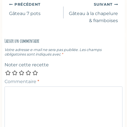
Navigation
PRÉCÉDENT
SUIVANT
de
Gâteau 7 pots
Gâteau à la chapelure
l’article
& framboises
Laisser un commentaire
Votre adresse e-mail ne sera pas publiée.
Les champs
obligatoires sont indiqués avec
*
Noter cette recette
Commentaire
*