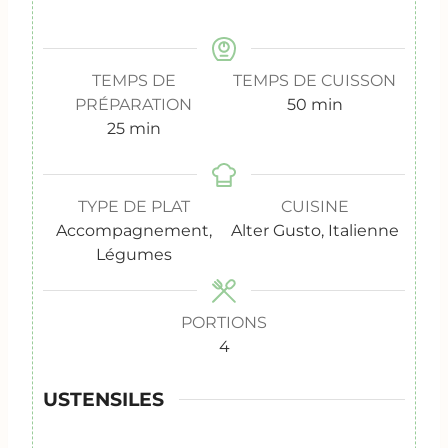
TEMPS DE
TEMPS DE CUISSON
m
PRÉPARATION
50
min
m
i
25
min
i
n
n
u
u
t
TYPE DE PLAT
CUISINE
t
e
Accompagnement,
Alter Gusto, Italienne
e
s
Légumes
s
PORTIONS
4
USTENSILES