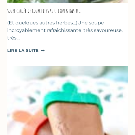
SOUPE GLACÉE DE COURGETTES AU CITRON & BASILIC
(Et quelques autres herbes…)Une soupe
incroyablement rafraîchissante, très savoureuse,
très…
SOUPE
LIRE LA SUITE
GLACÉE
DE
COURGETTES
AU
CITRON
&
BASILIC