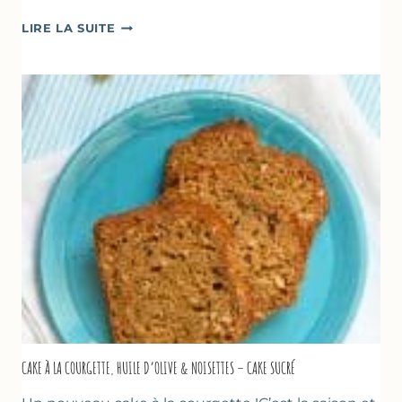
POÊLÉE
LIRE LA SUITE
DE
COURGETTES
&
TOMATES
AU
THYM
CAKE À LA COURGETTE, HUILE D’OLIVE & NOISETTES – CAKE SUCRÉ