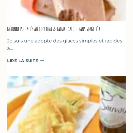
BÂTONNETS GLACÉS AU CHOCOLAT & YAOURT GREC – SANS SORBETIÈRE
Je suis une adepte des glaces simples et rapides
à…
BÂTONNETS
LIRE LA SUITE
GLACÉS
AU
CHOCOLAT
&
YAOURT
GREC
–
SANS
SORBETIÈRE