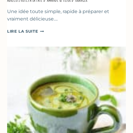
Une idée toute simple, rapide à préparer et
vraiment délicieuse….
ABRICOTS
LIRE LA SUITE
RÔTIS
À
LA
PÂTE
D’AMANDE
&
FLEUR
D’ORANGER