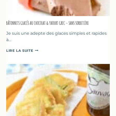
BÂTONNETS GLACÉS AU CHOCOLAT & YAOURT GREC – SANS SORBETIÈRE
Je suis une adepte des glaces simples et rapides
à…
BÂTONNETS
LIRE LA SUITE
GLACÉS
AU
CHOCOLAT
&
YAOURT
GREC
–
SANS
SORBETIÈRE