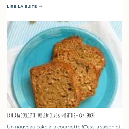
POÊLÉE
LIRE LA SUITE
DE
COURGETTES
&
TOMATES
AU
THYM
CAKE À LA COURGETTE, HUILE D’OLIVE & NOISETTES – CAKE SUCRÉ
Un nouveau cake à la courgette !C’est la saison et,