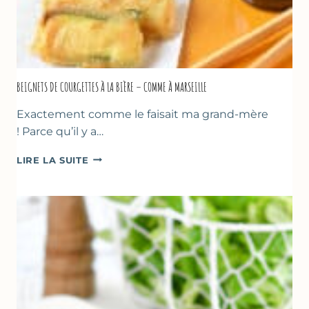
BEIGNETS DE COURGETTES À LA BIÈRE – COMME À MARSEILLE
Exactement comme le faisait ma grand-mère
! Parce qu’il y a…
BEIGNETS
LIRE LA SUITE
DE
COURGETTES
À
LA
BIÈRE
–
COMME
À
MARSEILLE