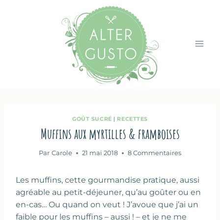
Aller
au
contenu
GOÛT SUCRÉ
|
RECETTES
Muffins aux myrtilles & framboises
Par
Carole
21 mai 2018
8 Commentaires
Les muffins, cette gourmandise pratique, aussi
agréable au petit-déjeuner, qu’au goûter ou en
en-cas… Ou quand on veut ! J’avoue que j’ai un
faible pour les muffins – aussi ! – et je ne me