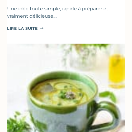
Une idée toute simple, rapide à préparer et
vraiment délicieuse….
ABRICOTS
LIRE LA SUITE
RÔTIS
À
LA
PÂTE
D’AMANDE
&
FLEUR
D’ORANGER