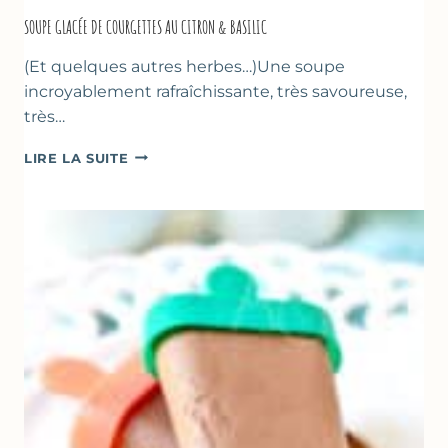
SOUPE GLACÉE DE COURGETTES AU CITRON & BASILIC
(Et quelques autres herbes…)Une soupe
incroyablement rafraîchissante, très savoureuse,
très…
SOUPE
LIRE LA SUITE
GLACÉE
DE
COURGETTES
AU
CITRON
&
BASILIC