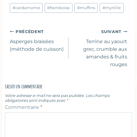
Étiquettes
#
cardamome
#
framboise
#
muffins
#
myrtille
de
la
publication :
Navigation
PRÉCÉDENT
SUIVANT
de
Asperges braisées
Terrine au yaourt
l’article
(méthode de cuisson)
grec, crumble aux
amandes & fruits
rouges
Laisser un commentaire
Votre adresse e-mail ne sera pas publiée.
Les champs
obligatoires sont indiqués avec
*
Commentaire
*