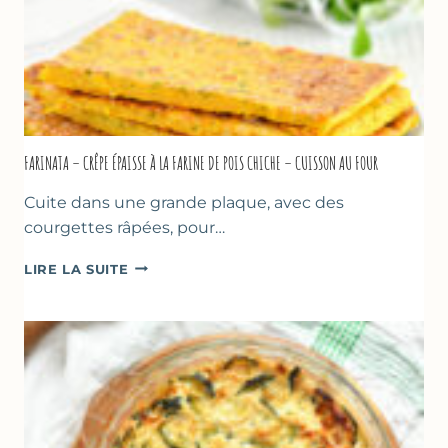
FARINATA – CRÊPE ÉPAISSE À LA FARINE DE POIS CHICHE – CUISSON AU FOUR
Cuite dans une grande plaque, avec des
courgettes râpées, pour…
FARINATA
LIRE LA SUITE
–
CRÊPE
ÉPAISSE
À
LA
FARINE
DE
POIS
CHICHE