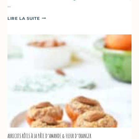
…
CAKE
LIRE LA SUITE
À
LA
COURGETTE,
HUILE
D’OLIVE
&
NOISETTES
–
CAKE
SUCRÉ
ABRICOTS RÔTIS À LA PÂTE D’AMANDE & FLEUR D’ORANGER