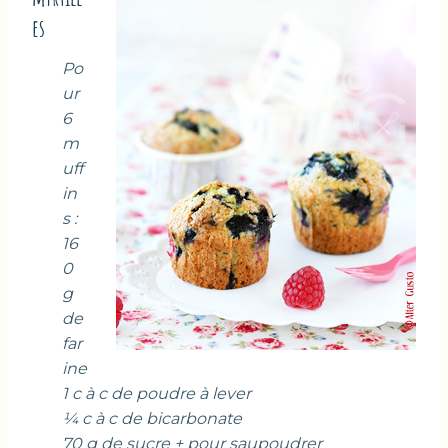
es
Po
ur
6
m
uff
in
s :
16
0
g
de
far
ine
1 c à c de poudre à lever
¼ c à c de bicarbonate
70 g de sucre + pour saupoudrer