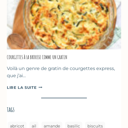
–
CUISSON
AU
FOUR
COURGETTES À LA BROUSSE COMME UN GRATIN
Voilà un genre de gratin de courgettes express,
que j’ai…
COURGETTES
LIRE LA SUITE
À
LA
BROUSSE
tags
COMME
UN
GRATIN
abricot
ail
amande
basilic
biscuits