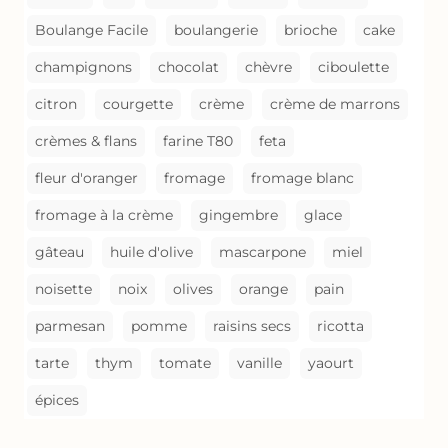
Boulange Facile
boulangerie
brioche
cake
champignons
chocolat
chèvre
ciboulette
citron
courgette
crème
crème de marrons
crèmes & flans
farine T80
feta
fleur d'oranger
fromage
fromage blanc
fromage à la crème
gingembre
glace
gâteau
huile d'olive
mascarpone
miel
noisette
noix
olives
orange
pain
parmesan
pomme
raisins secs
ricotta
tarte
thym
tomate
vanille
yaourt
épices