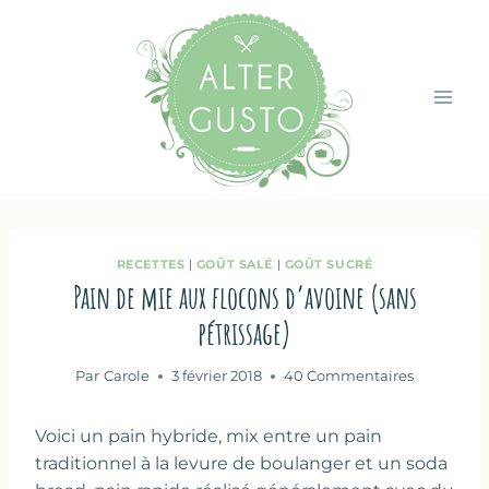
Aller
au
contenu
RECETTES
|
GOÛT SALÉ
|
GOÛT SUCRÉ
Pain de mie aux flocons d’avoine (sans
pétrissage)
Par
Carole
3 février 2018
40 Commentaires
Voici un pain hybride, mix entre un pain
traditionnel à la levure de boulanger et un soda