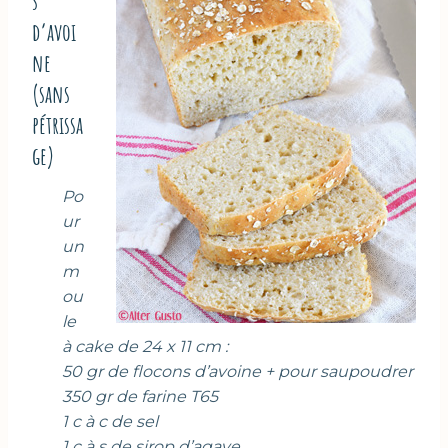
s
d’avoi
ne
(sans
pétrissa
ge)
Po
ur
un
m
ou
le
à cake de 24 x 11 cm :
50 gr de flocons d’avoine + pour saupoudrer
350 gr de farine T65
1 c à c de sel
1 c à s de sirop d’agave