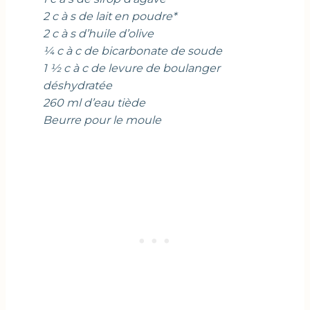
2 c à s de lait en poudre*
2 c à s d’huile d’olive
¼ c à c de bicarbonate de soude
1 ½ c à c de levure de boulanger
déshydratée
260 ml d’eau tiède
Beurre pour le moule