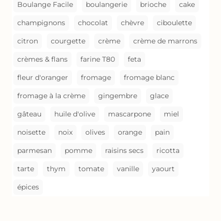
Boulange Facile
boulangerie
brioche
cake
champignons
chocolat
chèvre
ciboulette
citron
courgette
crème
crème de marrons
crèmes & flans
farine T80
feta
fleur d'oranger
fromage
fromage blanc
fromage à la crème
gingembre
glace
gâteau
huile d'olive
mascarpone
miel
noisette
noix
olives
orange
pain
parmesan
pomme
raisins secs
ricotta
tarte
thym
tomate
vanille
yaourt
épices