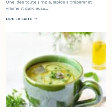
Une idée toute simple, rapide à préparer et
vraiment délicieuse….
ABRICOTS
LIRE LA SUITE
RÔTIS
À
LA
PÂTE
D’AMANDE
&
FLEUR
D’ORANGER