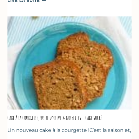
LIRE LA SUITE
DE
COURGETTES
&
TOMATES
AU
THYM
CAKE À LA COURGETTE, HUILE D’OLIVE & NOISETTES – CAKE SUCRÉ
Un nouveau cake à la courgette !C’est la saison et,
…