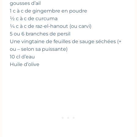
gousses d’ail
1 c à c de gingembre en poudre
½ c à c de curcuma
¼ c à c de raz-el-hanout (ou carvi)
5 ou 6 branches de persil
Une vingtaine de feuilles de sauge séchées (+
ou – selon sa puissante)
10 cl d’eau
Huile d’olive