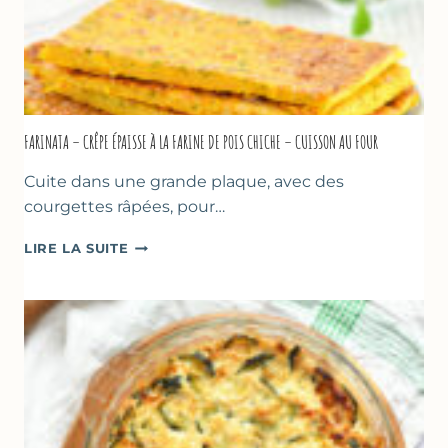
FARINATA – CRÊPE ÉPAISSE À LA FARINE DE POIS CHICHE – CUISSON AU FOUR
Cuite dans une grande plaque, avec des
courgettes râpées, pour…
FARINATA
LIRE LA SUITE
–
CRÊPE
ÉPAISSE
À
LA
FARINE
DE
POIS
CHICHE
–