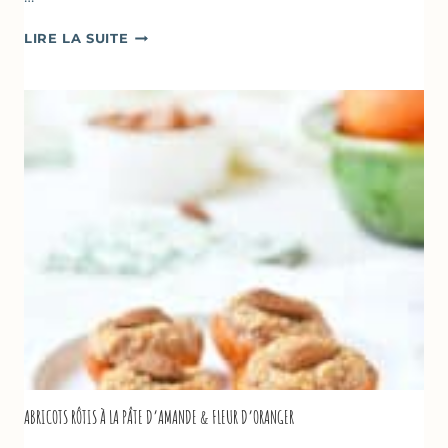
CAKE
LIRE LA SUITE
À
LA
COURGETTE,
HUILE
D’OLIVE
&
NOISETTES
–
CAKE
SUCRÉ
ABRICOTS RÔTIS À LA PÂTE D’AMANDE & FLEUR D’ORANGER