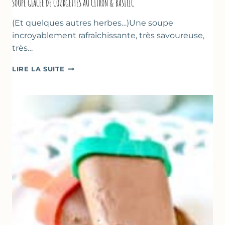
SOUPE GLACÉE DE COURGETTES AU CITRON & BASILIC
(Et quelques autres herbes…)Une soupe
incroyablement rafraîchissante, très savoureuse,
très…
SOUPE
LIRE LA SUITE
GLACÉE
DE
COURGETTES
AU
CITRON
&
BASILIC