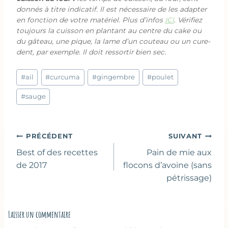
donnés à titre indicatif. Il est nécessaire de les adapter
en fonction de votre matériel. Plus d’infos
ICI
. Vérifiez
toujours la cuisson en plantant au centre du cake ou
du gâteau, une pique, la lame d’un couteau ou un cure-
dent, par exemple. Il doit ressortir bien sec.
Étiquettes
#
ail
#
curcuma
#
gingembre
#
poulet
de
la
#
sauge
publication :
Navigation
PRÉCÉDENT
SUIVANT
de
Best of des recettes
Pain de mie aux
l’article
de 2017
flocons d’avoine (sans
pétrissage)
Laisser un commentaire