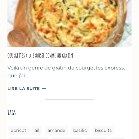
CUISSON
AU
FOUR
COURGETTES À LA BROUSSE COMME UN GRATIN
Voilà un genre de gratin de courgettes express,
que j’ai…
COURGETTES
LIRE LA SUITE
À
LA
BROUSSE
tags
COMME
UN
GRATIN
abricot
ail
amande
basilic
biscuits