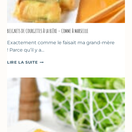
BEIGNETS DE COURGETTES À LA BIÈRE – COMME À MARSEILLE
Exactement comme le faisait ma grand-mère
! Parce qu’il y a…
BEIGNETS
LIRE LA SUITE
DE
COURGETTES
À
LA
BIÈRE
–
COMME
À
MARSEILLE