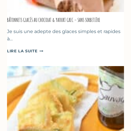
BÂTONNETS GLACÉS AU CHOCOLAT & YAOURT GREC – SANS SORBETIÈRE
Je suis une adepte des glaces simples et rapides
à…
BÂTONNETS
LIRE LA SUITE
GLACÉS
AU
CHOCOLAT
&
YAOURT
GREC
–
SANS
SORBETIÈRE