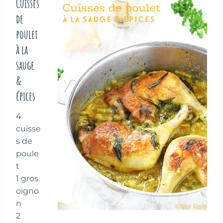
Cuisses
de
poulet
à la
sauge
&
épices
4
cuisse
s de
poule
t
1 gros
oigno
n
2