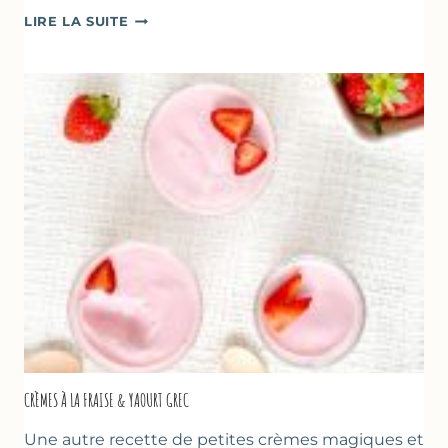
DESSERTS
LIRE LA SUITE
AUX
FRAISES
POUR
LA
FÊTE
DES
MÈRES
ET
DES
PÈRES
CRÈMES À LA FRAISE & YAOURT GREC
Une autre recette de petites crèmes magiques et