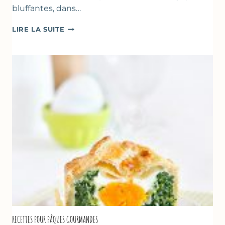
bluffantes, dans…
CRÈMES
LIRE LA SUITE
À
LA
FRAISE
&
YAOURT
GREC
RECETTES POUR PÂQUES GOURMANDES