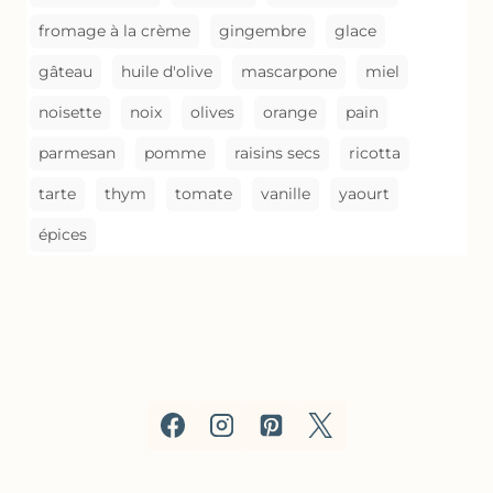
fromage à la crème
gingembre
glace
gâteau
huile d'olive
mascarpone
miel
noisette
noix
olives
orange
pain
parmesan
pomme
raisins secs
ricotta
tarte
thym
tomate
vanille
yaourt
épices