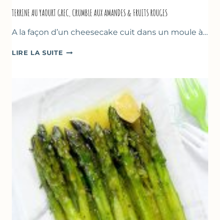
TERRINE AU YAOURT GREC, CRUMBLE AUX AMANDES & FRUITS ROUGES
A la façon d’un cheesecake cuit dans un moule à…
TERRINE
LIRE LA SUITE
AU
YAOURT
GREC,
CRUMBLE
AUX
AMANDES
&
FRUITS
ROUGES