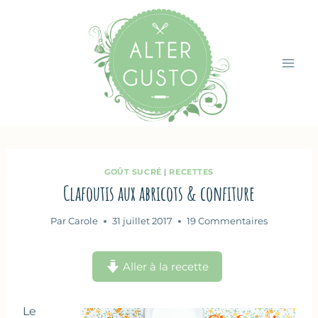
Aller
au
contenu
GOÛT SUCRÉ
|
RECETTES
Clafoutis aux abricots & confiture
Par
Carole
31 juillet 2017
19 Commentaires
Aller à la recette
Le