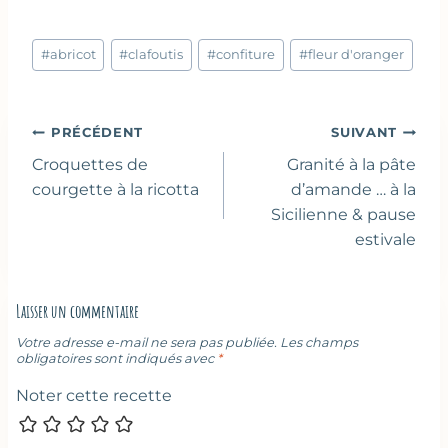
Étiquettes
#
abricot
#
clafoutis
#
confiture
#
fleur d'oranger
de
la
publication :
Navigation
PRÉCÉDENT
SUIVANT
de
Croquettes de
Granité à la pâte
l’article
courgette à la ricotta
d’amande … à la
Sicilienne & pause
estivale
Laisser un commentaire
Votre adresse e-mail ne sera pas publiée.
Les champs
obligatoires sont indiqués avec
*
Noter cette recette