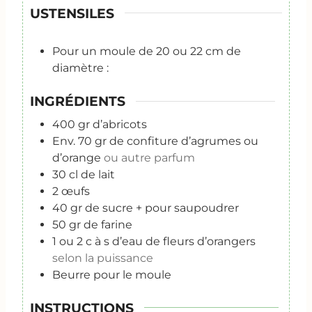
USTENSILES
Pour un moule de 20 ou 22 cm de
diamètre :
INGRÉDIENTS
400
gr
d’abricots
Env. 70 gr de confiture d’agrumes ou
d’orange
ou autre parfum
30
cl
de lait
2
œufs
40
gr
de sucre + pour saupoudrer
50
gr
de farine
1
ou 2 c à s d’eau de fleurs d’orangers
selon la puissance
Beurre pour le moule
INSTRUCTIONS