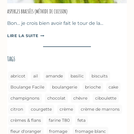
ASPERGES BRAISÉES (MÉTHODE DE CUISSON)
Bon… je crois bien avoir fait le tour de la…
ASPERGES
LIRE LA SUITE
BRAISÉES
(MÉTHODE
DE
tags
CUISSON)
abricot
ail
amande
basilic
biscuits
Boulange Facile
boulangerie
brioche
cake
champignons
chocolat
chèvre
ciboulette
citron
courgette
crème
crème de marrons
crèmes & flans
farine T80
feta
fleur d'oranger
fromage
fromage blanc