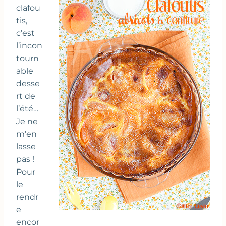
clafou
tis,
c’est
l’incon
tourn
able
desse
rt de
l’été…
Je ne
m’en
lasse
pas !
Pour
le
rendr
e
encor