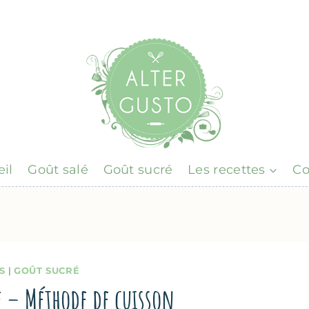
il
Goût salé
Goût sucré
Les recettes
Co
S
|
GOÛT SUCRÉ
e – Méthode de cuisson