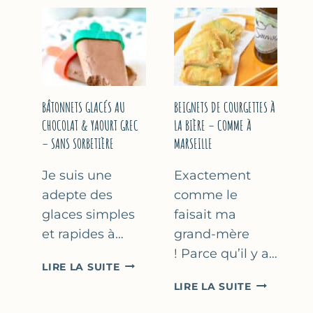
&
COURGETT
FLEUR
AU
D’ORANGER
CITRON
&
BASILIC
BÂTONNETS GLACÉS AU
BEIGNETS DE COURGETTES À
CHOCOLAT & YAOURT GREC
LA BIÈRE – COMME À
– SANS SORBETIÈRE
MARSEILLE
Je suis une
Exactement
adepte des
comme le
glaces simples
faisait ma
et rapides à…
grand-mère
! Parce qu’il y a…
BÂTONNETS
LIRE LA SUITE
GLACÉS
BEIGNETS
LIRE LA SUITE
AU
DE
CHOCOLAT