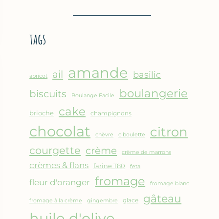
BROUSSE
–
COMME
CRÊPE
UN
ÉPAISSE
tags
GRATIN
À
LA
FARINE
amande
DE
ail
basilic
abricot
POIS
boulangerie
biscuits
CHICHE
Boulange Facile
–
cake
brioche
champignons
CUISSON
chocolat
AU
citron
chèvre
ciboulette
FOUR
courgette
crème
crème de marrons
crèmes & flans
farine T80
feta
fromage
fleur d'oranger
fromage blanc
gâteau
glace
fromage à la crème
gingembre
huile d'olive