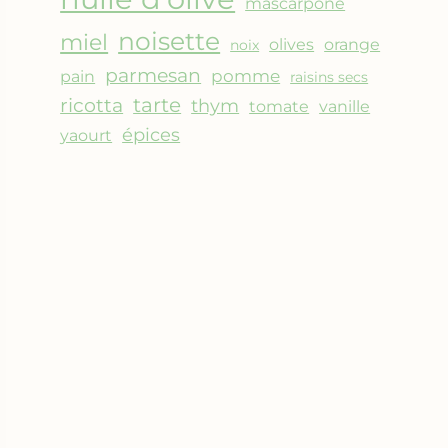
mascarpone
noisette
miel
olives
orange
noix
parmesan
pomme
pain
raisins secs
ricotta
tarte
thym
vanille
tomate
épices
yaourt