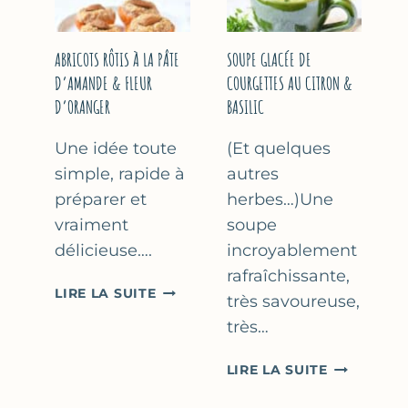
&
THYM
NOISETTES
–
ABRICOTS RÔTIS À LA PÂTE
SOUPE GLACÉE DE
CAKE
D’AMANDE & FLEUR
COURGETTES AU CITRON &
SUCRÉ
D’ORANGER
BASILIC
Une idée toute
(Et quelques
simple, rapide à
autres
préparer et
herbes…)Une
vraiment
soupe
délicieuse….
incroyablement
rafraîchissante,
ABRICOTS
LIRE LA SUITE
très savoureuse,
RÔTIS
très…
À
LA
SOUPE
LIRE LA SUITE
PÂTE
GLACÉE
D’AMANDE
DE