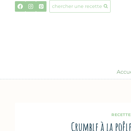
Aller
chercher une recette
au
contenu
Accue
RECETTE
Crumble à la poêl