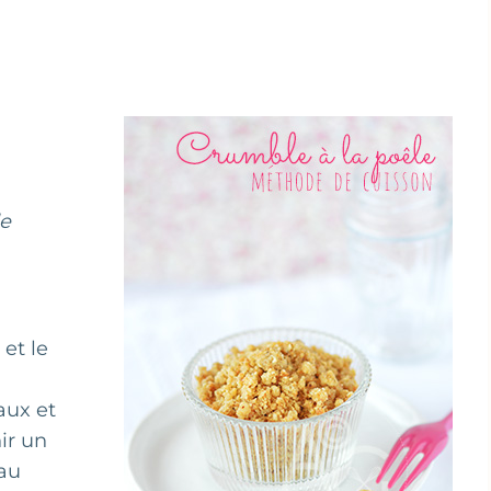
de
 et le
aux et
ir un
 au