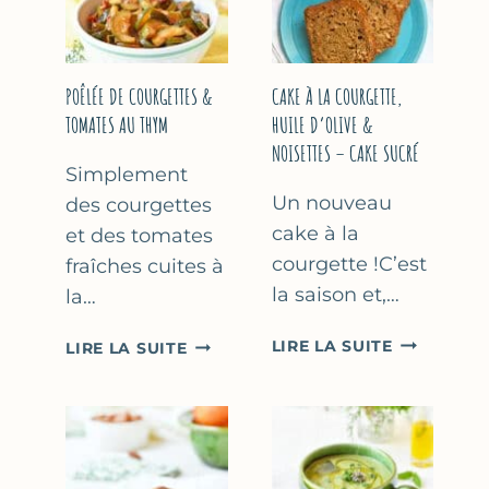
COURGETTE…
(SANS
SORBETIÈR
POÊLÉE DE COURGETTES &
CAKE À LA COURGETTE,
TOMATES AU THYM
HUILE D’OLIVE &
NOISETTES – CAKE SUCRÉ
Simplement
Un nouveau
des courgettes
cake à la
et des tomates
courgette !C’est
fraîches cuites à
la saison et,…
la…
CAKE
POÊLÉE
LIRE LA SUITE
LIRE LA SUITE
À
DE
LA
COURGETTES
COURGETT
&
HUILE
TOMATES
D’OLIVE
AU