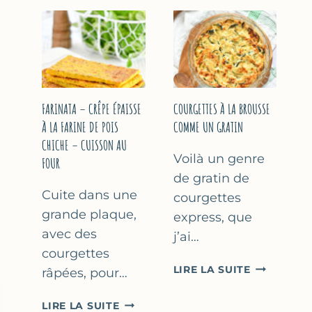
COURGETT
&
À
YAOURT
LA
GREC
BIÈRE
–
–
SANS
COMME
SORBETIÈRE
À
FARINATA – CRÊPE ÉPAISSE
COURGETTES À LA BROUSSE
MARSEILLE
À LA FARINE DE POIS
COMME UN GRATIN
CHICHE – CUISSON AU
Voilà un genre
FOUR
de gratin de
Cuite dans une
courgettes
grande plaque,
express, que
avec des
j’ai…
courgettes
COURGETT
LIRE LA SUITE
râpées, pour…
À
LA
FARINATA
LIRE LA SUITE