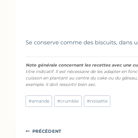
Se conserve comme des biscuits, dans 
Note générale concernant les recettes avec une cui
titre indicatif. Il est nécessaire de les adapter en fon
cuisson en plantant au centre du cake ou du gâteau,
exemple. Il doit ressortir bien sec.
Étiquettes
#
amande
#
crumble
#
noisette
de
la
publication :
Navigation
PRÉCÉDENT