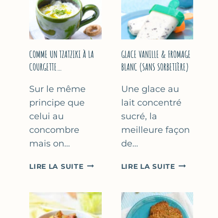
COMME UN TZATZIKI À LA
GLACE VANILLE & FROMAGE
COURGETTE…
BLANC (SANS SORBETIÈRE)
Sur le même
Une glace au
principe que
lait concentré
celui au
sucré, la
concombre
meilleure façon
mais on…
de…
COMME
GLACE
LIRE LA SUITE
LIRE LA SUITE
UN
VANILLE
TZATZIKI
&
À
FROMAGE
LA
BLANC