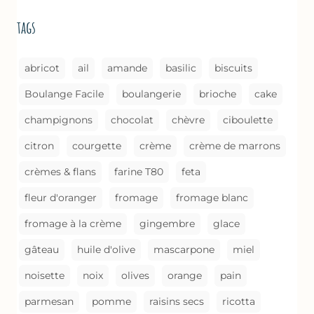
DE
tags
CUISSON)
abricot
ail
amande
basilic
biscuits
Boulange Facile
boulangerie
brioche
cake
champignons
chocolat
chèvre
ciboulette
citron
courgette
crème
crème de marrons
crèmes & flans
farine T80
feta
fleur d'oranger
fromage
fromage blanc
fromage à la crème
gingembre
glace
gâteau
huile d'olive
mascarpone
miel
noisette
noix
olives
orange
pain
parmesan
pomme
raisins secs
ricotta