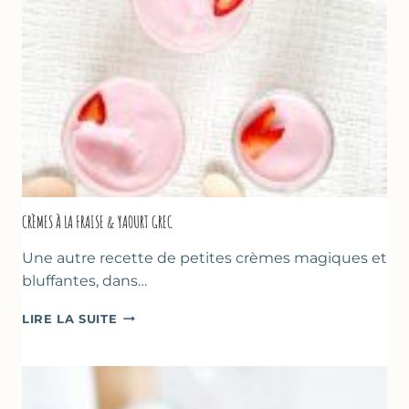
ET
DES
PÈRES
CRÈMES À LA FRAISE & YAOURT GREC
Une autre recette de petites crèmes magiques et
bluffantes, dans…
CRÈMES
LIRE LA SUITE
À
LA
FRAISE
&
YAOURT