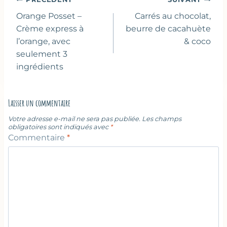
Navigation
de
Orange Posset –
Carrés au chocolat,
l’article
Crème express à
beurre de cacahuète
l’orange, avec
& coco
seulement 3
ingrédients
Laisser un commentaire
Votre adresse e-mail ne sera pas publiée.
Les champs
obligatoires sont indiqués avec
*
Commentaire
*