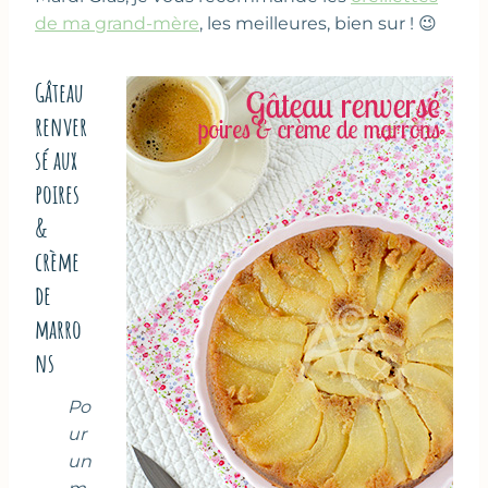
de ma grand-mère
, les meilleures, bien sur ! 😉
Gâteau
renver
sé aux
poires
&
crème
de
marro
ns
Po
ur
un