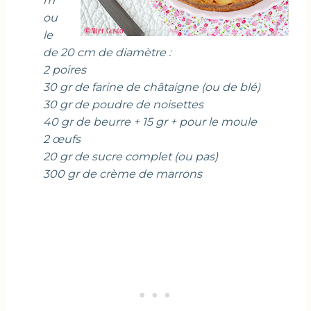
m
ou
le
de 20 cm de diamètre :
2 poires
30 gr de farine de châtaigne (ou de blé)
30 gr de poudre de noisettes
40 gr de beurre + 15 gr + pour le moule
2 œufs
20 gr de sucre complet (ou pas)
300 gr de crème de marrons