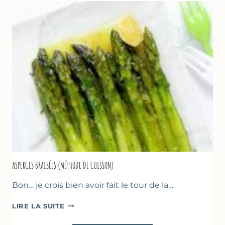
GREC,
CRUMBLE
AUX
AMANDES
&
FRUITS
ROUGES
ASPERGES BRAISÉES (MÉTHODE DE CUISSON)
Bon… je crois bien avoir fait le tour de la…
ASPERGES
LIRE LA SUITE
BRAISÉES
(MÉTHODE