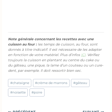
Note générale concernant les recettes avec une
cuisson au four :
les temps de cuisson, au four, sont
donnés à titre indicatif. Il est nécessaire de les adapter
en fonction de votre matériel. Plus d’infos
ICI
. Vérifiez
toujours la cuisson en plantant au centre du cake ou
du gâteau, une pique, la lame d’un couteau ou un cure-
dent, par exemple. Il doit ressortir bien sec.
Étiquettes
#
chataigne
#
crème de marrons
#
gâteau
de
la
#
noisette
#
poire
publication :
PRÉCÉDENT
SUIVANT