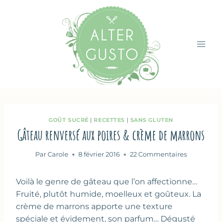
Aller
au
contenu
GOÛT SUCRÉ
|
RECETTES
|
SANS GLUTEN
Gâteau renversé aux poires & crème de marrons
Par
Carole
8 février 2016
22 Commentaires
Voilà le genre de gâteau que l’on affectionne…
Fruité, plutôt humide, moelleux et goûteux. La
crème de marrons apporte une texture
spéciale et évidement, son parfum… Dégusté