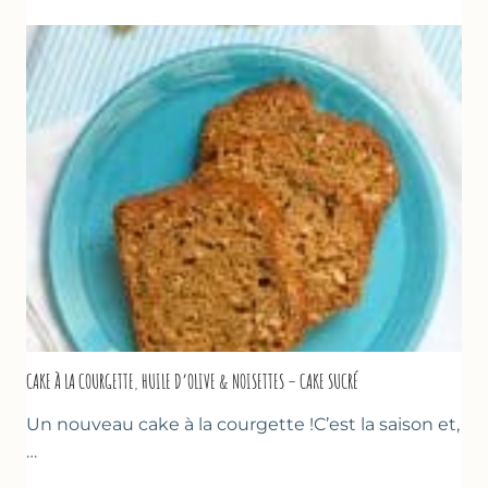
COURGETTES
&
TOMATES
AU
THYM
CAKE À LA COURGETTE, HUILE D’OLIVE & NOISETTES – CAKE SUCRÉ
Un nouveau cake à la courgette !C’est la saison et,
…