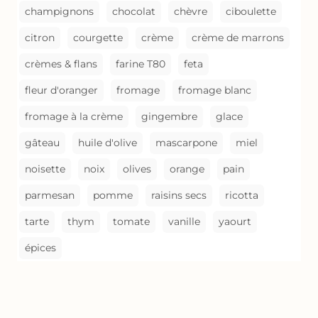
champignons
chocolat
chèvre
ciboulette
citron
courgette
crème
crème de marrons
crèmes & flans
farine T80
feta
fleur d'oranger
fromage
fromage blanc
fromage à la crème
gingembre
glace
gâteau
huile d'olive
mascarpone
miel
noisette
noix
olives
orange
pain
parmesan
pomme
raisins secs
ricotta
tarte
thym
tomate
vanille
yaourt
épices