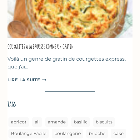
AU
FOUR
COURGETTES À LA BROUSSE COMME UN GRATIN
Voilà un genre de gratin de courgettes express,
que j’ai…
COURGETTES
LIRE LA SUITE
À
LA
BROUSSE
tags
COMME
UN
GRATIN
abricot
ail
amande
basilic
biscuits
Boulange Facile
boulangerie
brioche
cake