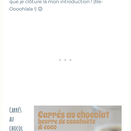
que je clôture là mon introduction ! (Re-
Oooohlala !) 😉
Carrés
au
chocol