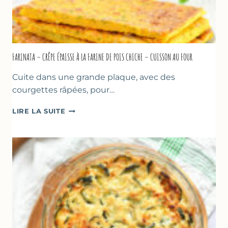
FARINATA – CRÊPE ÉPAISSE À LA FARINE DE POIS CHICHE – CUISSON AU FOUR
Cuite dans une grande plaque, avec des
courgettes râpées, pour…
FARINATA
LIRE LA SUITE
–
CRÊPE
ÉPAISSE
À
LA
FARINE
DE
POIS
CHICHE
–
CUISSON