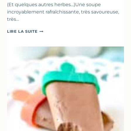
(Et quelques autres herbes…)Une soupe
incroyablement rafraîchissante, très savoureuse,
très…
SOUPE
LIRE LA SUITE
GLACÉE
DE
COURGETTES
AU
CITRON
&
BASILIC