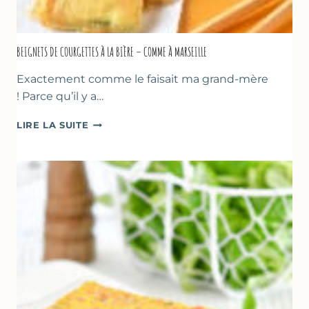
BEIGNETS DE COURGETTES À LA BIÈRE – COMME À MARSEILLE
Exactement comme le faisait ma grand-mère
! Parce qu’il y a…
BEIGNETS
LIRE LA SUITE
DE
COURGETTES
À
LA
BIÈRE
–
COMME
À
MARSEILLE