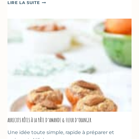
CAKE
LIRE LA SUITE
À
LA
COURGETTE,
HUILE
D’OLIVE
&
NOISETTES
–
CAKE
SUCRÉ
ABRICOTS RÔTIS À LA PÂTE D’AMANDE & FLEUR D’ORANGER
Une idée toute simple, rapide à préparer et