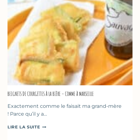
YAOURT
GREC
–
SANS
SORBETIÈRE
BEIGNETS DE COURGETTES À LA BIÈRE – COMME À MARSEILLE
Exactement comme le faisait ma grand-mère
! Parce qu’il y a…
BEIGNETS
LIRE LA SUITE
DE
COURGETTES