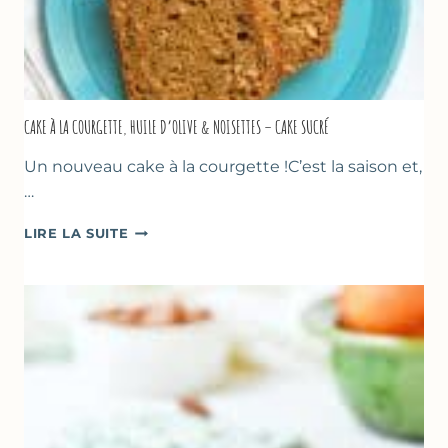
CAKE À LA COURGETTE, HUILE D’OLIVE & NOISETTES – CAKE SUCRÉ
Un nouveau cake à la courgette !C’est la saison et,
…
CAKE
LIRE LA SUITE
À
LA
COURGETTE,
HUILE
D’OLIVE
&
NOISETTES
–
CAKE
SUCRÉ