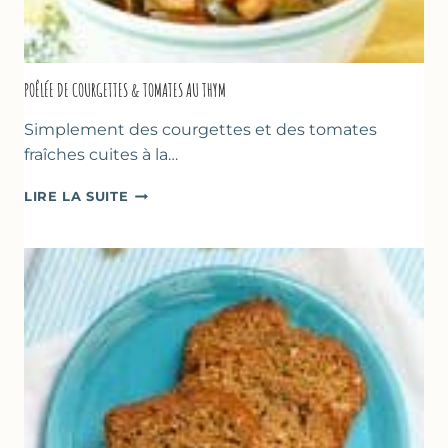
POÊLÉE DE COURGETTES & TOMATES AU THYM
Simplement des courgettes et des tomates
fraîches cuites à la…
POÊLÉE
LIRE LA SUITE
DE
COURGETTES
&
TOMATES
AU
THYM