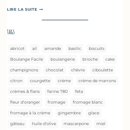
COURGETTES
LIRE LA SUITE
À
LA
BROUSSE
tags
COMME
UN
GRATIN
abricot
ail
amande
basilic
biscuits
Boulange Facile
boulangerie
brioche
cake
champignons
chocolat
chèvre
ciboulette
citron
courgette
crème
crème de marrons
crèmes & flans
farine T80
feta
fleur d'oranger
fromage
fromage blanc
fromage à la crème
gingembre
glace
gâteau
huile d'olive
mascarpone
miel