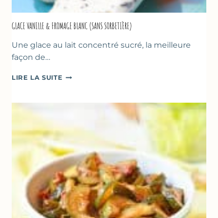
GLACE VANILLE & FROMAGE BLANC (SANS SORBETIÈRE)
Une glace au lait concentré sucré, la meilleure
façon de…
GLACE
LIRE LA SUITE
VANILLE
&
FROMAGE
BLANC
(SANS
SORBETIÈRE)