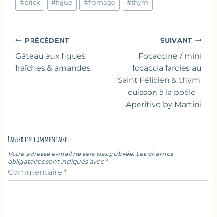
#
brick
#
figue
#
fromage
#
thym
de
la
publication :
Navigation
PRÉCÉDENT
SUIVANT
de
Gâteau aux figues
Focaccine / mini
l’article
fraîches & amandes
focaccia farcies au
Saint Félicien & thym,
cuisson à la poêle –
Aperitivo by Martini
Laisser un commentaire
Votre adresse e-mail ne sera pas publiée.
Les champs
obligatoires sont indiqués avec
*
Commentaire
*