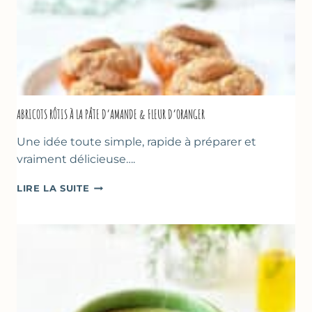
ABRICOTS RÔTIS À LA PÂTE D’AMANDE & FLEUR D’ORANGER
Une idée toute simple, rapide à préparer et
vraiment délicieuse….
ABRICOTS
LIRE LA SUITE
RÔTIS
À
LA
PÂTE
D’AMANDE
&
FLEUR
D’ORANGER