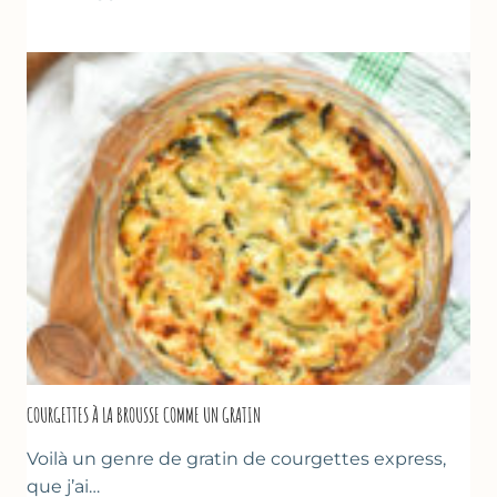
–
CRÊPE
ÉPAISSE
À
LA
FARINE
DE
POIS
CHICHE
–
CUISSON
AU
FOUR
COURGETTES À LA BROUSSE COMME UN GRATIN
Voilà un genre de gratin de courgettes express,
que j’ai…