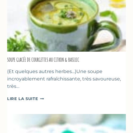
SOUPE GLACÉE DE COURGETTES AU CITRON & BASILIC
(Et quelques autres herbes…)Une soupe
incroyablement rafraîchissante, très savoureuse,
très…
SOUPE
LIRE LA SUITE
GLACÉE
DE
COURGETTES
AU
CITRON
&