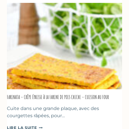
À
LA
BIÈRE
–
COMME
À
MARSEILLE
FARINATA – CRÊPE ÉPAISSE À LA FARINE DE POIS CHICHE – CUISSON AU FOUR
Cuite dans une grande plaque, avec des
courgettes râpées, pour…
FARINATA
LIRE LA SUITE