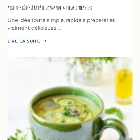
ABRICOTS RÔTIS À LA PÂTE D’AMANDE & FLEUR D’ORANGER
Une idée toute simple, rapide à préparer et
vraiment délicieuse….
ABRICOTS
LIRE LA SUITE
RÔTIS
À
LA
PÂTE
D’AMANDE
&
FLEUR
D’ORANGER