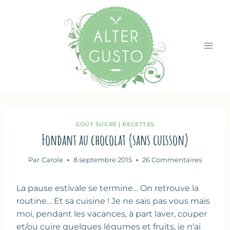
Aller
au
contenu
GOÛT SUCRÉ
|
RECETTES
Fondant au chocolat (sans cuisson)
Par
Carole
8 septembre 2015
26 Commentaires
La pause estivale se termine… On retrouve la
routine… Et sa cuisine ! Je ne sais pas vous mais
moi, pendant les vacances, à part laver, couper
et/ou cuire quelques légumes et fruits, je n’ai