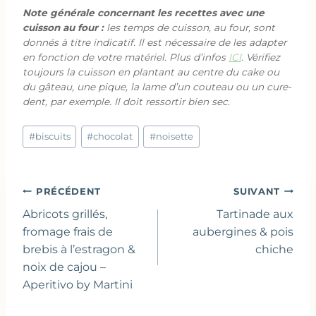
Note générale concernant les recettes avec une
cuisson au four :
les temps de cuisson, au four, sont
donnés à titre indicatif. Il est nécessaire de les adapter
en fonction de votre matériel. Plus d’infos
ICI
. Vérifiez
toujours la cuisson en plantant au centre du cake ou
du gâteau, une pique, la lame d’un couteau ou un cure-
dent, par exemple. Il doit ressortir bien sec.
Étiquettes
#
biscuits
#
chocolat
#
noisette
de
la
publication :
Navigation
PRÉCÉDENT
SUIVANT
de
Abricots grillés,
Tartinade aux
l’article
fromage frais de
aubergines & pois
brebis à l’estragon &
chiche
noix de cajou –
Aperitivo by Martini