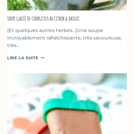
SOUPE GLACÉE DE COURGETTES AU CITRON & BASILIC
(Et quelques autres herbes…)Une soupe
incroyablement rafraîchissante, très savoureuse,
très…
SOUPE
LIRE LA SUITE
GLACÉE
DE
COURGETTES
AU
CITRON
&
BASILIC