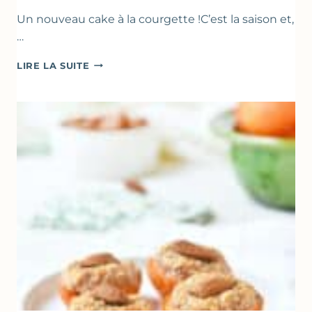
Un nouveau cake à la courgette !C’est la saison et,
…
CAKE
LIRE LA SUITE
À
LA
COURGETTE,
HUILE
D’OLIVE
&
NOISETTES
–
CAKE
SUCRÉ