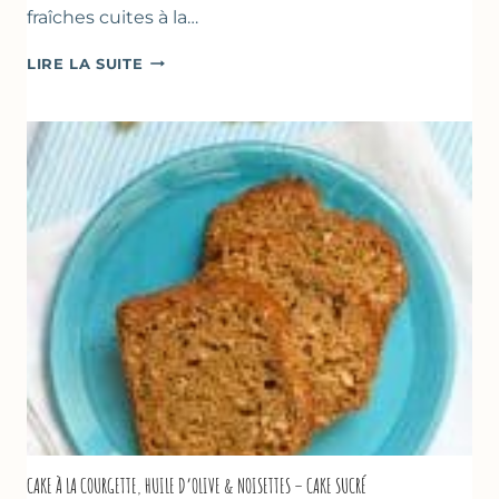
fraîches cuites à la…
POÊLÉE
LIRE LA SUITE
DE
COURGETTES
&
TOMATES
AU
THYM
CAKE À LA COURGETTE, HUILE D’OLIVE & NOISETTES – CAKE SUCRÉ