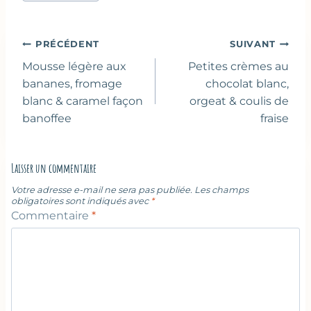
publication :
Navigation
PRÉCÉDENT
SUIVANT
de
Mousse légère aux
Petites crèmes au
l’article
bananes, fromage
chocolat blanc,
blanc & caramel façon
orgeat & coulis de
banoffee
fraise
Laisser un commentaire
Votre adresse e-mail ne sera pas publiée.
Les champs
obligatoires sont indiqués avec
*
Commentaire
*