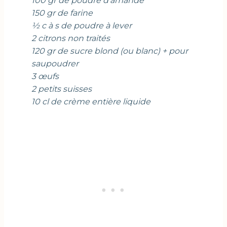
100 gr de poudre d’amande
150 gr de farine
½ c à s de poudre à lever
2 citrons non traités
120 gr de sucre blond (ou blanc) + pour
saupoudrer
3 œufs
2 petits suisses
10 cl de crème entière liquide