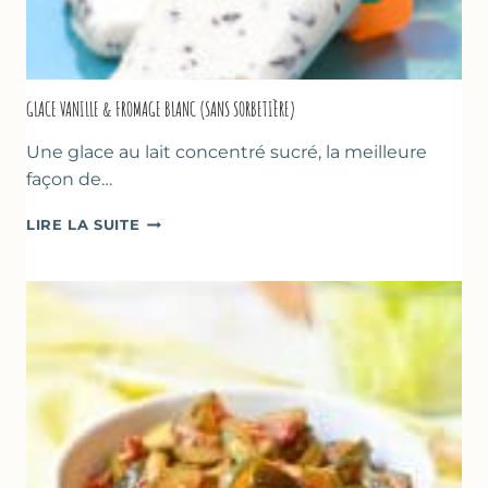
GLACE VANILLE & FROMAGE BLANC (SANS SORBETIÈRE)
Une glace au lait concentré sucré, la meilleure
façon de…
GLACE
LIRE LA SUITE
VANILLE
&
FROMAGE
BLANC
(SANS
SORBETIÈRE)