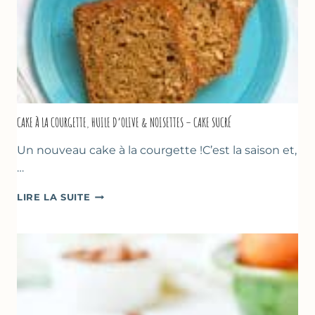
CAKE À LA COURGETTE, HUILE D’OLIVE & NOISETTES – CAKE SUCRÉ
Un nouveau cake à la courgette !C’est la saison et,
…
CAKE
LIRE LA SUITE
À
LA
COURGETTE,
HUILE
D’OLIVE
&
NOISETTES
–