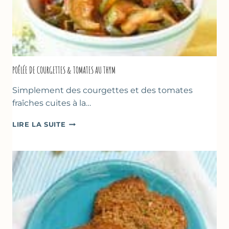
POÊLÉE DE COURGETTES & TOMATES AU THYM
Simplement des courgettes et des tomates
fraîches cuites à la…
POÊLÉE
LIRE LA SUITE
DE
COURGETTES
&
TOMATES
AU
THYM