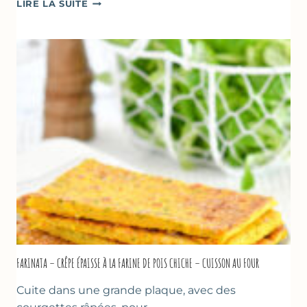
BEIGNETS
LIRE LA SUITE
DE
COURGETTES
À
LA
BIÈRE
–
COMME
À
MARSEILLE
FARINATA – CRÊPE ÉPAISSE À LA FARINE DE POIS CHICHE – CUISSON AU FOUR
Cuite dans une grande plaque, avec des