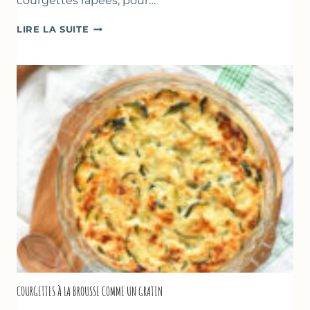
courgettes râpées, pour…
FARINATA
LIRE LA SUITE
–
CRÊPE
ÉPAISSE
À
LA
FARINE
DE
POIS
CHICHE
–
CUISSON
AU
FOUR
COURGETTES À LA BROUSSE COMME UN GRATIN