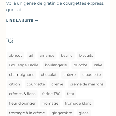
Voilà un genre de gratin de courgettes express,
que j’ai…
COURGETTES
LIRE LA SUITE
À
LA
BROUSSE
tags
COMME
UN
GRATIN
abricot
ail
amande
basilic
biscuits
Boulange Facile
boulangerie
brioche
cake
champignons
chocolat
chèvre
ciboulette
citron
courgette
crème
crème de marrons
crèmes & flans
farine T80
feta
fleur d'oranger
fromage
fromage blanc
fromage à la crème
gingembre
glace