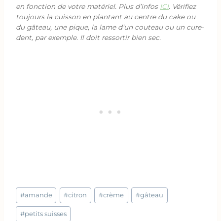
en fonction de votre matériel. Plus d’infos
ICI
. Vérifiez
toujours la cuisson en plantant au centre du cake ou
du gâteau, une pique, la lame d’un couteau ou un cure-
dent, par exemple. Il doit ressortir bien sec.
Étiquettes
#
amande
#
citron
#
crème
#
gâteau
de
la
#
petits suisses