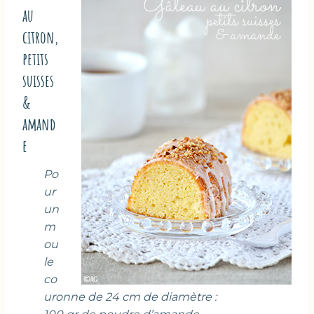
au
citron,
petits
suisses
&
amand
e
Po
ur
un
m
ou
le
co
uronne de 24 cm de diamètre :