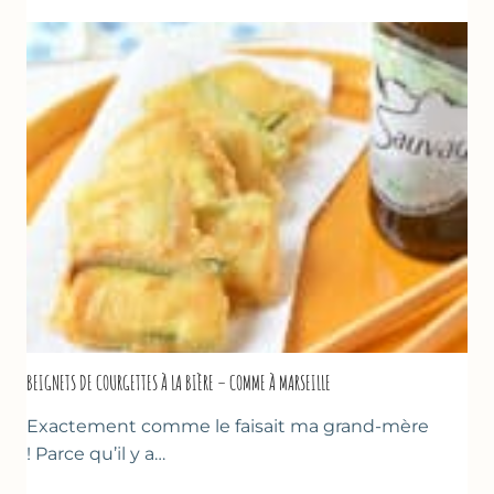
AU
CHOCOLAT
&
YAOURT
GREC
–
SANS
SORBETIÈRE
BEIGNETS DE COURGETTES À LA BIÈRE – COMME À MARSEILLE
Exactement comme le faisait ma grand-mère
! Parce qu’il y a…