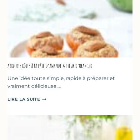
CAKE
SUCRÉ
ABRICOTS RÔTIS À LA PÂTE D’AMANDE & FLEUR D’ORANGER
Une idée toute simple, rapide à préparer et
vraiment délicieuse….
ABRICOTS
LIRE LA SUITE
RÔTIS
À
LA
PÂTE
D’AMANDE
&