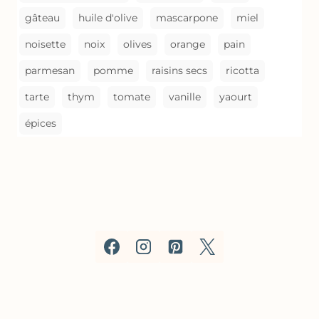
gâteau
huile d'olive
mascarpone
miel
noisette
noix
olives
orange
pain
parmesan
pomme
raisins secs
ricotta
tarte
thym
tomate
vanille
yaourt
épices