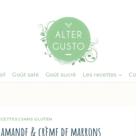
il
Goût salé
Goût sucré
Les recettes
Co
ECETTES
|
SANS GLUTEN
, amande & crème de marrons