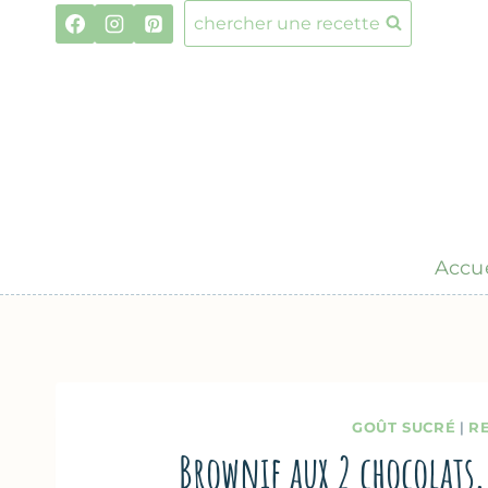
Aller
chercher une recette
au
contenu
Accue
GOÛT SUCRÉ
|
R
Brownie aux 2 chocolats