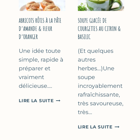
&
THYM
NOISETTES
–
ABRICOTS RÔTIS À LA PÂTE
SOUPE GLACÉE DE
CAKE
D’AMANDE & FLEUR
COURGETTES AU CITRON &
SUCRÉ
D’ORANGER
BASILIC
Une idée toute
(Et quelques
simple, rapide à
autres
préparer et
herbes…)Une
vraiment
soupe
délicieuse….
incroyablement
rafraîchissante,
ABRICOTS
LIRE LA SUITE
très savoureuse,
RÔTIS
très…
À
LA
SOUPE
LIRE LA SUITE
PÂTE
GLACÉE
D’AMANDE
DE