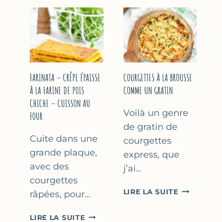
COURGETT
&
À
YAOURT
LA
GREC
BIÈRE
–
–
SANS
COMME
SORBETIÈRE
À
FARINATA – CRÊPE ÉPAISSE
COURGETTES À LA BROUSSE
MARSEILLE
À LA FARINE DE POIS
COMME UN GRATIN
CHICHE – CUISSON AU
Voilà un genre
FOUR
de gratin de
Cuite dans une
courgettes
grande plaque,
express, que
avec des
j’ai…
courgettes
COURGETT
LIRE LA SUITE
râpées, pour…
À
LA
FARINATA
LIRE LA SUITE