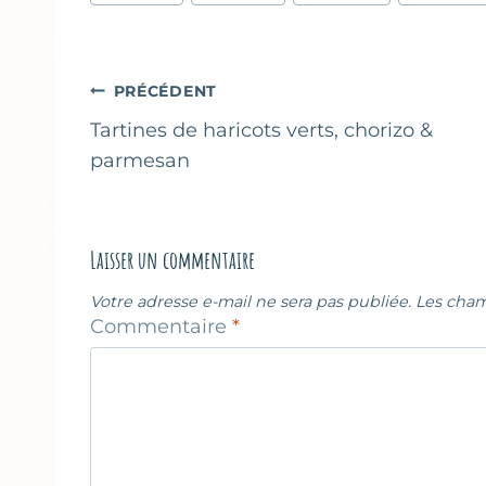
de
la
publication :
Navigation
PRÉCÉDENT
de
Tartines de haricots verts, chorizo &
parmesan
l’article
Laisser un commentaire
Votre adresse e-mail ne sera pas publiée.
Les cham
Commentaire
*