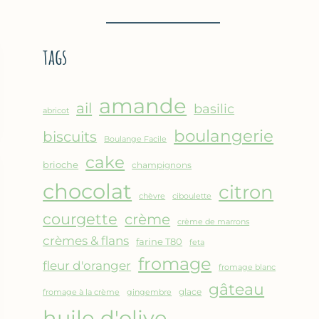
BROUSSE
–
COMME
CRÊPE
UN
ÉPAISSE
tags
GRATIN
À
LA
FARINE
amande
DE
ail
basilic
abricot
POIS
boulangerie
biscuits
CHICHE
Boulange Facile
–
cake
brioche
champignons
CUISSON
chocolat
AU
citron
chèvre
ciboulette
FOUR
courgette
crème
crème de marrons
crèmes & flans
farine T80
feta
fromage
fleur d'oranger
fromage blanc
gâteau
glace
fromage à la crème
gingembre
huile d'olive