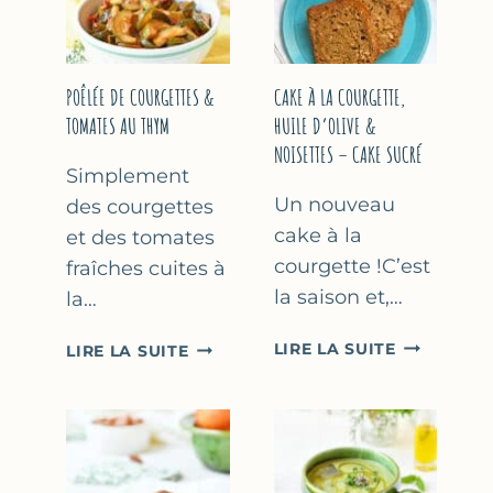
COURGETTE…
(SANS
SORBETIÈR
POÊLÉE DE COURGETTES &
CAKE À LA COURGETTE,
TOMATES AU THYM
HUILE D’OLIVE &
NOISETTES – CAKE SUCRÉ
Simplement
Un nouveau
des courgettes
cake à la
et des tomates
courgette !C’est
fraîches cuites à
la saison et,…
la…
CAKE
POÊLÉE
LIRE LA SUITE
LIRE LA SUITE
À
DE
LA
COURGETTES
COURGETT
&
HUILE
TOMATES
D’OLIVE
AU