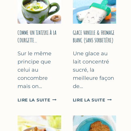
COMME UN TZATZIKI À LA
GLACE VANILLE & FROMAGE
COURGETTE…
BLANC (SANS SORBETIÈRE)
Sur le même
Une glace au
principe que
lait concentré
celui au
sucré, la
concombre
meilleure façon
mais on…
de…
COMME
GLACE
LIRE LA SUITE
LIRE LA SUITE
UN
VANILLE
TZATZIKI
&
À
FROMAGE
LA
BLANC