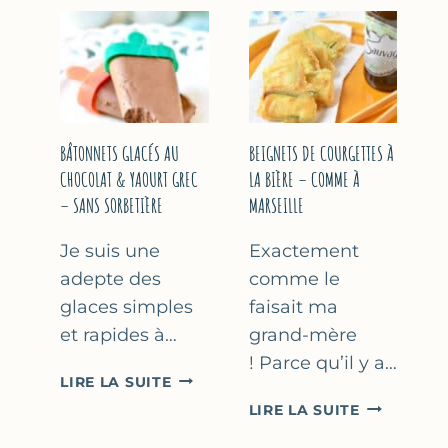
&
COURGETT
FLEUR
AU
D’ORANGER
CITRON
&
BASILIC
BÂTONNETS GLACÉS AU
BEIGNETS DE COURGETTES À
CHOCOLAT & YAOURT GREC
LA BIÈRE – COMME À
– SANS SORBETIÈRE
MARSEILLE
Je suis une
Exactement
adepte des
comme le
glaces simples
faisait ma
et rapides à…
grand-mère
! Parce qu’il y a…
BÂTONNETS
LIRE LA SUITE
GLACÉS
BEIGNETS
LIRE LA SUITE
AU
DE
CHOCOLAT