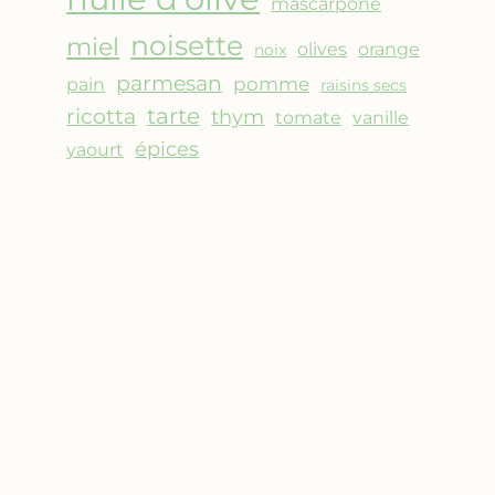
mascarpone
noisette
miel
olives
orange
noix
parmesan
pomme
pain
raisins secs
ricotta
tarte
thym
vanille
tomate
épices
yaourt