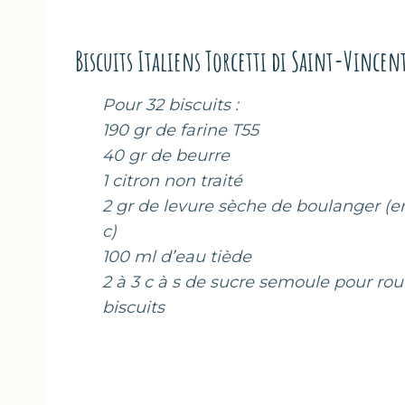
Biscuits Italiens Torcetti di Saint-Vincen
Pour 32 biscuits :
190 gr de farine T55
40 gr de beurre
1 citron non traité
2 gr de levure sèche de boulanger (e
c)
100 ml d’eau tiède
2 à 3 c à s de sucre semoule pour roul
biscuits