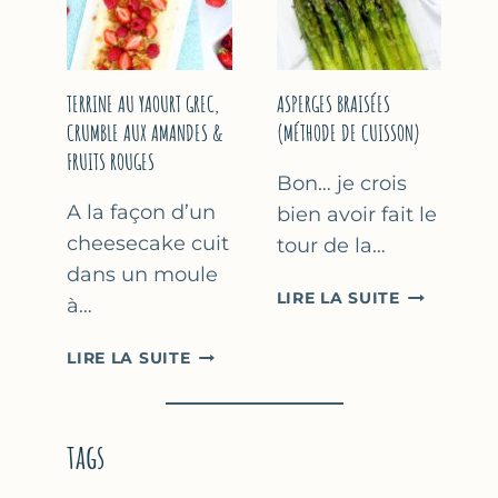
YAOURT
GREC
TERRINE AU YAOURT GREC,
ASPERGES BRAISÉES
CRUMBLE AUX AMANDES &
(MÉTHODE DE CUISSON)
FRUITS ROUGES
Bon… je crois
A la façon d’un
bien avoir fait le
cheesecake cuit
tour de la…
dans un moule
ASPERGES
LIRE LA SUITE
à…
BRAISÉES
(MÉTHODE
TERRINE
LIRE LA SUITE
DE
AU
CUISSON)
YAOURT
GREC,
tags
CRUMBLE
AUX