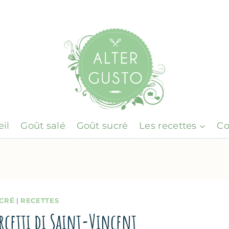
il
Goût salé
Goût sucré
Les recettes
Co
CRÉ
|
RECETTES
orcetti di Saint-Vincent