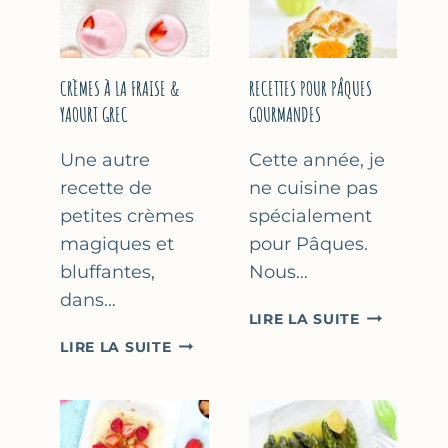
FÊTE
DES
MÈRES
ET
CRÈMES À LA FRAISE &
RECETTES POUR PÂQUES
DES
YAOURT GREC
GOURMANDES
PÈRES
Une autre
Cette année, je
recette de
ne cuisine pas
petites crèmes
spécialement
magiques et
pour Pâques.
bluffantes,
Nous…
dans…
RECETTES
LIRE LA SUITE
POUR
CRÈMES
LIRE LA SUITE
PÂQUES
À
GOURMAN
LA
FRAISE
&