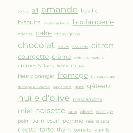
AMANDES
amande
&
ail
basilic
abricot
FRUITS
boulangerie
biscuits
ROUGES
Boulange Facile
cake
brioche
champignons
chocolat
citron
chèvre
ciboulette
courgette
crème
crème de marrons
crèmes & flans
farine T80
feta
fromage
fleur d'oranger
fromage blanc
gâteau
glace
fromage à la crème
gingembre
huile d'olive
mascarpone
noisette
miel
olives
orange
noix
parmesan
pomme
pain
raisins secs
ricotta
tarte
thym
vanille
tomate