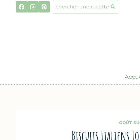
Aller
chercher une recette
au
contenu
Accue
GOÛT SU
Biscuits Italiens T