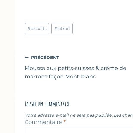
Étiquettes
#
biscuits
#
citron
de
la
publication :
Navigation
PRÉCÉDENT
de
Mousse aux petits-suisses & crème de
marrons façon Mont-blanc
l’article
Laisser un commentaire
Votre adresse e-mail ne sera pas publiée.
Les cham
Commentaire
*