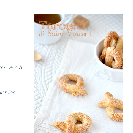
t
nv. ½ c à
er les