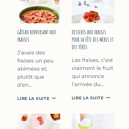
GÂTEAU RENVERSANT AUX
DESSERTS AUX FRAISES
FRAISES
POUR LA FÊTE DES MÈRES ET
DES PÈRES
J’avais des
Les fraises, c’est
fraises un peu
vraiment le fruit
abîmées et,
qui annonce
plutôt que
l’arrivée du…
d’en…
DESSERTS
GÂTEAU
LIRE LA SUITE
LIRE LA SUITE
AUX
RENVERSANT
FRAISES
AUX
POUR
FRAISES
LA