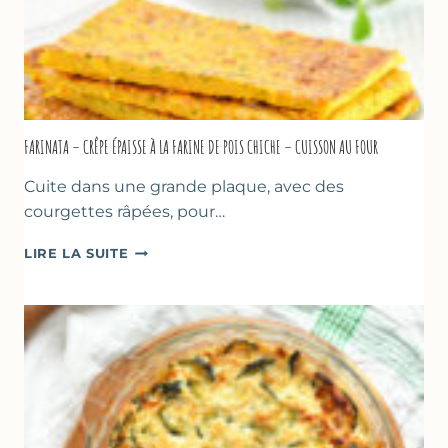
FARINATA – CRÊPE ÉPAISSE À LA FARINE DE POIS CHICHE – CUISSON AU FOUR
Cuite dans une grande plaque, avec des
courgettes râpées, pour…
FARINATA
LIRE LA SUITE
–
CRÊPE
ÉPAISSE
À
LA
FARINE
DE
POIS
CHICHE