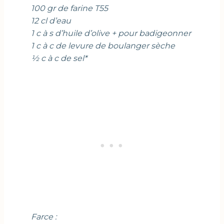
100 gr de farine T55
12 cl d’eau
1 c à s d’huile d’olive + pour badigeonner
1 c à c de levure de boulanger sèche
½ c à c de sel*
Farce :