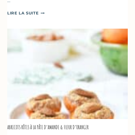
…
CAKE
LIRE LA SUITE
À
LA
COURGETTE,
HUILE
D’OLIVE
&
NOISETTES
–
CAKE
SUCRÉ
ABRICOTS RÔTIS À LA PÂTE D’AMANDE & FLEUR D’ORANGER