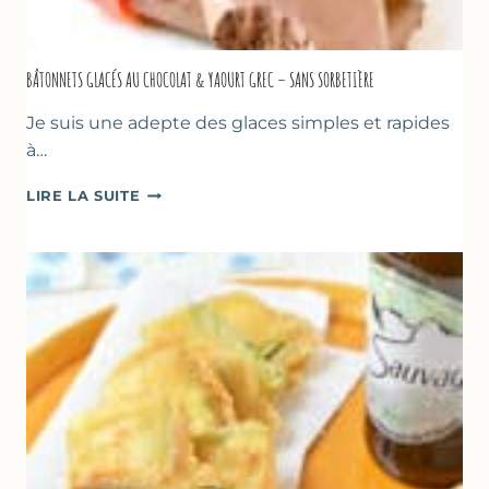
BÂTONNETS GLACÉS AU CHOCOLAT & YAOURT GREC – SANS SORBETIÈRE
Je suis une adepte des glaces simples et rapides
à…
BÂTONNETS
LIRE LA SUITE
GLACÉS
AU
CHOCOLAT
&
YAOURT
GREC
–
SANS
SORBETIÈRE