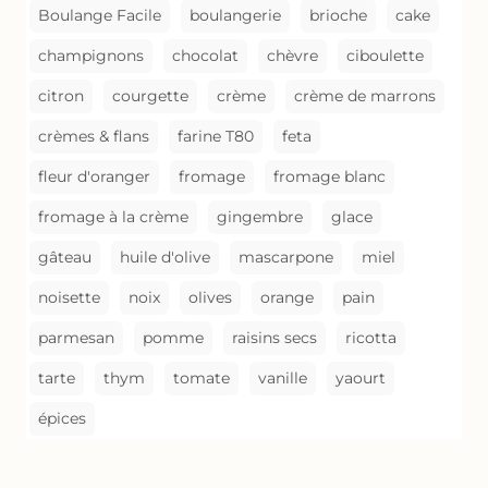
Boulange Facile
boulangerie
brioche
cake
champignons
chocolat
chèvre
ciboulette
citron
courgette
crème
crème de marrons
crèmes & flans
farine T80
feta
fleur d'oranger
fromage
fromage blanc
fromage à la crème
gingembre
glace
gâteau
huile d'olive
mascarpone
miel
noisette
noix
olives
orange
pain
parmesan
pomme
raisins secs
ricotta
tarte
thym
tomate
vanille
yaourt
épices