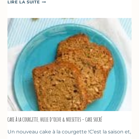
POÊLÉE
LIRE LA SUITE
DE
COURGETTES
&
TOMATES
AU
THYM
CAKE À LA COURGETTE, HUILE D’OLIVE & NOISETTES – CAKE SUCRÉ
Un nouveau cake à la courgette !C’est la saison et,