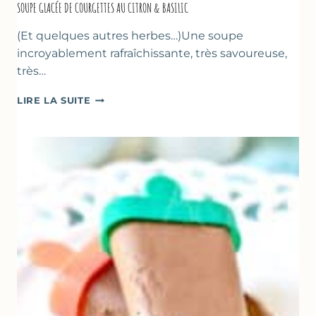
SOUPE GLACÉE DE COURGETTES AU CITRON & BASILIC
(Et quelques autres herbes…)Une soupe
incroyablement rafraîchissante, très savoureuse,
très…
SOUPE
LIRE LA SUITE
GLACÉE
DE
COURGETTES
AU
CITRON
&
BASILIC