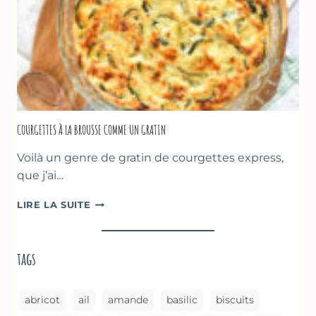
–
CUISSON
AU
FOUR
COURGETTES À LA BROUSSE COMME UN GRATIN
Voilà un genre de gratin de courgettes express,
que j’ai…
COURGETTES
LIRE LA SUITE
À
LA
BROUSSE
tags
COMME
UN
GRATIN
abricot
ail
amande
basilic
biscuits