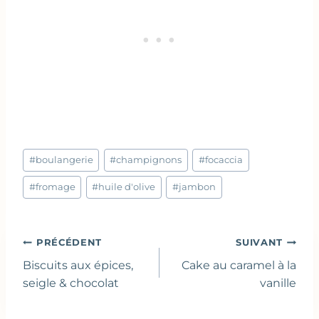
Étiquettes
#
boulangerie
#
champignons
#
focaccia
de
la
#
fromage
#
huile d'olive
#
jambon
publication :
Navigation
PRÉCÉDENT
SUIVANT
de
Biscuits aux épices,
Cake au caramel à la
l’article
seigle & chocolat
vanille