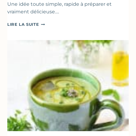
Une idée toute simple, rapide à préparer et
vraiment délicieuse….
ABRICOTS
LIRE LA SUITE
RÔTIS
À
LA
PÂTE
D’AMANDE
&
FLEUR
D’ORANGER