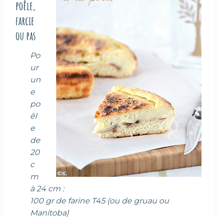
poêle,
farcie
ou pas
Po
ur
un
e
po
êl
e
de
20
c
m
à 24 cm :
100 gr de farine T45 (ou de gruau ou
Manitoba)