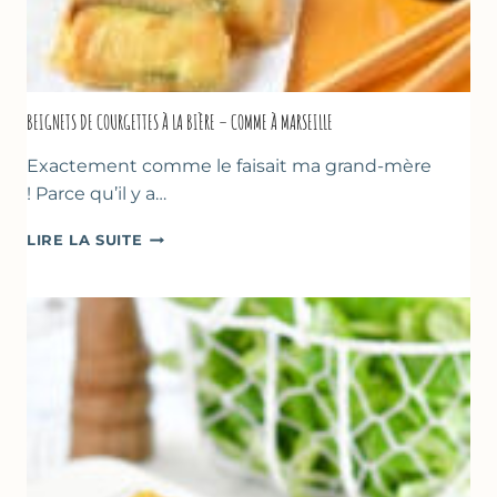
BEIGNETS DE COURGETTES À LA BIÈRE – COMME À MARSEILLE
Exactement comme le faisait ma grand-mère
! Parce qu’il y a…
BEIGNETS
LIRE LA SUITE
DE
COURGETTES
À
LA
BIÈRE
–
COMME
À
MARSEILLE