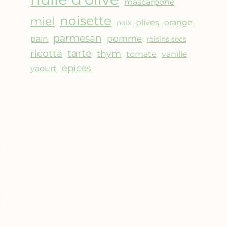
mascarpone
noisette
miel
olives
orange
noix
parmesan
pomme
pain
raisins secs
ricotta
tarte
thym
vanille
tomate
épices
yaourt