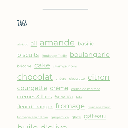
BROUSSE
–
COMME
CRÊPE
UN
ÉPAISSE
tags
GRATIN
À
LA
FARINE
amande
DE
ail
basilic
abricot
POIS
boulangerie
biscuits
CHICHE
Boulange Facile
–
cake
brioche
champignons
CUISSON
chocolat
AU
citron
chèvre
ciboulette
FOUR
courgette
crème
crème de marrons
crèmes & flans
farine T80
feta
fromage
fleur d'oranger
fromage blanc
gâteau
glace
fromage à la crème
gingembre
huile d'olive