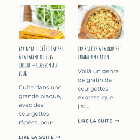
COURGETT
&
À
YAOURT
LA
GREC
BIÈRE
–
–
SANS
COMME
SORBETIÈRE
À
FARINATA – CRÊPE ÉPAISSE
COURGETTES À LA BROUSSE
MARSEILLE
À LA FARINE DE POIS
COMME UN GRATIN
CHICHE – CUISSON AU
Voilà un genre
FOUR
de gratin de
Cuite dans une
courgettes
grande plaque,
express, que
avec des
j’ai…
courgettes
COURGETT
LIRE LA SUITE
râpées, pour…
À
LA
FARINATA
LIRE LA SUITE