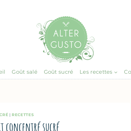
il
Goût salé
Goût sucré
Les recettes
Co
CRÉ
|
RECETTES
ait concentré sucré