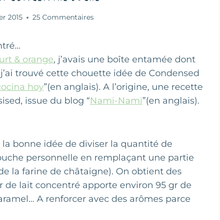
ier 2015
25 Commentaires
ntré…
ourt & orange
, j’avais une boîte entamée dont
, j’ai trouvé cette chouette idée de Condensed
cocina hoy
”(en anglais). A l’origine, une recette
sed, issue du blog “
Nami-Nami
”(en anglais).
u la bonne idée de diviser la quantité de
 touche personnelle en remplaçant une partie
 de la farine de châtaigne). On obtient des
gr de lait concentré apporte environ 95 gr de
 caramel… A renforcer avec des arômes parce