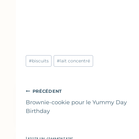
Étiquettes
#
biscuits
#
lait concentré
de
la
publication :
Navigation
PRÉCÉDENT
de
Brownie-cookie pour le Yummy Day
Birthday
l’article