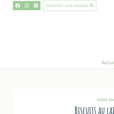
Aller
chercher une recette
au
contenu
Accue
GOÛT SU
Biscuits au l