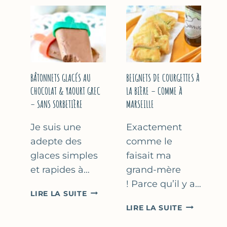
&
COURGETT
FLEUR
AU
D’ORANGER
CITRON
&
BASILIC
BÂTONNETS GLACÉS AU
BEIGNETS DE COURGETTES À
CHOCOLAT & YAOURT GREC
LA BIÈRE – COMME À
– SANS SORBETIÈRE
MARSEILLE
Je suis une
Exactement
adepte des
comme le
glaces simples
faisait ma
et rapides à…
grand-mère
! Parce qu’il y a…
BÂTONNETS
LIRE LA SUITE
GLACÉS
BEIGNETS
LIRE LA SUITE
AU
DE
CHOCOLAT