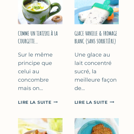
COMME UN TZATZIKI À LA
GLACE VANILLE & FROMAGE
COURGETTE…
BLANC (SANS SORBETIÈRE)
Sur le même
Une glace au
principe que
lait concentré
celui au
sucré, la
concombre
meilleure façon
mais on…
de…
COMME
GLACE
LIRE LA SUITE
LIRE LA SUITE
UN
VANILLE
TZATZIKI
&
À
FROMAGE
LA
BLANC