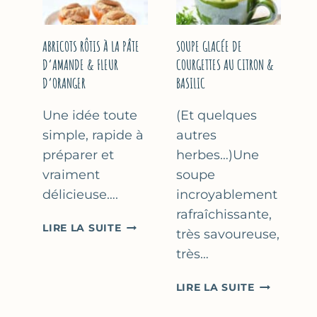
&
THYM
NOISETTES
–
ABRICOTS RÔTIS À LA PÂTE
SOUPE GLACÉE DE
CAKE
D’AMANDE & FLEUR
COURGETTES AU CITRON &
SUCRÉ
D’ORANGER
BASILIC
Une idée toute
(Et quelques
simple, rapide à
autres
préparer et
herbes…)Une
vraiment
soupe
délicieuse….
incroyablement
rafraîchissante,
ABRICOTS
LIRE LA SUITE
très savoureuse,
RÔTIS
très…
À
LA
SOUPE
LIRE LA SUITE
PÂTE
GLACÉE
D’AMANDE
DE