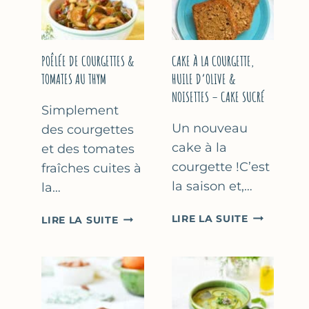
COURGETTE…
(SANS
SORBETIÈR
POÊLÉE DE COURGETTES &
CAKE À LA COURGETTE,
TOMATES AU THYM
HUILE D’OLIVE &
NOISETTES – CAKE SUCRÉ
Simplement
Un nouveau
des courgettes
cake à la
et des tomates
courgette !C’est
fraîches cuites à
la saison et,…
la…
CAKE
POÊLÉE
LIRE LA SUITE
LIRE LA SUITE
À
DE
LA
COURGETTES
COURGETT
&
HUILE
TOMATES
D’OLIVE
AU