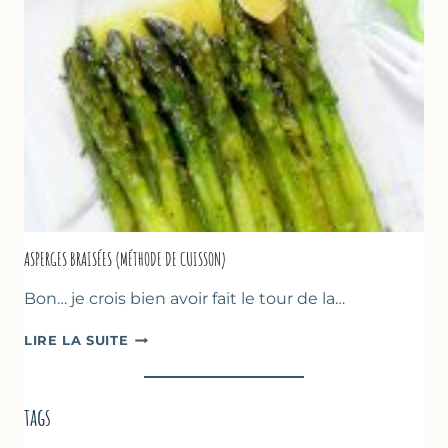
&
FRUITS
ROUGES
ASPERGES BRAISÉES (MÉTHODE DE CUISSON)
Bon… je crois bien avoir fait le tour de la…
ASPERGES
LIRE LA SUITE
BRAISÉES
(MÉTHODE
DE
tags
CUISSON)