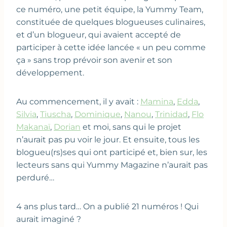
ce numéro, une petit équipe, la Yummy Team,
constituée de quelques blogueuses culinaires,
et d’un blogueur, qui avaient accepté de
participer à cette idée lancée « un peu comme
ça » sans trop prévoir son avenir et son
développement.
Au commencement, il y avait :
Mamina
,
Edda
,
Silvia
,
Tiuscha
,
Dominique
,
Nanou
,
Trinidad
,
Flo
Makanaï
,
Dorian
et moi, sans qui le projet
n’aurait pas pu voir le jour. Et ensuite, tous les
blogueu(rs)ses qui ont participé et, bien sur, les
lecteurs sans qui Yummy Magazine n’aurait pas
perduré…
4 ans plus tard… On a publié 21 numéros ! Qui
aurait imaginé ?