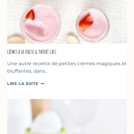
CRÈMES À LA FRAISE & YAOURT GREC
Une autre recette de petites crèmes magiques et
bluffantes, dans…
CRÈMES
LIRE LA SUITE
À
LA
FRAISE
&
YAOURT
GREC