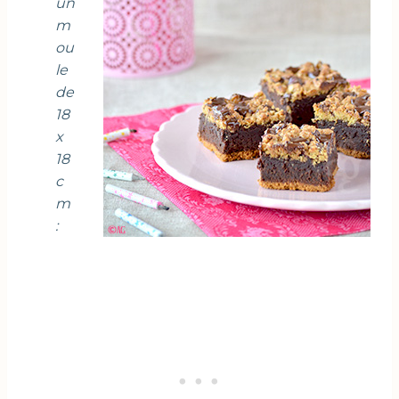
un
m
ou
le
de
18
x
18
c
m
: