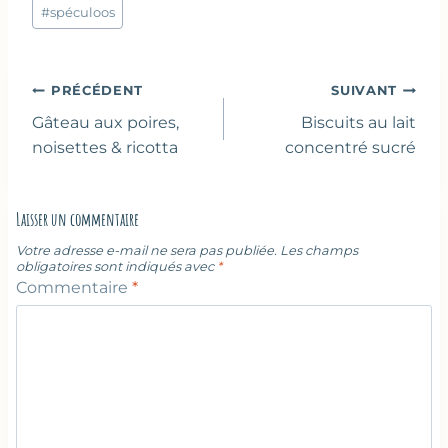
la
#
spéculoos
publication :
Navigation
PRÉCÉDENT
SUIVANT
de
Gâteau aux poires,
Biscuits au lait
l’article
noisettes & ricotta
concentré sucré
Laisser un commentaire
Votre adresse e-mail ne sera pas publiée.
Les champs
obligatoires sont indiqués avec
*
Commentaire
*