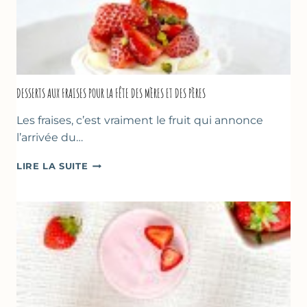
DESSERTS AUX FRAISES POUR LA FÊTE DES MÈRES ET DES PÈRES
Les fraises, c’est vraiment le fruit qui annonce
l’arrivée du…
DESSERTS
LIRE LA SUITE
AUX
FRAISES
POUR
LA
FÊTE
DES
MÈRES
ET
DES
PÈRES