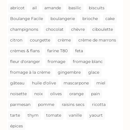
abricot
ail
amande
basilic
biscuits
Boulange Facile
boulangerie
brioche
cake
champignons
chocolat
chèvre
ciboulette
citron
courgette
crème
crème de marrons
crèmes & flans
farine T80
feta
fleur d'oranger
fromage
fromage blanc
fromage à la crème
gingembre
glace
gâteau
huile d'olive
mascarpone
miel
noisette
noix
olives
orange
pain
parmesan
pomme
raisins secs
ricotta
tarte
thym
tomate
vanille
yaourt
épices