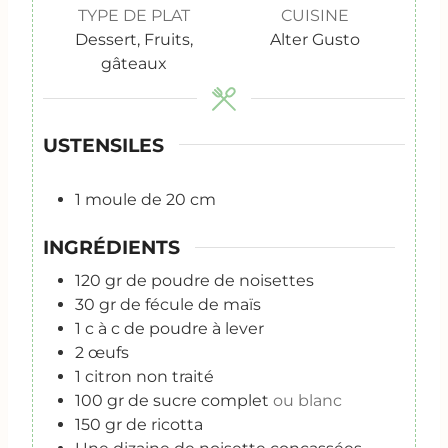
TYPE DE PLAT
CUISINE
Dessert, Fruits,
Alter Gusto
gâteaux
USTENSILES
1 moule de 20 cm
INGRÉDIENTS
120
gr
de poudre de noisettes
30
gr
de fécule de maïs
1
c
à c de poudre à lever
2
œufs
1
citron non traité
100
gr
de sucre complet
ou blanc
150
gr
de ricotta