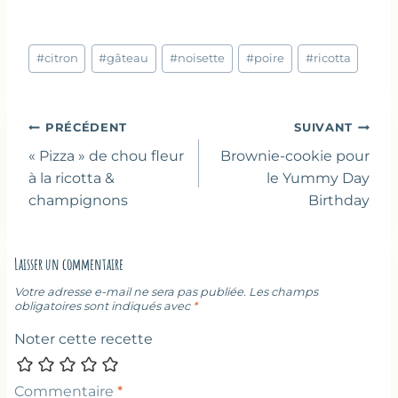
Étiquettes
#
citron
#
gâteau
#
noisette
#
poire
#
ricotta
de
la
publication :
Navigation
PRÉCÉDENT
SUIVANT
de
« Pizza » de chou fleur
Brownie-cookie pour
l’article
à la ricotta &
le Yummy Day
champignons
Birthday
Laisser un commentaire
Votre adresse e-mail ne sera pas publiée.
Les champs
obligatoires sont indiqués avec
*
Noter cette recette
Commentaire
*