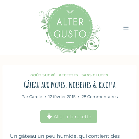
Aller
au
contenu
GOÛT SUCRÉ
|
RECETTES
|
SANS GLUTEN
Gâteau aux poires, noisettes & ricotta
Par
Carole
12 février 2015
28 Commentaires
Aller à la recette
Un gâteau un peu humide, qui contient des