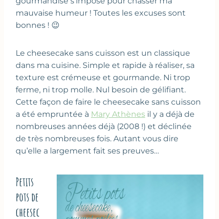
gourmandise s’impose pour chasser ma
mauvaise humeur ! Toutes les excuses sont
bonnes ! 😉
Le cheesecake sans cuisson est un classique
dans ma cuisine. Simple et rapide à réaliser, sa
texture est crémeuse et gourmande. Ni trop
ferme, ni trop molle. Nul besoin de gélifiant.
Cette façon de faire le cheesecake sans cuisson
a été empruntée à
Mary Athènes
il y a déjà de
nombreuses années déjà (2008 !) et déclinée
de très nombreuses fois. Autant vous dire
qu’elle a largement fait ses preuves…
Petits
pots de
cheesec