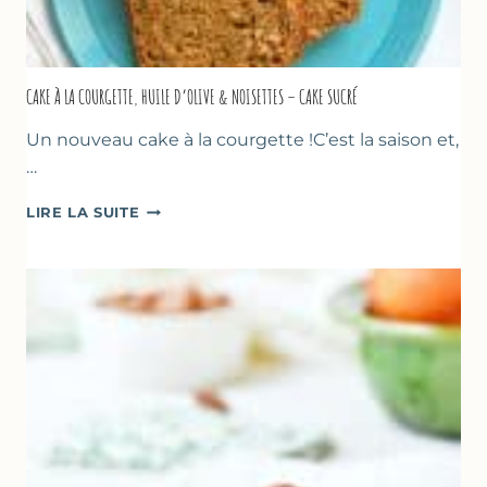
CAKE À LA COURGETTE, HUILE D’OLIVE & NOISETTES – CAKE SUCRÉ
Un nouveau cake à la courgette !C’est la saison et,
…
CAKE
LIRE LA SUITE
À
LA
COURGETTE,
HUILE
D’OLIVE
&
NOISETTES
–
CAKE
SUCRÉ