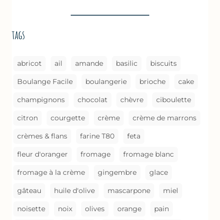
À
LA
BROUSSE
tags
COMME
UN
GRATIN
abricot
ail
amande
basilic
biscuits
Boulange Facile
boulangerie
brioche
cake
champignons
chocolat
chèvre
ciboulette
citron
courgette
crème
crème de marrons
crèmes & flans
farine T80
feta
fleur d'oranger
fromage
fromage blanc
fromage à la crème
gingembre
glace
gâteau
huile d'olive
mascarpone
miel
noisette
noix
olives
orange
pain