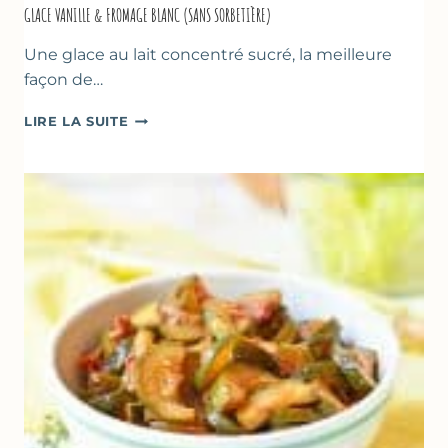
GLACE VANILLE & FROMAGE BLANC (SANS SORBETIÈRE)
Une glace au lait concentré sucré, la meilleure
façon de…
GLACE
LIRE LA SUITE
VANILLE
&
FROMAGE
BLANC
(SANS
SORBETIÈRE)