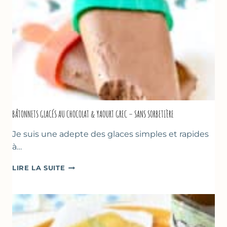
BÂTONNETS GLACÉS AU CHOCOLAT & YAOURT GREC – SANS SORBETIÈRE
Je suis une adepte des glaces simples et rapides
à…
BÂTONNETS
LIRE LA SUITE
GLACÉS
AU
CHOCOLAT
&
YAOURT
GREC