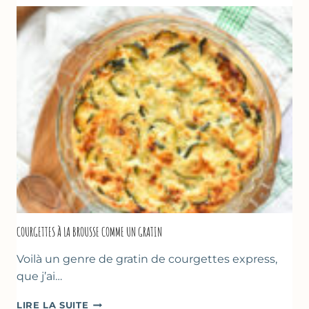
ÉPAISSE
À
LA
FARINE
DE
POIS
CHICHE
–
CUISSON
AU
FOUR
COURGETTES À LA BROUSSE COMME UN GRATIN
Voilà un genre de gratin de courgettes express,
que j’ai…
COURGETTES
LIRE LA SUITE