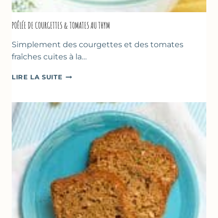
POÊLÉE DE COURGETTES & TOMATES AU THYM
Simplement des courgettes et des tomates
fraîches cuites à la…
POÊLÉE
LIRE LA SUITE
DE
COURGETTES
&
TOMATES
AU
THYM