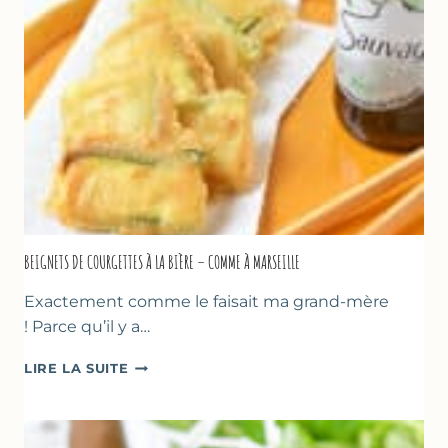
–
SANS
SORBETIÈRE
BEIGNETS DE COURGETTES À LA BIÈRE – COMME À MARSEILLE
Exactement comme le faisait ma grand-mère
! Parce qu’il y a…
BEIGNETS
LIRE LA SUITE
DE
COURGETTES
À
LA