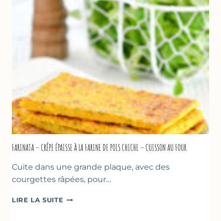
BIÈRE
–
COMME
À
MARSEILLE
FARINATA – CRÊPE ÉPAISSE À LA FARINE DE POIS CHICHE – CUISSON AU FOUR
Cuite dans une grande plaque, avec des
courgettes râpées, pour…
FARINATA
LIRE LA SUITE
–
CRÊPE