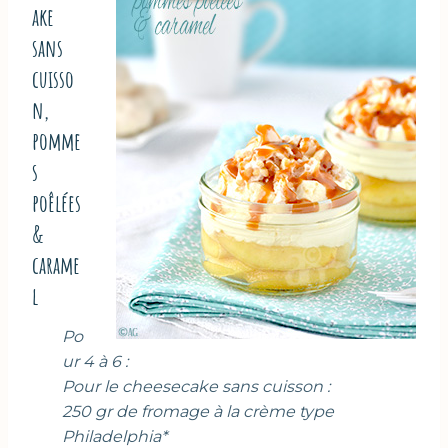
ake
sans
cuisso
n,
pomme
s
poêlées
&
carame
l
Po
ur 4 à 6 :
Pour le cheesecake sans cuisson :
250 gr de fromage à la crème type
Philadelphia*