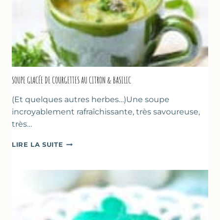
SOUPE GLACÉE DE COURGETTES AU CITRON & BASILIC
(Et quelques autres herbes…)Une soupe
incroyablement rafraîchissante, très savoureuse,
très…
SOUPE
LIRE LA SUITE
GLACÉE
DE
COURGETTES
AU
CITRON
&
BASILIC