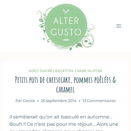
Aller
au
contenu
GOÛT SUCRÉ
|
RECETTES
|
SANS GLUTEN
Petits pots de cheesecake, pommes poêlées &
caramel
Par
Carole
25 septembre 2014
13 Commentaires
Il semblerait qu’on ait basculé en automne…
Bouh !! Ce n’est pas pour me réjouir… Alors une