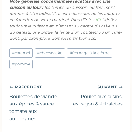
Note générale concernant les recettes avec une
cuisson au four :
les temps de cuisson, au four, sont
donnés à titre indicatif. Il est nécessaire de les adapter
en fonction de votre matériel. Plus d’infos
ICI
. Vérifiez
toujours la cuisson en plantant au centre du cake ou
du gâteau, une pique, la lame d’un couteau ou un cure-
dent, par exemple. Il doit ressortir bien sec.
Étiquettes
#
caramel
#
cheesecake
#
fromage à la crème
de
la
#
pomme
publication :
Navigation
PRÉCÉDENT
SUIVANT
de
Boulettes de viande
Poulet aux raisins,
l’article
aux épices & sauce
estragon & échalotes
tomate aux
aubergines