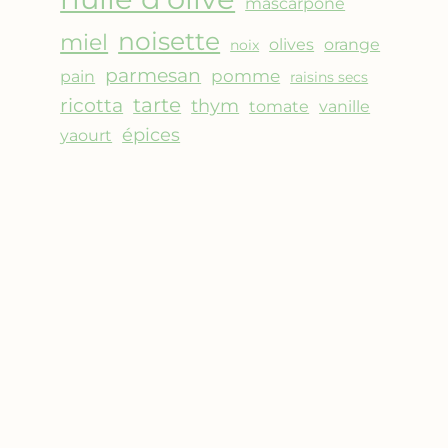
mascarpone
noisette
miel
olives
orange
noix
parmesan
pomme
pain
raisins secs
ricotta
tarte
thym
vanille
tomate
épices
yaourt