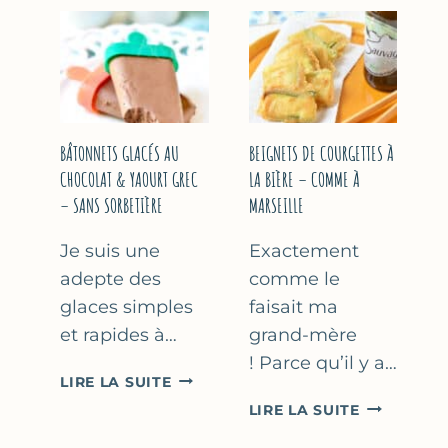
&
COURGETT
FLEUR
AU
D’ORANGER
CITRON
&
BASILIC
BÂTONNETS GLACÉS AU
BEIGNETS DE COURGETTES À
CHOCOLAT & YAOURT GREC
LA BIÈRE – COMME À
– SANS SORBETIÈRE
MARSEILLE
Je suis une
Exactement
adepte des
comme le
glaces simples
faisait ma
et rapides à…
grand-mère
! Parce qu’il y a…
BÂTONNETS
LIRE LA SUITE
GLACÉS
BEIGNETS
LIRE LA SUITE
AU
DE
CHOCOLAT