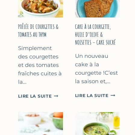
COURGETTE…
(SANS
SORBETIÈR
POÊLÉE DE COURGETTES &
CAKE À LA COURGETTE,
TOMATES AU THYM
HUILE D’OLIVE &
NOISETTES – CAKE SUCRÉ
Simplement
Un nouveau
des courgettes
cake à la
et des tomates
courgette !C’est
fraîches cuites à
la saison et,…
la…
CAKE
POÊLÉE
LIRE LA SUITE
LIRE LA SUITE
À
DE
LA
COURGETTES
COURGETT
&
HUILE
TOMATES
D’OLIVE
AU