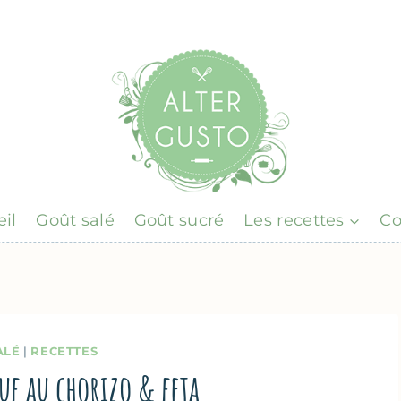
il
Goût salé
Goût sucré
Les recettes
Co
ALÉ
|
RECETTES
uf au chorizo & feta