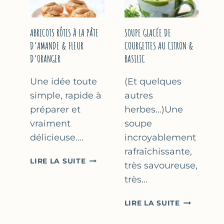
&
THYM
NOISETTES
–
ABRICOTS RÔTIS À LA PÂTE
SOUPE GLACÉE DE
CAKE
D’AMANDE & FLEUR
COURGETTES AU CITRON &
SUCRÉ
D’ORANGER
BASILIC
Une idée toute
(Et quelques
simple, rapide à
autres
préparer et
herbes…)Une
vraiment
soupe
délicieuse….
incroyablement
rafraîchissante,
ABRICOTS
LIRE LA SUITE
très savoureuse,
RÔTIS
très…
À
LA
SOUPE
LIRE LA SUITE
PÂTE
GLACÉE
D’AMANDE
DE