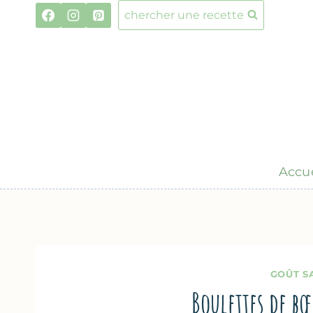
Aller
chercher une recette
au
contenu
Accue
GOÛT S
Boulettes de bœ