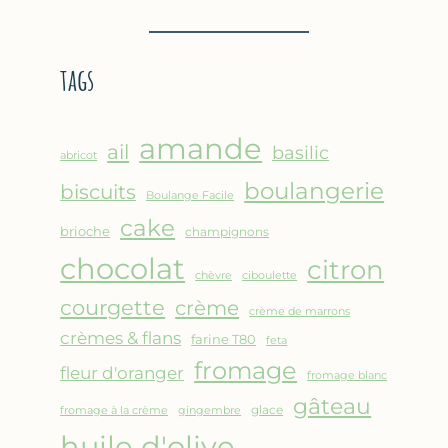
BROUSSE
–
COMME
CRÊPE
UN
ÉPAISSE
tags
GRATIN
À
LA
FARINE
amande
DE
ail
basilic
abricot
POIS
boulangerie
biscuits
CHICHE
Boulange Facile
–
cake
brioche
champignons
CUISSON
chocolat
AU
citron
chèvre
ciboulette
FOUR
courgette
crème
crème de marrons
crèmes & flans
farine T80
feta
fromage
fleur d'oranger
fromage blanc
gâteau
glace
fromage à la crème
gingembre
huile d'olive