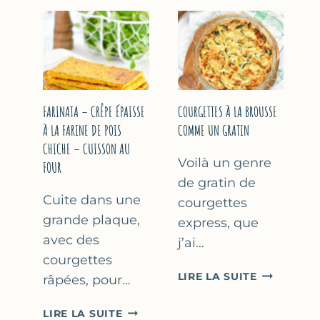
COURGETT
&
À
YAOURT
LA
GREC
BIÈRE
–
–
SANS
COMME
SORBETIÈRE
À
FARINATA – CRÊPE ÉPAISSE
COURGETTES À LA BROUSSE
MARSEILLE
À LA FARINE DE POIS
COMME UN GRATIN
CHICHE – CUISSON AU
Voilà un genre
FOUR
de gratin de
Cuite dans une
courgettes
grande plaque,
express, que
avec des
j’ai…
courgettes
COURGETT
LIRE LA SUITE
râpées, pour…
À
LA
FARINATA
LIRE LA SUITE