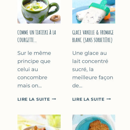
COMME UN TZATZIKI À LA
GLACE VANILLE & FROMAGE
COURGETTE…
BLANC (SANS SORBETIÈRE)
Sur le même
Une glace au
principe que
lait concentré
celui au
sucré, la
concombre
meilleure façon
mais on…
de…
COMME
GLACE
LIRE LA SUITE
LIRE LA SUITE
UN
VANILLE
TZATZIKI
&
À
FROMAGE
LA
BLANC