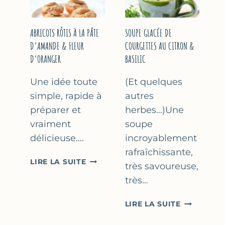
&
THYM
NOISETTES
–
ABRICOTS RÔTIS À LA PÂTE
SOUPE GLACÉE DE
CAKE
D’AMANDE & FLEUR
COURGETTES AU CITRON &
SUCRÉ
D’ORANGER
BASILIC
Une idée toute
(Et quelques
simple, rapide à
autres
préparer et
herbes…)Une
vraiment
soupe
délicieuse….
incroyablement
rafraîchissante,
ABRICOTS
LIRE LA SUITE
très savoureuse,
RÔTIS
très…
À
LA
SOUPE
LIRE LA SUITE
PÂTE
GLACÉE
D’AMANDE
DE