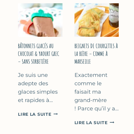
&
COURGETT
FLEUR
AU
D’ORANGER
CITRON
&
BASILIC
BÂTONNETS GLACÉS AU
BEIGNETS DE COURGETTES À
CHOCOLAT & YAOURT GREC
LA BIÈRE – COMME À
– SANS SORBETIÈRE
MARSEILLE
Je suis une
Exactement
adepte des
comme le
glaces simples
faisait ma
et rapides à…
grand-mère
! Parce qu’il y a…
BÂTONNETS
LIRE LA SUITE
GLACÉS
BEIGNETS
LIRE LA SUITE
AU
DE
CHOCOLAT