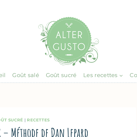
il
Goût salé
Goût sucré
Les recettes
Co
ÛT SUCRÉ
|
RECETTES
x – Méthode de Dan Lepard