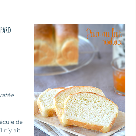
epard
ratée
fécule de
l n’y ait