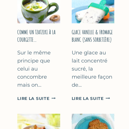
COMME UN TZATZIKI À LA
GLACE VANILLE & FROMAGE
COURGETTE…
BLANC (SANS SORBETIÈRE)
Sur le même
Une glace au
principe que
lait concentré
celui au
sucré, la
concombre
meilleure façon
mais on…
de…
COMME
GLACE
LIRE LA SUITE
LIRE LA SUITE
UN
VANILLE
TZATZIKI
&
À
FROMAGE
LA
BLANC