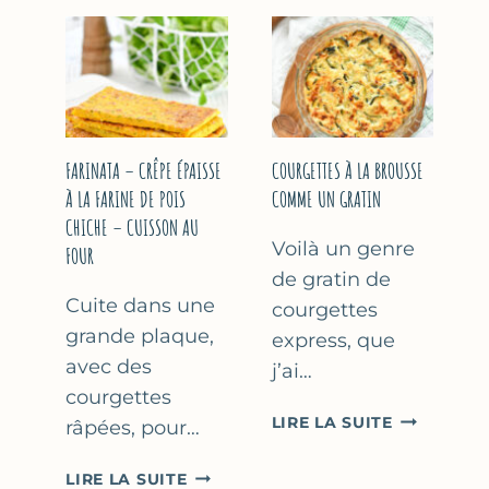
COURGETT
&
À
YAOURT
LA
GREC
BIÈRE
–
–
SANS
COMME
SORBETIÈRE
À
FARINATA – CRÊPE ÉPAISSE
COURGETTES À LA BROUSSE
MARSEILLE
À LA FARINE DE POIS
COMME UN GRATIN
CHICHE – CUISSON AU
Voilà un genre
FOUR
de gratin de
Cuite dans une
courgettes
grande plaque,
express, que
avec des
j’ai…
courgettes
COURGETT
LIRE LA SUITE
râpées, pour…
À
LA
FARINATA
LIRE LA SUITE