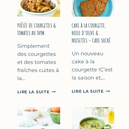
COURGETTE…
(SANS
SORBETIÈR
POÊLÉE DE COURGETTES &
CAKE À LA COURGETTE,
TOMATES AU THYM
HUILE D’OLIVE &
NOISETTES – CAKE SUCRÉ
Simplement
Un nouveau
des courgettes
cake à la
et des tomates
courgette !C’est
fraîches cuites à
la saison et,…
la…
CAKE
POÊLÉE
LIRE LA SUITE
LIRE LA SUITE
À
DE
LA
COURGETTES
COURGETT
&
HUILE
TOMATES
D’OLIVE
AU