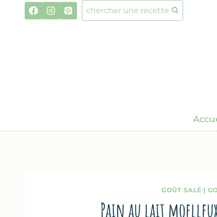
Aller
chercher une recette
au
contenu
Accue
GOÛT SALÉ
|
GO
Pain au lait moelleu