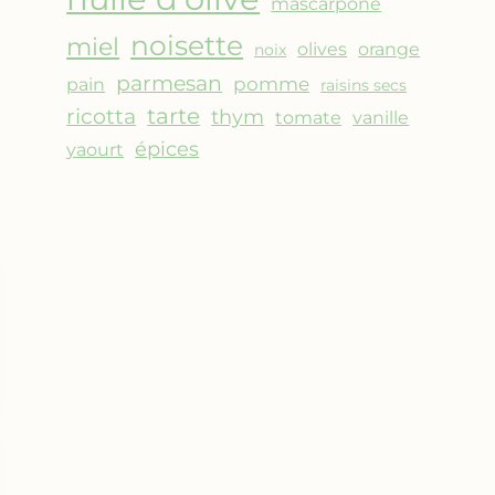
mascarpone
noisette
miel
olives
orange
noix
parmesan
pomme
pain
raisins secs
ricotta
tarte
thym
vanille
tomate
épices
yaourt