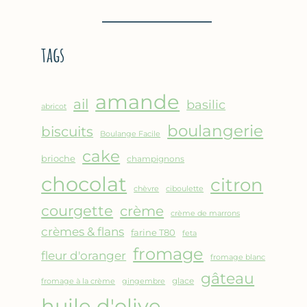
BROUSSE
–
COMME
CRÊPE
UN
ÉPAISSE
tags
GRATIN
À
LA
FARINE
amande
DE
ail
basilic
abricot
POIS
boulangerie
biscuits
CHICHE
Boulange Facile
–
cake
brioche
champignons
CUISSON
chocolat
AU
citron
chèvre
ciboulette
FOUR
courgette
crème
crème de marrons
crèmes & flans
farine T80
feta
fromage
fleur d'oranger
fromage blanc
gâteau
glace
fromage à la crème
gingembre
huile d'olive