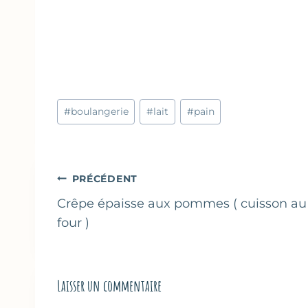
Étiquettes
#
boulangerie
#
lait
#
pain
de
la
publication :
Navigation
PRÉCÉDENT
de
Crêpe épaisse aux pommes ( cuisson au
four )
l’article
Laisser un commentaire