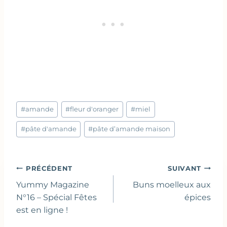
Étiquettes
#
amande
#
fleur d'oranger
#
miel
de
la
#
pâte d'amande
#
pâte d’amande maison
publication :
Navigation
PRÉCÉDENT
SUIVANT
de
Yummy Magazine
Buns moelleux aux
l’article
N°16 – Spécial Fêtes
épices
est en ligne !