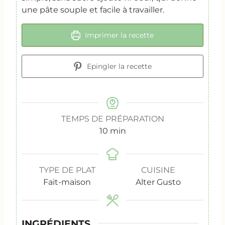
une pâte souple et facile à travailler.
Imprimer la recette
Epingler la recette
TEMPS DE PRÉPARATION
m
10
min
i
n
u
TYPE DE PLAT
CUISINE
t
Fait-maison
Alter Gusto
e
s
INGRÉDIENTS