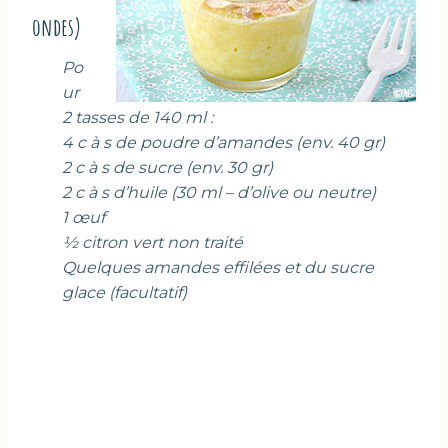
ondes)
Po
ur
2 tasses de 140 ml :
4 c à s de poudre d’amandes (env. 40 gr)
2 c à s de sucre (env. 30 gr)
2 c à s d’huile (30 ml – d’olive ou neutre)
1 œuf
½ citron vert non traité
Quelques amandes effilées et du sucre
glace (facultatif)