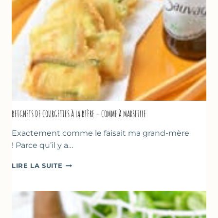
SANS
SORBETIÈRE
BEIGNETS DE COURGETTES À LA BIÈRE – COMME À MARSEILLE
Exactement comme le faisait ma grand-mère
! Parce qu’il y a…
BEIGNETS
LIRE LA SUITE
DE
COURGETTES
À
LA
BIÈRE