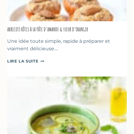
ABRICOTS RÔTIS À LA PÂTE D’AMANDE & FLEUR D’ORANGER
Une idée toute simple, rapide à préparer et
vraiment délicieuse….
ABRICOTS
LIRE LA SUITE
RÔTIS
À
LA
PÂTE
D’AMANDE
&
FLEUR
D’ORANGER