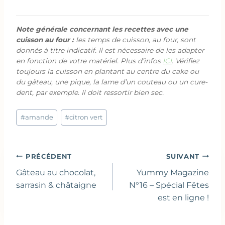
Note générale concernant les recettes avec une
cuisson au four :
les temps de cuisson, au four, sont
donnés à titre indicatif. Il est nécessaire de les adapter
en fonction de votre matériel. Plus d’infos
ICI
. Vérifiez
toujours la cuisson en plantant au centre du cake ou
du gâteau, une pique, la lame d’un couteau ou un cure-
dent, par exemple. Il doit ressortir bien sec.
Étiquettes
#
amande
#
citron vert
de
la
publication :
Navigation
PRÉCÉDENT
SUIVANT
de
Gâteau au chocolat,
Yummy Magazine
l’article
sarrasin & châtaigne
N°16 – Spécial Fêtes
est en ligne !