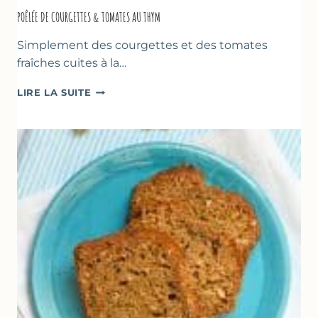
POÊLÉE DE COURGETTES & TOMATES AU THYM
Simplement des courgettes et des tomates
fraîches cuites à la…
POÊLÉE
LIRE LA SUITE
DE
COURGETTES
&
TOMATES
AU
THYM