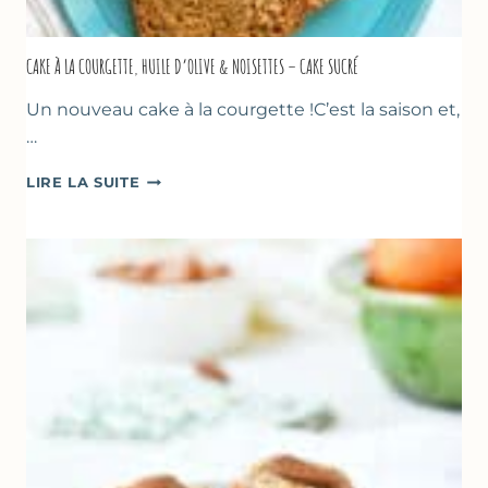
CAKE À LA COURGETTE, HUILE D’OLIVE & NOISETTES – CAKE SUCRÉ
Un nouveau cake à la courgette !C’est la saison et,
…
CAKE
LIRE LA SUITE
À
LA
COURGETTE,
HUILE
D’OLIVE
&
NOISETTES
–
CAKE
SUCRÉ