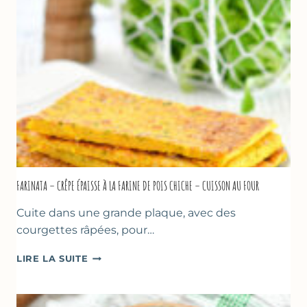
–
COMME
À
MARSEILLE
FARINATA – CRÊPE ÉPAISSE À LA FARINE DE POIS CHICHE – CUISSON AU FOUR
Cuite dans une grande plaque, avec des
courgettes râpées, pour…
FARINATA
LIRE LA SUITE
–
CRÊPE
ÉPAISSE