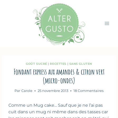
Aller
au
contenu
GOÛT SUCRÉ
|
RECETTES
|
SANS GLUTEN
Fondant express aux amandes & citron vert
(micro-ondes)
Par
Carole
25 novembre 2013
18 Commentaires
Comme un Mug cake… Sauf que je ne l’ai pas
cuit dans un mug ni même dans des tasses car