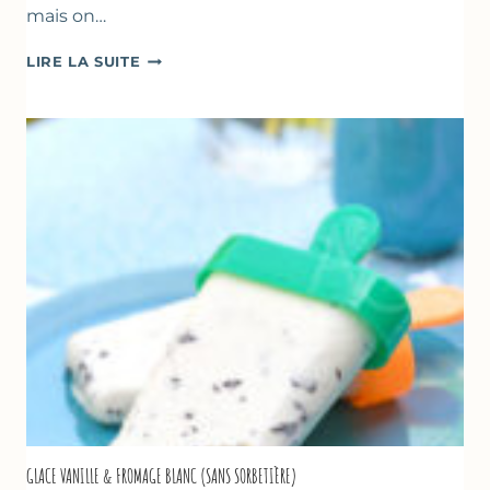
mais on…
COMME
LIRE LA SUITE
UN
TZATZIKI
À
LA
COURGETTE…
GLACE VANILLE & FROMAGE BLANC (SANS SORBETIÈRE)