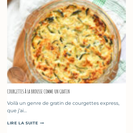
À
LA
FARINE
DE
POIS
CHICHE
–
CUISSON
AU
FOUR
COURGETTES À LA BROUSSE COMME UN GRATIN
Voilà un genre de gratin de courgettes express,
que j’ai…
COURGETTES
LIRE LA SUITE
À