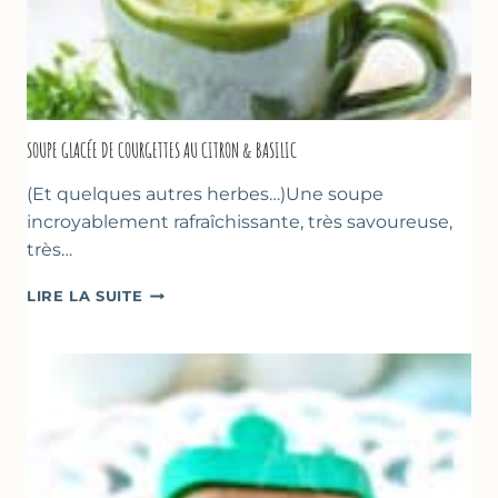
SOUPE GLACÉE DE COURGETTES AU CITRON & BASILIC
(Et quelques autres herbes…)Une soupe
incroyablement rafraîchissante, très savoureuse,
très…
SOUPE
LIRE LA SUITE
GLACÉE
DE
COURGETTES
AU
CITRON
&
BASILIC