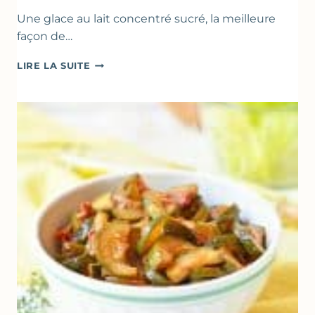
Une glace au lait concentré sucré, la meilleure
façon de…
GLACE
LIRE LA SUITE
VANILLE
&
FROMAGE
BLANC
(SANS
SORBETIÈRE)