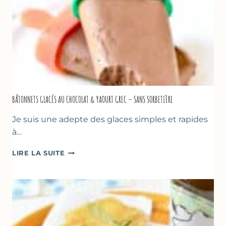
BÂTONNETS GLACÉS AU CHOCOLAT & YAOURT GREC – SANS SORBETIÈRE
Je suis une adepte des glaces simples et rapides
à…
BÂTONNETS
LIRE LA SUITE
GLACÉS
AU
CHOCOLAT
&
YAOURT
GREC
–