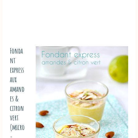
Fonda
nt
express
aux
amand
es &
citron
vert
(micro
-