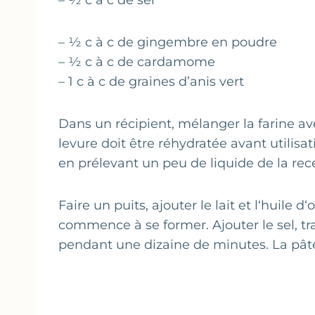
– ½ c à c de sel
– ½ c à c de gingembre en poudre
– ½ c à c de cardamome
– 1 c à c de graines d’anis vert
Dans un récipient, mélanger la farine avec
levure doit être réhydratée avant utilis
en prélevant un peu de liquide de la rece
Faire un puits, ajouter le lait et l‘huile 
commence à se former. Ajouter le sel, tran
pendant une dizaine de minutes. La pâte 