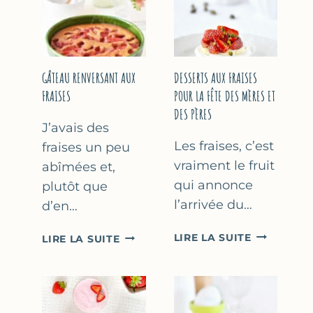
GÂTEAU RENVERSANT AUX
DESSERTS AUX FRAISES
FRAISES
POUR LA FÊTE DES MÈRES ET
DES PÈRES
J’avais des
Les fraises, c’est
fraises un peu
vraiment le fruit
abîmées et,
qui annonce
plutôt que
l’arrivée du…
d’en…
DESSERTS
GÂTEAU
LIRE LA SUITE
LIRE LA SUITE
AUX
RENVERSANT
FRAISES
AUX
POUR
FRAISES
LA