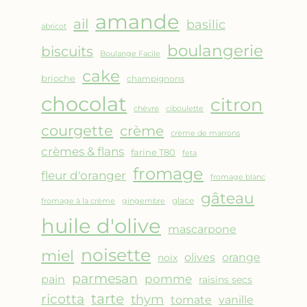
AMANDES
amande
&
ail
basilic
abricot
FRUITS
boulangerie
biscuits
ROUGES
Boulange Facile
cake
brioche
champignons
chocolat
citron
chèvre
ciboulette
courgette
crème
crème de marrons
crèmes & flans
farine T80
feta
fromage
fleur d'oranger
fromage blanc
gâteau
glace
fromage à la crème
gingembre
huile d'olive
mascarpone
noisette
miel
olives
orange
noix
parmesan
pomme
pain
raisins secs
ricotta
tarte
thym
vanille
tomate