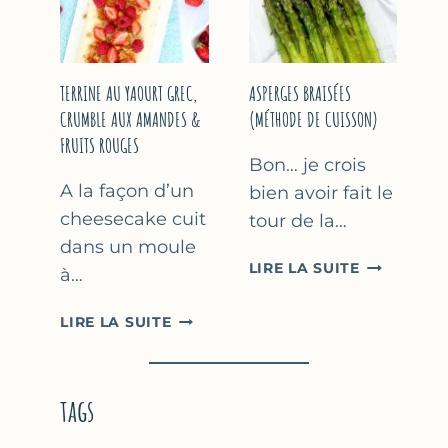
YAOURT
GREC
TERRINE AU YAOURT GREC,
ASPERGES BRAISÉES
CRUMBLE AUX AMANDES &
(MÉTHODE DE CUISSON)
FRUITS ROUGES
Bon… je crois
A la façon d’un
bien avoir fait le
cheesecake cuit
tour de la…
dans un moule
ASPERGES
LIRE LA SUITE
à…
BRAISÉES
(MÉTHODE
TERRINE
LIRE LA SUITE
DE
AU
CUISSON)
YAOURT
GREC,
tags
CRUMBLE
AUX