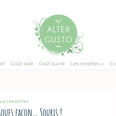
il
Goût salé
Goût sucré
Les recettes
Co
ALÉ
|
RECETTES
Pâques façon… Souris !