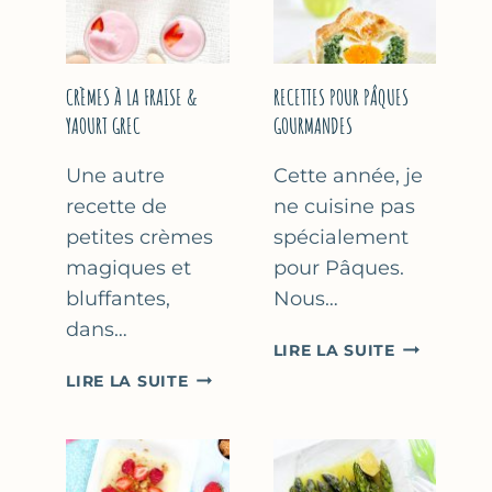
FÊTE
DES
MÈRES
ET
CRÈMES À LA FRAISE &
RECETTES POUR PÂQUES
DES
YAOURT GREC
GOURMANDES
PÈRES
Une autre
Cette année, je
recette de
ne cuisine pas
petites crèmes
spécialement
magiques et
pour Pâques.
bluffantes,
Nous…
dans…
RECETTES
LIRE LA SUITE
POUR
CRÈMES
LIRE LA SUITE
PÂQUES
À
GOURMAN
LA
FRAISE
&