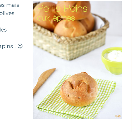
ces mais
olives
des
pins ! 😉