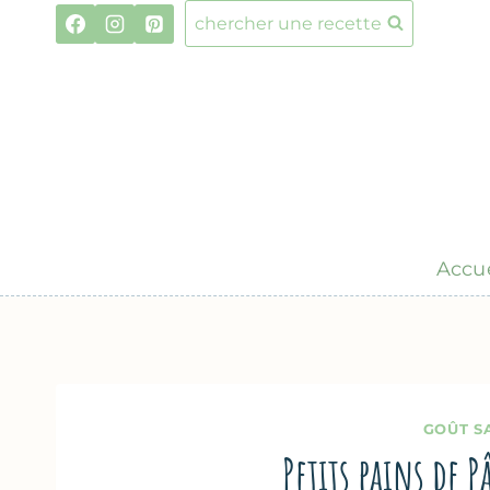
Aller
chercher une recette
au
contenu
Accue
GOÛT S
Petits pains de 