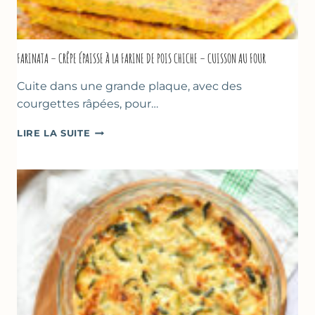
FARINATA – CRÊPE ÉPAISSE À LA FARINE DE POIS CHICHE – CUISSON AU FOUR
Cuite dans une grande plaque, avec des
courgettes râpées, pour…
FARINATA
LIRE LA SUITE
–
CRÊPE
ÉPAISSE
À
LA
FARINE
DE
POIS
CHICHE
–
CUISSON
AU
FOUR