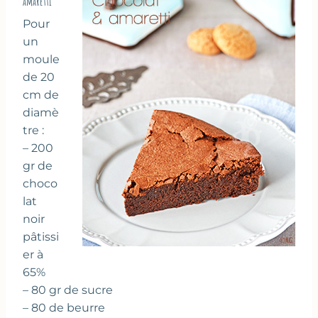
amaretti
Pour
un
moule
de 20
cm de
diamè
tre :
– 200
gr de
choco
lat
noir
pâtissi
er à
65%
– 80 gr de sucre
– 80 de beurre