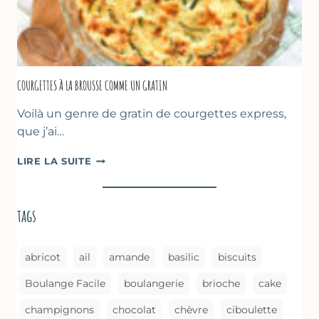
COURGETTES À LA BROUSSE COMME UN GRATIN
Voilà un genre de gratin de courgettes express,
que j’ai…
COURGETTES
LIRE LA SUITE
À
LA
BROUSSE
tags
COMME
UN
GRATIN
abricot
ail
amande
basilic
biscuits
Boulange Facile
boulangerie
brioche
cake
champignons
chocolat
chèvre
ciboulette