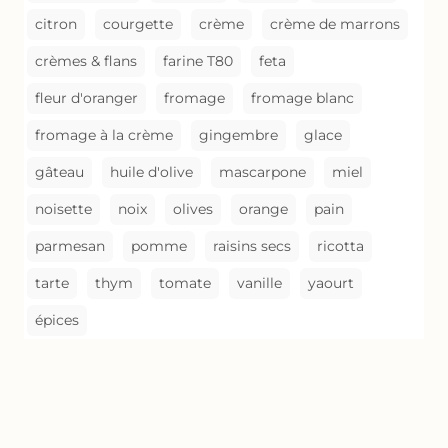
citron
courgette
crème
crème de marrons
crèmes & flans
farine T80
feta
fleur d'oranger
fromage
fromage blanc
fromage à la crème
gingembre
glace
gâteau
huile d'olive
mascarpone
miel
noisette
noix
olives
orange
pain
parmesan
pomme
raisins secs
ricotta
tarte
thym
tomate
vanille
yaourt
épices