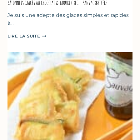
BÂTONNETS GLACÉS AU CHOCOLAT & YAOURT GREC – SANS SORBETIÈRE
Je suis une adepte des glaces simples et rapides
à…
BÂTONNETS
LIRE LA SUITE
GLACÉS
AU
CHOCOLAT
&
YAOURT
GREC
–
SANS
SORBETIÈRE