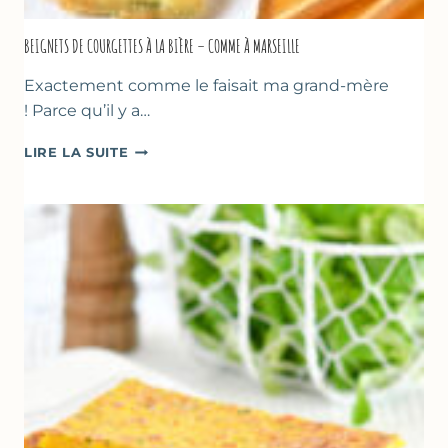
BEIGNETS DE COURGETTES À LA BIÈRE – COMME À MARSEILLE
Exactement comme le faisait ma grand-mère
! Parce qu’il y a…
BEIGNETS
LIRE LA SUITE
DE
COURGETTES
À
LA
BIÈRE
–
COMME
À
MARSEILLE