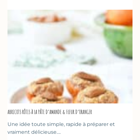
LA
COURGETTE,
HUILE
D’OLIVE
&
NOISETTES
–
CAKE
SUCRÉ
ABRICOTS RÔTIS À LA PÂTE D’AMANDE & FLEUR D’ORANGER
Une idée toute simple, rapide à préparer et
vraiment délicieuse….