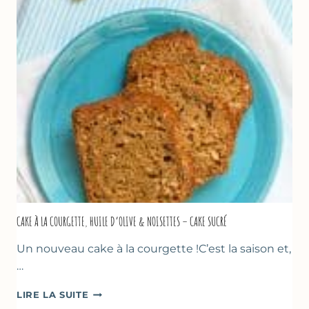
TOMATES
AU
THYM
CAKE À LA COURGETTE, HUILE D’OLIVE & NOISETTES – CAKE SUCRÉ
Un nouveau cake à la courgette !C’est la saison et,
…
CAKE
LIRE LA SUITE
À