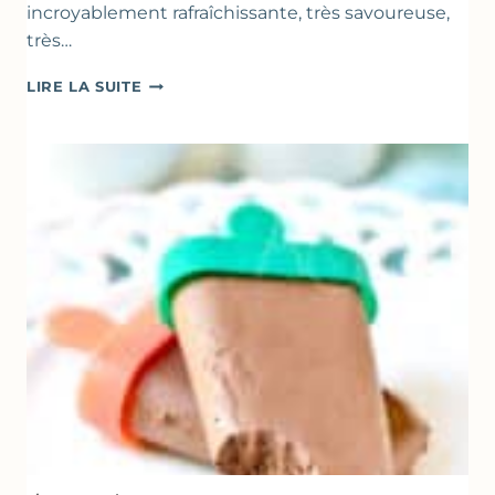
incroyablement rafraîchissante, très savoureuse,
très…
SOUPE
LIRE LA SUITE
GLACÉE
DE
COURGETTES
AU
CITRON
&
BASILIC