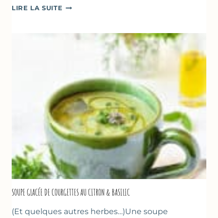
ABRICOTS
LIRE LA SUITE
RÔTIS
À
LA
PÂTE
D’AMANDE
&
FLEUR
D’ORANGER
SOUPE GLACÉE DE COURGETTES AU CITRON & BASILIC
(Et quelques autres herbes…)Une soupe