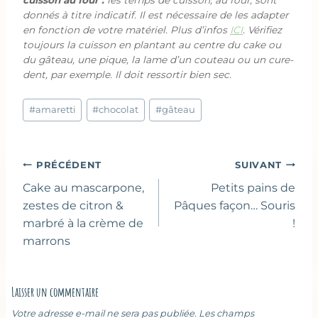
cuisson au four :
les temps de cuisson, au four, sont
donnés à titre indicatif. Il est nécessaire de les adapter
en fonction de votre matériel. Plus d’infos
ICI
. Vérifiez
toujours la cuisson en plantant au centre du cake ou
du gâteau, une pique, la lame d’un couteau ou un cure-
dent, par exemple. Il doit ressortir bien sec.
Étiquettes
#
amaretti
#
chocolat
#
gâteau
de
la
publication :
Navigation
PRÉCÉDENT
SUIVANT
de
Cake au mascarpone,
Petits pains de
l’article
zestes de citron &
Pâques façon… Souris
marbré à la crème de
!
marrons
Laisser un commentaire
Votre adresse e-mail ne sera pas publiée.
Les champs