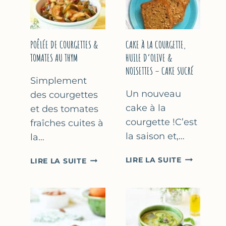
COURGETTE…
(SANS
SORBETIÈR
POÊLÉE DE COURGETTES &
CAKE À LA COURGETTE,
TOMATES AU THYM
HUILE D’OLIVE &
NOISETTES – CAKE SUCRÉ
Simplement
Un nouveau
des courgettes
cake à la
et des tomates
courgette !C’est
fraîches cuites à
la saison et,…
la…
CAKE
POÊLÉE
LIRE LA SUITE
LIRE LA SUITE
À
DE
LA
COURGETTES
COURGETT
&
HUILE
TOMATES
D’OLIVE
AU