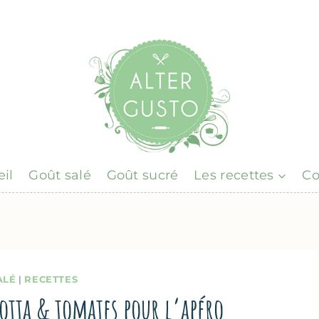
il
Goût salé
Goût sucré
Les recettes
Co
ALÉ
|
RECETTES
icotta & tomates pour l’apéro