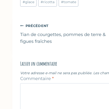
#
glace
#
ricotta
#
tomate
de
la
publication :
Navigation
PRÉCÉDENT
de
Tian de courgettes, pommes de terre &
figues fraîches
l’article
Laisser un commentaire
Votre adresse e-mail ne sera pas publiée.
Les cham
Commentaire
*