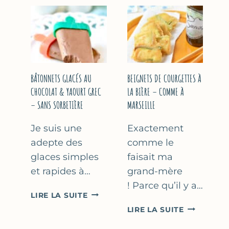
&
COURGETT
FLEUR
AU
D’ORANGER
CITRON
&
BASILIC
BÂTONNETS GLACÉS AU
BEIGNETS DE COURGETTES À
CHOCOLAT & YAOURT GREC
LA BIÈRE – COMME À
– SANS SORBETIÈRE
MARSEILLE
Je suis une
Exactement
adepte des
comme le
glaces simples
faisait ma
et rapides à…
grand-mère
! Parce qu’il y a…
BÂTONNETS
LIRE LA SUITE
GLACÉS
BEIGNETS
LIRE LA SUITE
AU
DE
CHOCOLAT