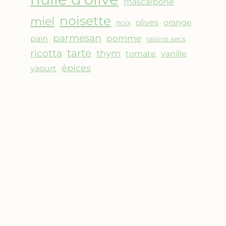
mascarpone
noisette
miel
olives
orange
noix
parmesan
pomme
pain
raisins secs
ricotta
tarte
thym
vanille
tomate
épices
yaourt