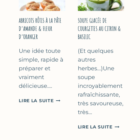
&
THYM
NOISETTES
–
ABRICOTS RÔTIS À LA PÂTE
SOUPE GLACÉE DE
CAKE
D’AMANDE & FLEUR
COURGETTES AU CITRON &
SUCRÉ
D’ORANGER
BASILIC
Une idée toute
(Et quelques
simple, rapide à
autres
préparer et
herbes…)Une
vraiment
soupe
délicieuse….
incroyablement
rafraîchissante,
ABRICOTS
LIRE LA SUITE
très savoureuse,
RÔTIS
très…
À
LA
SOUPE
LIRE LA SUITE
PÂTE
GLACÉE
D’AMANDE
DE