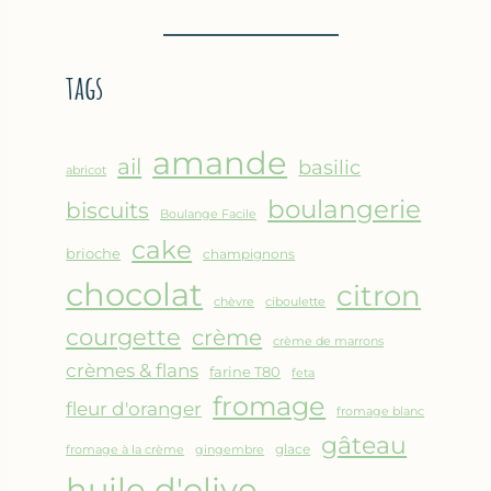
BROUSSE
–
COMME
CRÊPE
UN
ÉPAISSE
tags
GRATIN
À
LA
FARINE
amande
DE
ail
basilic
abricot
POIS
boulangerie
biscuits
CHICHE
Boulange Facile
–
cake
brioche
champignons
CUISSON
chocolat
AU
citron
chèvre
ciboulette
FOUR
courgette
crème
crème de marrons
crèmes & flans
farine T80
feta
fromage
fleur d'oranger
fromage blanc
gâteau
glace
fromage à la crème
gingembre
huile d'olive