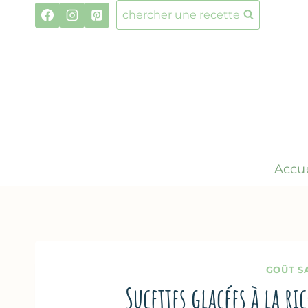
Aller
chercher une recette
au
contenu
Accue
GOÛT S
Sucettes glacées à la r