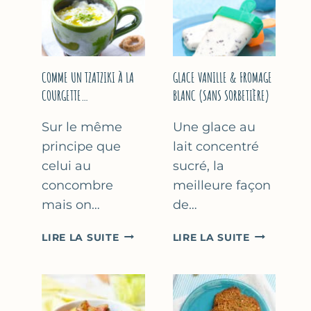
COMME UN TZATZIKI À LA
GLACE VANILLE & FROMAGE
COURGETTE…
BLANC (SANS SORBETIÈRE)
Sur le même
Une glace au
principe que
lait concentré
celui au
sucré, la
concombre
meilleure façon
mais on…
de…
COMME
GLACE
LIRE LA SUITE
LIRE LA SUITE
UN
VANILLE
TZATZIKI
&
À
FROMAGE
LA
BLANC