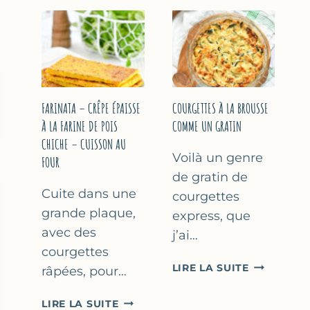
COURGETT
&
À
YAOURT
LA
GREC
BIÈRE
–
–
SANS
COMME
SORBETIÈRE
À
FARINATA – CRÊPE ÉPAISSE
COURGETTES À LA BROUSSE
MARSEILLE
À LA FARINE DE POIS
COMME UN GRATIN
CHICHE – CUISSON AU
Voilà un genre
FOUR
de gratin de
Cuite dans une
courgettes
grande plaque,
express, que
avec des
j’ai…
courgettes
COURGETT
LIRE LA SUITE
râpées, pour…
À
LA
FARINATA
LIRE LA SUITE