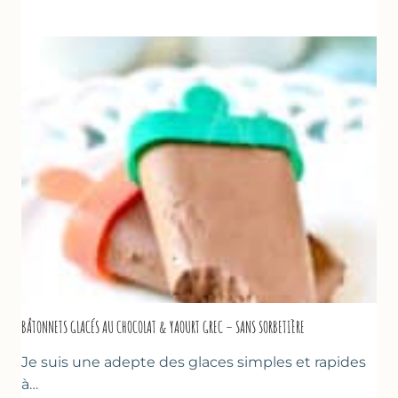
GLACÉE
DE
COURGETTES
AU
CITRON
&
BASILIC
BÂTONNETS GLACÉS AU CHOCOLAT & YAOURT GREC – SANS SORBETIÈRE
Je suis une adepte des glaces simples et rapides
à…