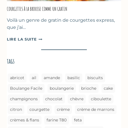
COURGETTES À LA BROUSSE COMME UN GRATIN
Voilà un genre de gratin de courgettes express,
que j’ai…
COURGETTES
LIRE LA SUITE
À
LA
BROUSSE
tags
COMME
UN
GRATIN
abricot
ail
amande
basilic
biscuits
Boulange Facile
boulangerie
brioche
cake
champignons
chocolat
chèvre
ciboulette
citron
courgette
crème
crème de marrons
crèmes & flans
farine T80
feta