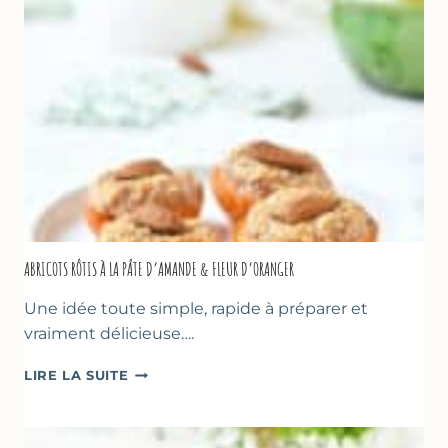
&
NOISETTES
–
CAKE
SUCRÉ
ABRICOTS RÔTIS À LA PÂTE D’AMANDE & FLEUR D’ORANGER
Une idée toute simple, rapide à préparer et
vraiment délicieuse….
ABRICOTS
LIRE LA SUITE
RÔTIS
À
LA