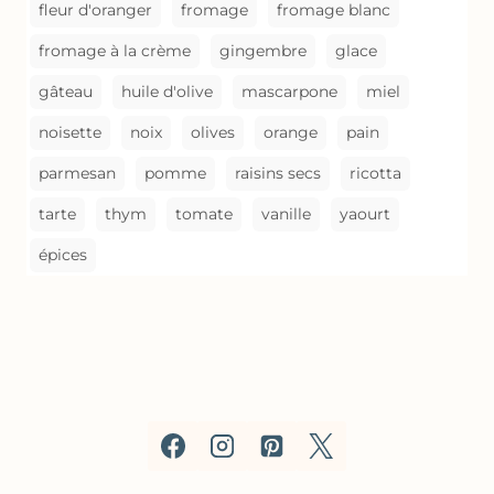
fleur d'oranger
fromage
fromage blanc
fromage à la crème
gingembre
glace
gâteau
huile d'olive
mascarpone
miel
noisette
noix
olives
orange
pain
parmesan
pomme
raisins secs
ricotta
tarte
thym
tomate
vanille
yaourt
épices