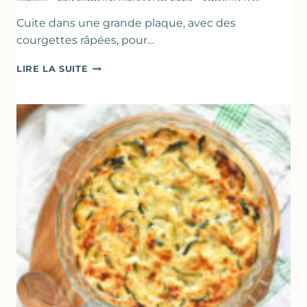
Cuite dans une grande plaque, avec des
courgettes râpées, pour…
FARINATA
LIRE LA SUITE
–
CRÊPE
ÉPAISSE
À
LA
FARINE
DE
POIS
CHICHE
–
CUISSON
AU
FOUR