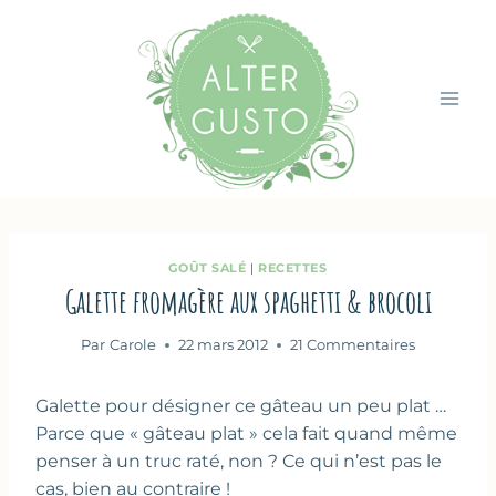
Aller
au
contenu
GOÛT SALÉ
|
RECETTES
Galette fromagère aux spaghetti & brocoli
Par
Carole
22 mars 2012
21 Commentaires
Galette pour désigner ce gâteau un peu plat …
Parce que « gâteau plat » cela fait quand même
penser à un truc raté, non ? Ce qui n’est pas le
cas, bien au contraire !