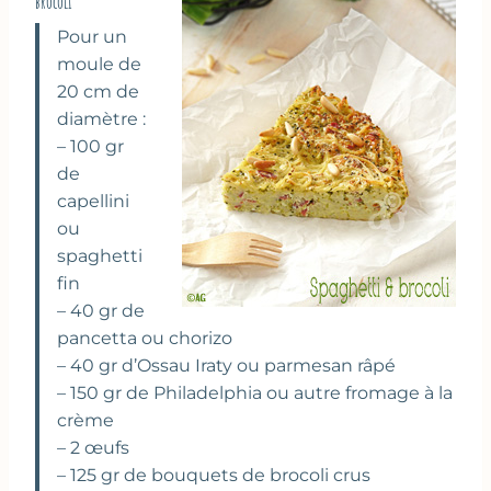
brocoli
Pour un
moule de
20 cm de
diamètre :
– 100 gr
de
capellini
ou
spaghetti
fin
– 40 gr de
pancetta ou chorizo
– 40 gr d’Ossau Iraty ou parmesan râpé
– 150 gr de Philadelphia ou autre fromage à la
crème
– 2 œufs
– 125 gr de bouquets de brocoli crus