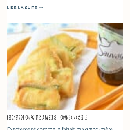
BÂTONNETS
LIRE LA SUITE
GLACÉS
AU
CHOCOLAT
&
YAOURT
GREC
–
SANS
SORBETIÈRE
BEIGNETS DE COURGETTES À LA BIÈRE – COMME À MARSEILLE
Exactement comme le faisait ma grand-mère