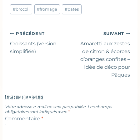
Étiquettes
#
brocoli
#
fromage
#
pates
de
la
publication :
Navigation
PRÉCÉDENT
SUIVANT
de
Croissants (version
Amaretti aux zestes
l’article
simplifiée)
de citron & écorces
d’oranges confites –
Idée de déco pour
Pâques
Laisser un commentaire
Votre adresse e-mail ne sera pas publiée.
Les champs
obligatoires sont indiqués avec
*
Commentaire
*