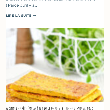
! Parce qu’il y a…
BEIGNETS
LIRE LA SUITE
DE
COURGETTES
À
LA
BIÈRE
–
COMME
À
MARSEILLE
FARINATA – CRÊPE ÉPAISSE À LA FARINE DE POIS CHICHE – CUISSON AU FOUR