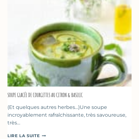
PÂTE
D’AMANDE
&
FLEUR
D’ORANGER
SOUPE GLACÉE DE COURGETTES AU CITRON & BASILIC
(Et quelques autres herbes…)Une soupe
incroyablement rafraîchissante, très savoureuse,
très…
SOUPE
LIRE LA SUITE