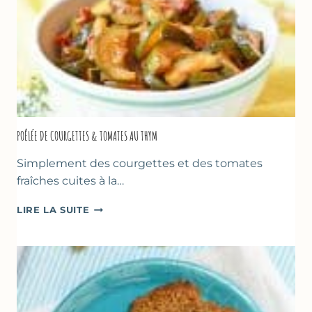
POÊLÉE DE COURGETTES & TOMATES AU THYM
Simplement des courgettes et des tomates
fraîches cuites à la…
POÊLÉE
LIRE LA SUITE
DE
COURGETTES
&
TOMATES
AU
THYM