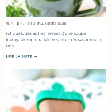
SOUPE GLACÉE DE COURGETTES AU CITRON & BASILIC
(Et quelques autres herbes…)Une soupe
incroyablement rafraîchissante, très savoureuse,
très…
SOUPE
LIRE LA SUITE
GLACÉE
DE
COURGETTES
AU
CITRON
&
BASILIC