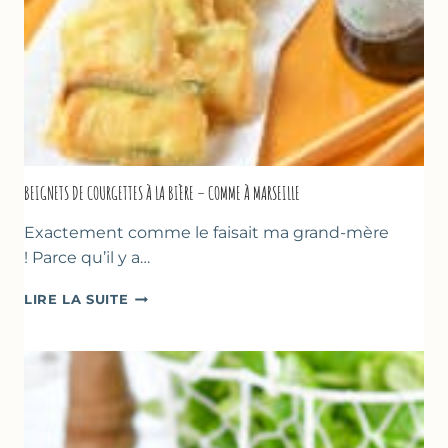
BEIGNETS DE COURGETTES À LA BIÈRE – COMME À MARSEILLE
Exactement comme le faisait ma grand-mère
! Parce qu’il y a…
BEIGNETS
LIRE LA SUITE
DE
COURGETTES
À
LA
BIÈRE
–
COMME