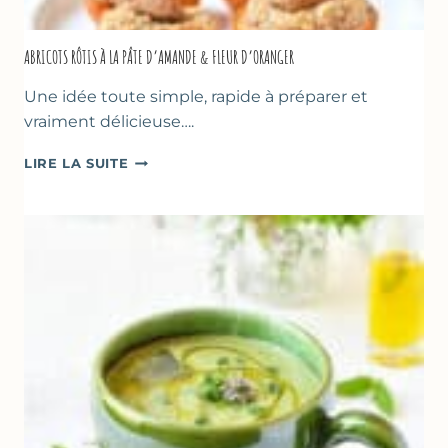
ABRICOTS RÔTIS À LA PÂTE D’AMANDE & FLEUR D’ORANGER
Une idée toute simple, rapide à préparer et
vraiment délicieuse….
ABRICOTS
LIRE LA SUITE
RÔTIS
À
LA
PÂTE
D’AMANDE
&
FLEUR
D’ORANGER