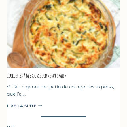
FARINE
DE
POIS
CHICHE
–
CUISSON
AU
FOUR
COURGETTES À LA BROUSSE COMME UN GRATIN
Voilà un genre de gratin de courgettes express,
que j’ai…
COURGETTES
LIRE LA SUITE
À
LA
BROUSSE