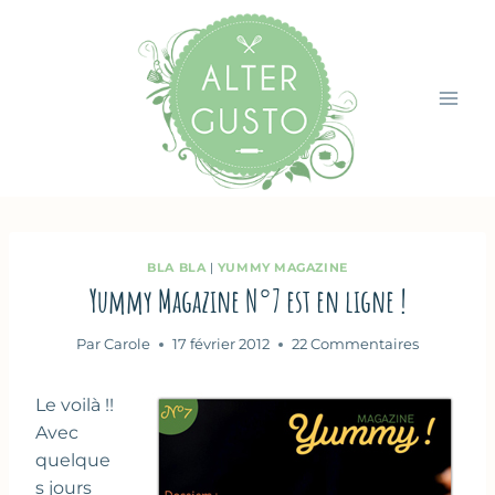
Aller
au
contenu
BLA BLA
|
YUMMY MAGAZINE
Yummy Magazine N°7 est en ligne !
Par
Carole
17 février 2012
22 Commentaires
Le voilà !!
Avec
quelque
s jours