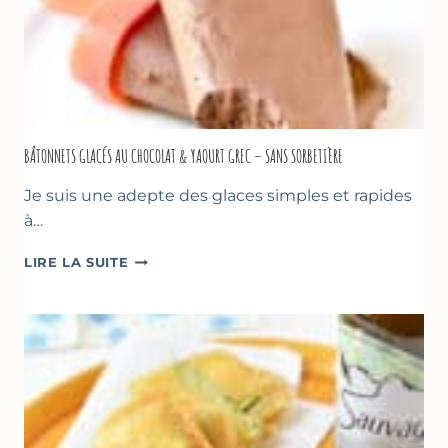
BÂTONNETS GLACÉS AU CHOCOLAT & YAOURT GREC – SANS SORBETIÈRE
Je suis une adepte des glaces simples et rapides
à…
BÂTONNETS
LIRE LA SUITE
GLACÉS
AU
CHOCOLAT
&
YAOURT
GREC
–
SANS
SORBETIÈRE