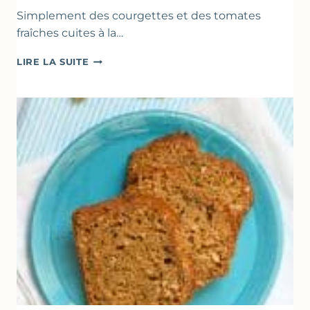
Simplement des courgettes et des tomates
fraîches cuites à la…
POÊLÉE
LIRE LA SUITE
DE
COURGETTES
&
TOMATES
AU
THYM