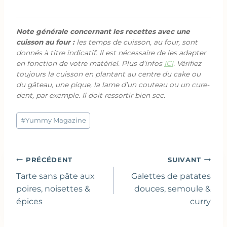
Note générale concernant les recettes avec une
cuisson au four :
les temps de cuisson, au four, sont
donnés à titre indicatif. Il est nécessaire de les adapter
en fonction de votre matériel. Plus d’infos
ICI
. Vérifiez
toujours la cuisson en plantant au centre du cake ou
du gâteau, une pique, la lame d’un couteau ou un cure-
dent, par exemple. Il doit ressortir bien sec.
Étiquettes
#
Yummy Magazine
de
la
publication :
Navigation
PRÉCÉDENT
SUIVANT
de
Tarte sans pâte aux
Galettes de patates
l’article
poires, noisettes &
douces, semoule &
épices
curry