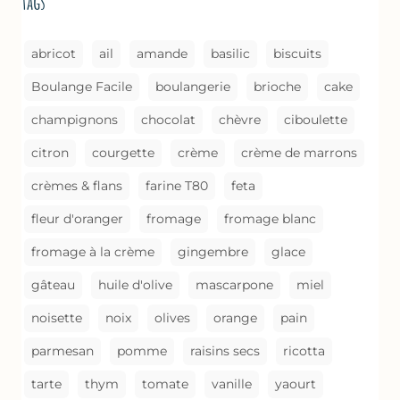
tags
COMME
UN
GRATIN
abricot
ail
amande
basilic
biscuits
Boulange Facile
boulangerie
brioche
cake
champignons
chocolat
chèvre
ciboulette
citron
courgette
crème
crème de marrons
crèmes & flans
farine T80
feta
fleur d'oranger
fromage
fromage blanc
fromage à la crème
gingembre
glace
gâteau
huile d'olive
mascarpone
miel
noisette
noix
olives
orange
pain
parmesan
pomme
raisins secs
ricotta
tarte
thym
tomate
vanille
yaourt