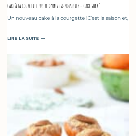
CAKE À LA COURGETTE, HUILE D’OLIVE & NOISETTES – CAKE SUCRÉ
Un nouveau cake à la courgette !C’est la saison et,
…
CAKE
LIRE LA SUITE
À
LA
COURGETTE,
HUILE
D’OLIVE
&
NOISETTES
–
CAKE
SUCRÉ