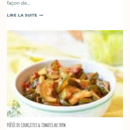
façon de…
GLACE
LIRE LA SUITE
VANILLE
&
FROMAGE
BLANC
(SANS
SORBETIÈRE)
POÊLÉE DE COURGETTES & TOMATES AU THYM