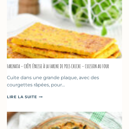
À
MARSEILLE
FARINATA – CRÊPE ÉPAISSE À LA FARINE DE POIS CHICHE – CUISSON AU FOUR
Cuite dans une grande plaque, avec des
courgettes râpées, pour…
FARINATA
LIRE LA SUITE
–
CRÊPE
ÉPAISSE
À
LA