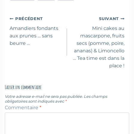
la
publication :
Navigation
PRÉCÉDENT
SUIVANT
de
Amandiers fondants
Mini cakes au
l’article
aux prunes … sans
mascarpone, fruits
beurre …
secs (pomme, poire,
ananas) & Limoncello
… Tea time est dans la
place !
Laisser un commentaire
Votre adresse e-mail ne sera pas publiée.
Les champs
obligatoires sont indiqués avec
*
Commentaire
*