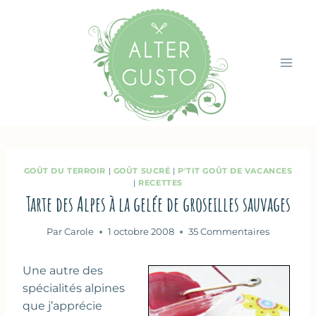
Aller
au
contenu
GOÛT DU TERROIR
|
GOÛT SUCRÉ
|
P'TIT GOÛT DE VACANCES
|
RECETTES
Tarte des Alpes à la gelée de groseilles sauvages
Par
Carole
1 octobre 2008
35 Commentaires
Une autre des
spécialités alpines
que j’apprécie