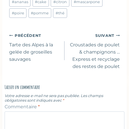
#
ananas
#
cake
#
citron
#
mascarpone
de
la
#
poire
#
pomme
#
thé
publication :
Navigation
PRÉCÉDENT
SUIVANT
de
Tarte des Alpes à la
Croustades de poulet
l’article
gelée de groseilles
& champignons …
sauvages
Express et recyclage
des restes de poulet
Laisser un commentaire
Votre adresse e-mail ne sera pas publiée.
Les champs
obligatoires sont indiqués avec
*
Commentaire
*