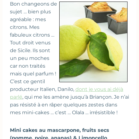
Bon changeons de
sujet … bien plus
agréable : mes
citrons. Mes
fabuleux citrons …
Tout droit venus
de Sicile. Ils sont
un peu moches
car non traités
mais quel parfum !
C’est ce gentil
producteur Italien, Danilo,
dont je vous ai déjà
parlé
, qui me les amène jusqu’à Briançon. Je n’ai
pas résisté à en râper quelques zestes dans
mes mini-cakes … c’est … Olala … irrésistible !
Mini cakes au mascarpone, fruits secs
(pomme, poire, ananas) & Limoncello