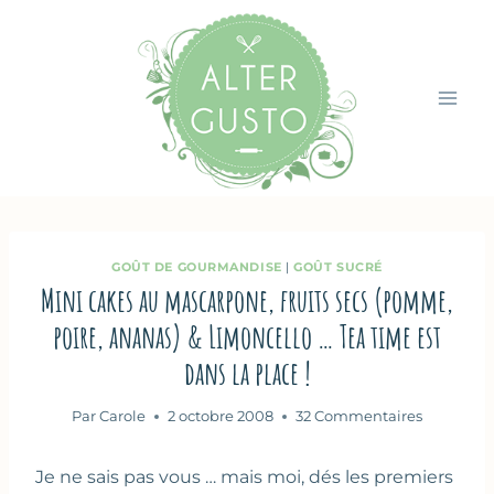
Aller
au
contenu
GOÛT DE GOURMANDISE
|
GOÛT SUCRÉ
Mini cakes au mascarpone, fruits secs (pomme,
poire, ananas) & Limoncello … Tea time est
dans la place !
Par
Carole
2 octobre 2008
32 Commentaires
Je ne sais pas vous … mais moi, dés les premiers