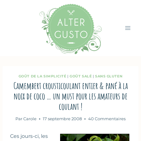
Aller
au
contenu
GOÛT DE LA SIMPLICITÉ
|
GOÛT SALÉ
|
SANS GLUTEN
Camembert crousticoulant entier & pané à la
noix de coco … un must pour les amateurs de
coulant !
Par
Carole
17 septembre 2008
40 Commentaires
Ces jours-ci, les