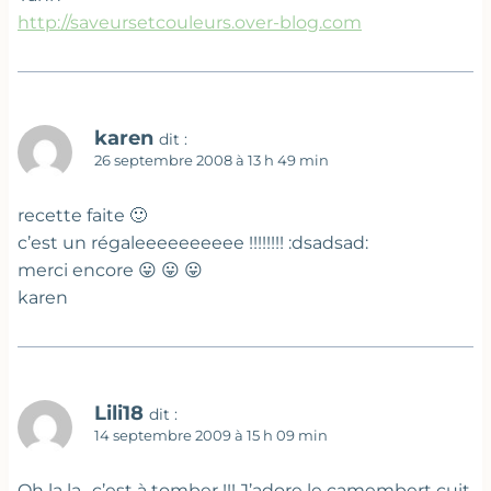
http://saveursetcouleurs.over-blog.com
karen
dit :
26 septembre 2008 à 13 h 49 min
recette faite 🙂
c’est un régaleeeeeeeeee !!!!!!!! :dsadsad:
merci encore 😛 😛 😛
karen
Lili18
dit :
14 septembre 2009 à 15 h 09 min
Oh la la…c’est à tomber !!! J’adore le camembert cuit