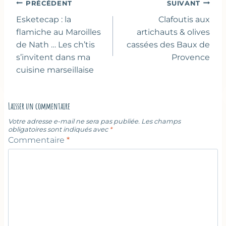
Navigation
PRÉCÉDENT
SUIVANT
de
Esketecap : la
Clafoutis aux
l’article
flamiche au Maroilles
artichauts & olives
de Nath … Les ch’tis
cassées des Baux de
s’invitent dans ma
Provence
cuisine marseillaise
Laisser un commentaire
Votre adresse e-mail ne sera pas publiée.
Les champs
obligatoires sont indiqués avec
*
Commentaire
*