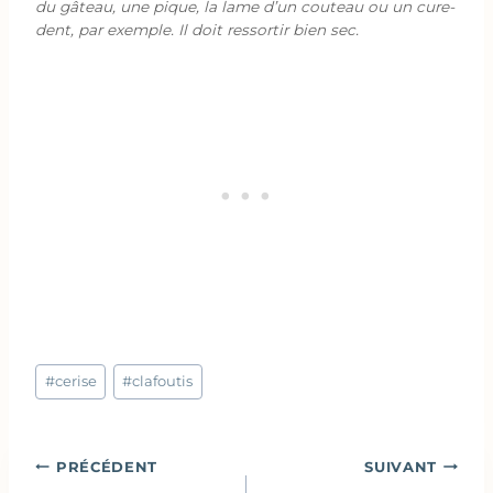
du gâteau, une pique, la lame d’un couteau ou un cure-
dent, par exemple. Il doit ressortir bien sec.
Étiquettes
#
cerise
#
clafoutis
de
la
publication :
Navigation
PRÉCÉDENT
SUIVANT