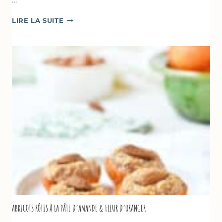
CAKE
LIRE LA SUITE
À
LA
COURGETTE,
HUILE
D’OLIVE
&
NOISETTES
–
CAKE
SUCRÉ
ABRICOTS RÔTIS À LA PÂTE D’AMANDE & FLEUR D’ORANGER