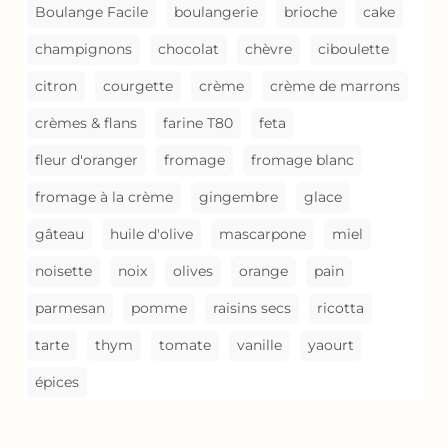
Boulange Facile
boulangerie
brioche
cake
champignons
chocolat
chèvre
ciboulette
citron
courgette
crème
crème de marrons
crèmes & flans
farine T80
feta
fleur d'oranger
fromage
fromage blanc
fromage à la crème
gingembre
glace
gâteau
huile d'olive
mascarpone
miel
noisette
noix
olives
orange
pain
parmesan
pomme
raisins secs
ricotta
tarte
thym
tomate
vanille
yaourt
épices