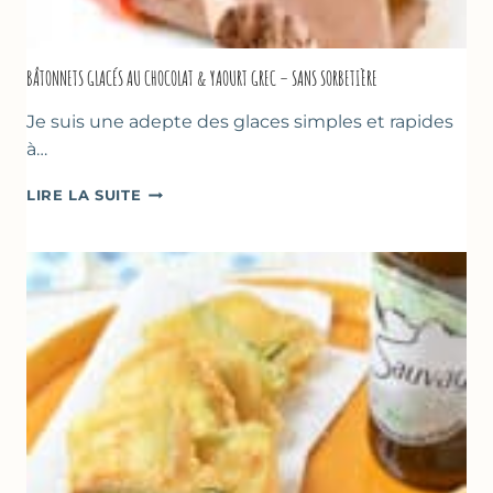
BÂTONNETS GLACÉS AU CHOCOLAT & YAOURT GREC – SANS SORBETIÈRE
Je suis une adepte des glaces simples et rapides
à…
BÂTONNETS
LIRE LA SUITE
GLACÉS
AU
CHOCOLAT
&
YAOURT
GREC
–
SANS
SORBETIÈRE