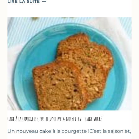
LIRE LA SUITE
DE
COURGETTES
&
TOMATES
AU
THYM
CAKE À LA COURGETTE, HUILE D’OLIVE & NOISETTES – CAKE SUCRÉ
Un nouveau cake à la courgette !C’est la saison et,
…