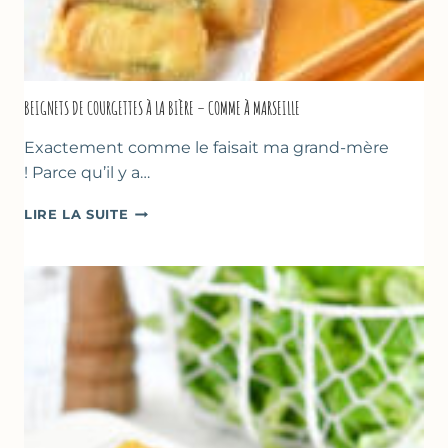
BEIGNETS DE COURGETTES À LA BIÈRE – COMME À MARSEILLE
Exactement comme le faisait ma grand-mère
! Parce qu’il y a…
BEIGNETS
LIRE LA SUITE
DE
COURGETTES
À
LA
BIÈRE
–
COMME
À
MARSEILLE