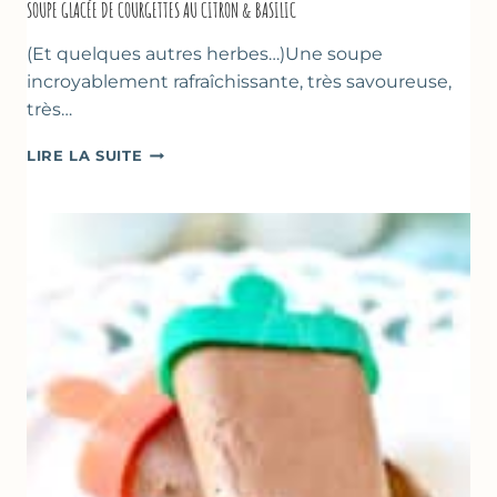
SOUPE GLACÉE DE COURGETTES AU CITRON & BASILIC
(Et quelques autres herbes…)Une soupe
incroyablement rafraîchissante, très savoureuse,
très…
SOUPE
LIRE LA SUITE
GLACÉE
DE
COURGETTES
AU
CITRON
&
BASILIC