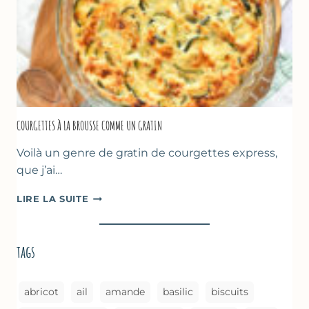
CUISSON
AU
FOUR
COURGETTES À LA BROUSSE COMME UN GRATIN
Voilà un genre de gratin de courgettes express,
que j’ai…
COURGETTES
LIRE LA SUITE
À
LA
BROUSSE
tags
COMME
UN
GRATIN
abricot
ail
amande
basilic
biscuits