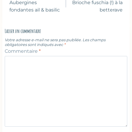
de
Aubergines
Brioche fuschia (!) à la
l’article
fondantes ail & basilic
betterave
Laisser un commentaire
Votre adresse e-mail ne sera pas publiée.
Les champs
obligatoires sont indiqués avec
*
Commentaire
*