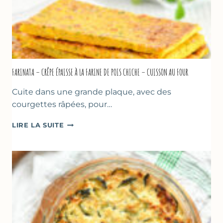
FARINATA – CRÊPE ÉPAISSE À LA FARINE DE POIS CHICHE – CUISSON AU FOUR
Cuite dans une grande plaque, avec des
courgettes râpées, pour…
FARINATA
LIRE LA SUITE
–
CRÊPE
ÉPAISSE
À
LA
FARINE
DE
POIS
CHICHE
–