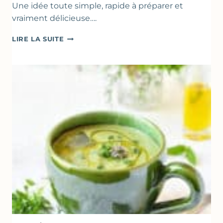
Une idée toute simple, rapide à préparer et
vraiment délicieuse….
ABRICOTS
LIRE LA SUITE
RÔTIS
À
LA
PÂTE
D’AMANDE
&
FLEUR
D’ORANGER