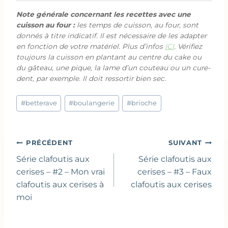
Note générale concernant les recettes avec une
cuisson au four :
les temps de cuisson, au four, sont
donnés à titre indicatif. Il est nécessaire de les adapter
en fonction de votre matériel. Plus d’infos
ICI
. Vérifiez
toujours la cuisson en plantant au centre du cake ou
du gâteau, une pique, la lame d’un couteau ou un cure-
dent, par exemple. Il doit ressortir bien sec.
Étiquettes
#
betterave
#
boulangerie
#
brioche
de
la
publication :
Navigation
PRÉCÉDENT
SUIVANT
de
Série clafoutis aux
Série clafoutis aux
l’article
cerises – #2 – Mon vrai
cerises – #3 – Faux
clafoutis aux cerises à
clafoutis aux cerises
moi