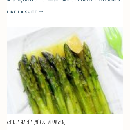
TERRINE
LIRE LA SUITE
AU
YAOURT
GREC,
CRUMBLE
AUX
AMANDES
&
FRUITS
ROUGES
ASPERGES BRAISÉES (MÉTHODE DE CUISSON)