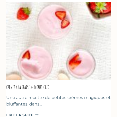
POUR
LA
FÊTE
DES
MÈRES
ET
DES
PÈRES
CRÈMES À LA FRAISE & YAOURT GREC
Une autre recette de petites crèmes magiques et
bluffantes, dans…
CRÈMES
LIRE LA SUITE