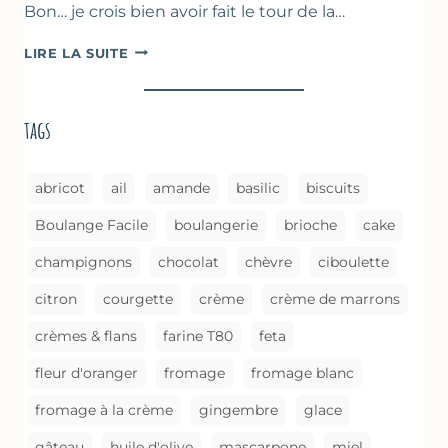
Bon… je crois bien avoir fait le tour de la…
ASPERGES
LIRE LA SUITE
BRAISÉES
(MÉTHODE
DE
tags
CUISSON)
abricot
ail
amande
basilic
biscuits
Boulange Facile
boulangerie
brioche
cake
champignons
chocolat
chèvre
ciboulette
citron
courgette
crème
crème de marrons
crèmes & flans
farine T80
feta
fleur d'oranger
fromage
fromage blanc
fromage à la crème
gingembre
glace
gâteau
huile d'olive
mascarpone
miel