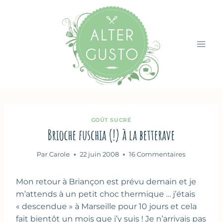
Aller
au
contenu
GOÛT SUCRÉ
Brioche fuschia (!) à la betterave
Par
Carole
22 juin 2008
16 Commentaires
Mon retour à Briançon est prévu demain et je
m’attends à un petit choc thermique … j’étais
« descendue » à Marseille pour 10 jours et cela
fait bientôt un mois que j’y suis ! Je n’arrivais pas