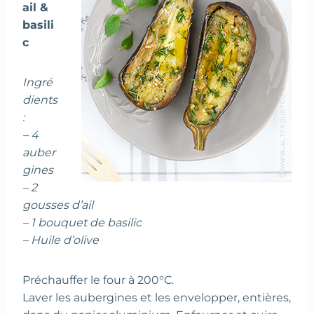
ail &
basili
c
Ingré
dients
:
– 4
auber
gines
– 2
gousses d’ail
– 1 bouquet de basilic
– Huile d’olive
Préchauffer le four à 200°C.
Laver les aubergines et les envelopper, entières,