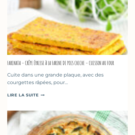
MARSEILLE
FARINATA – CRÊPE ÉPAISSE À LA FARINE DE POIS CHICHE – CUISSON AU FOUR
Cuite dans une grande plaque, avec des
courgettes râpées, pour…
FARINATA
LIRE LA SUITE
–
CRÊPE
ÉPAISSE
À
LA
FARINE