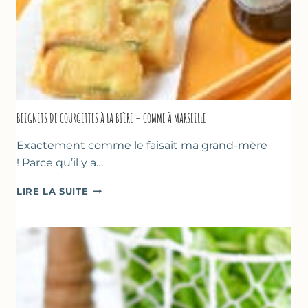
BEIGNETS DE COURGETTES À LA BIÈRE – COMME À MARSEILLE
Exactement comme le faisait ma grand-mère
! Parce qu’il y a…
BEIGNETS
LIRE LA SUITE
DE
COURGETTES
À
LA
BIÈRE
–
COMME
À