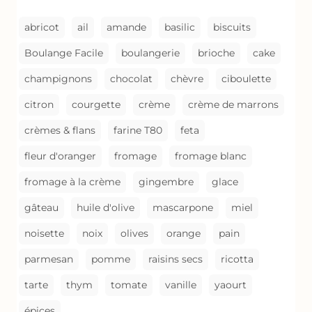
GRATIN
abricot
ail
amande
basilic
biscuits
Boulange Facile
boulangerie
brioche
cake
champignons
chocolat
chèvre
ciboulette
citron
courgette
crème
crème de marrons
crèmes & flans
farine T80
feta
fleur d'oranger
fromage
fromage blanc
fromage à la crème
gingembre
glace
gâteau
huile d'olive
mascarpone
miel
noisette
noix
olives
orange
pain
parmesan
pomme
raisins secs
ricotta
tarte
thym
tomate
vanille
yaourt
épices