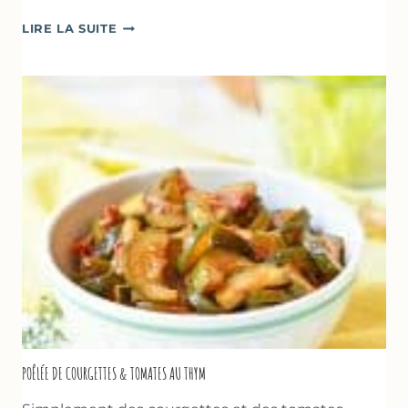
GLACE
LIRE LA SUITE
VANILLE
&
FROMAGE
BLANC
(SANS
SORBETIÈRE)
POÊLÉE DE COURGETTES & TOMATES AU THYM