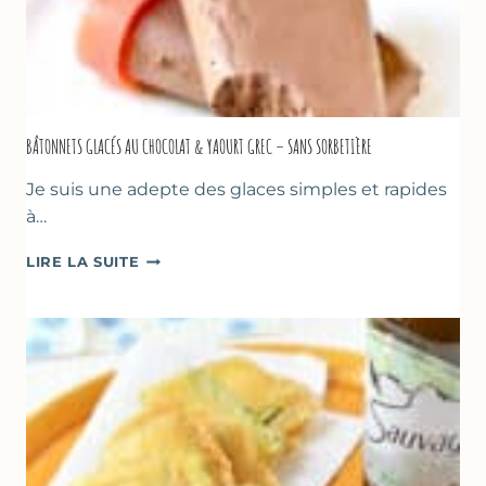
BÂTONNETS GLACÉS AU CHOCOLAT & YAOURT GREC – SANS SORBETIÈRE
Je suis une adepte des glaces simples et rapides
à…
BÂTONNETS
LIRE LA SUITE
GLACÉS
AU
CHOCOLAT
&
YAOURT
GREC
–
SANS
SORBETIÈRE