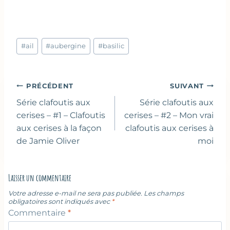
Étiquettes
#
ail
#
aubergine
#
basilic
de
la
publication :
Navigation
PRÉCÉDENT
SUIVANT
de
Série clafoutis aux
Série clafoutis aux
l’article
cerises – #1 – Clafoutis
cerises – #2 – Mon vrai
aux cerises à la façon
clafoutis aux cerises à
de Jamie Oliver
moi
Laisser un commentaire
Votre adresse e-mail ne sera pas publiée.
Les champs
obligatoires sont indiqués avec
*
Commentaire
*