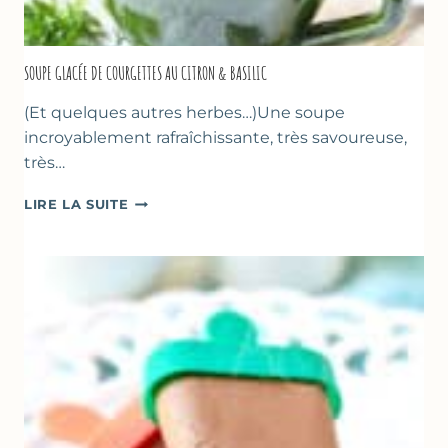
SOUPE GLACÉE DE COURGETTES AU CITRON & BASILIC
(Et quelques autres herbes…)Une soupe
incroyablement rafraîchissante, très savoureuse,
très…
SOUPE
LIRE LA SUITE
GLACÉE
DE
COURGETTES
AU
CITRON
&
BASILIC