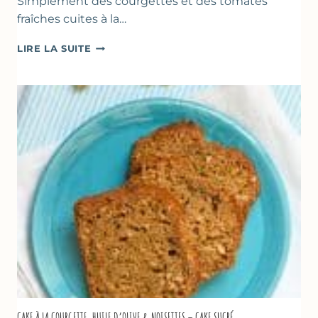
Simplement des courgettes et des tomates
fraîches cuites à la…
POÊLÉE
LIRE LA SUITE
DE
COURGETTES
&
TOMATES
AU
THYM
CAKE À LA COURGETTE, HUILE D’OLIVE & NOISETTES – CAKE SUCRÉ