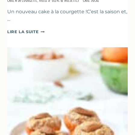
Un nouveau cake à la courgette !C’est la saison et,
…
CAKE
LIRE LA SUITE
À
LA
COURGETTE,
HUILE
D’OLIVE
&
NOISETTES
–
CAKE
SUCRÉ