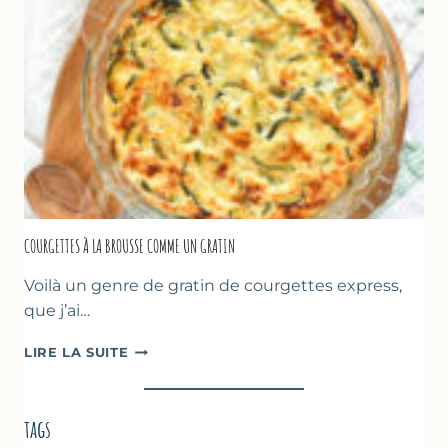
DE
POIS
CHICHE
–
CUISSON
AU
FOUR
COURGETTES À LA BROUSSE COMME UN GRATIN
Voilà un genre de gratin de courgettes express,
que j’ai…
COURGETTES
LIRE LA SUITE
À
LA
BROUSSE
tags
COMME
UN