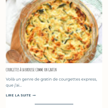
LA
FARINE
DE
POIS
CHICHE
–
CUISSON
AU
FOUR
COURGETTES À LA BROUSSE COMME UN GRATIN
Voilà un genre de gratin de courgettes express,
que j’ai…
COURGETTES
LIRE LA SUITE
À
LA