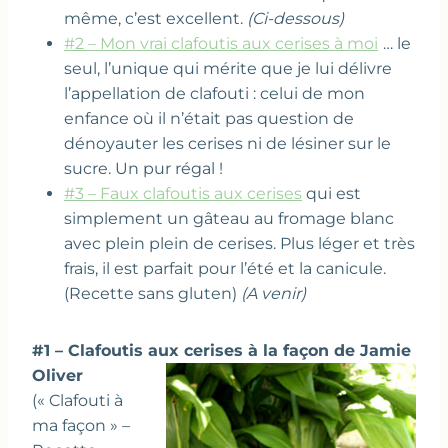
même, c’est excellent.
(Ci-dessous)
#2 – Mon vrai clafoutis aux cerises à moi
… le
seul, l’unique qui mérite que je lui délivre
l’appellation de clafouti : celui de mon
enfance où il n’était pas question de
dénoyauter les cerises ni de lésiner sur le
sucre. Un pur régal !
#3 – Faux clafoutis aux cerises
qui est
simplement un gâteau au fromage blanc
avec plein plein de cerises. Plus léger et très
frais, il est parfait pour l’été et la canicule.
(Recette sans gluten)
(A venir)
#1 – Clafoutis aux cerises à la façon de Jamie
Oliver
(« Clafouti à
ma façon » –