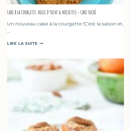
CAKE À LA COURGETTE, HUILE D’OLIVE & NOISETTES – CAKE SUCRÉ
Un nouveau cake à la courgette !C’est la saison et,
…
CAKE
LIRE LA SUITE
À
LA
COURGETTE,
HUILE
D’OLIVE
&
NOISETTES
–
CAKE
SUCRÉ