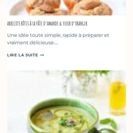
ABRICOTS RÔTIS À LA PÂTE D’AMANDE & FLEUR D’ORANGER
Une idée toute simple, rapide à préparer et
vraiment délicieuse….
ABRICOTS
LIRE LA SUITE
RÔTIS
À
LA
PÂTE
D’AMANDE
&
FLEUR
D’ORANGER