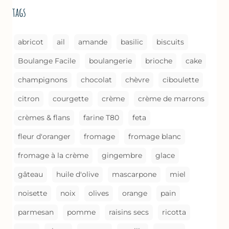
BROUSSE
tags
COMME
UN
GRATIN
abricot
ail
amande
basilic
biscuits
Boulange Facile
boulangerie
brioche
cake
champignons
chocolat
chèvre
ciboulette
citron
courgette
crème
crème de marrons
crèmes & flans
farine T80
feta
fleur d'oranger
fromage
fromage blanc
fromage à la crème
gingembre
glace
gâteau
huile d'olive
mascarpone
miel
noisette
noix
olives
orange
pain
parmesan
pomme
raisins secs
ricotta