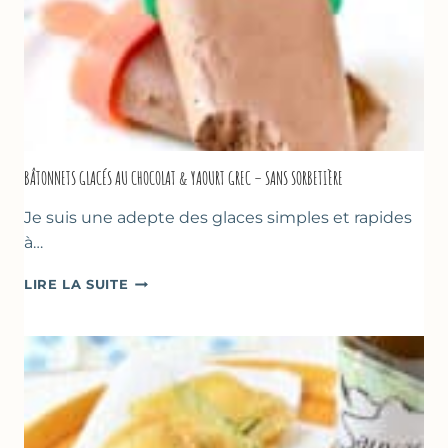
BÂTONNETS GLACÉS AU CHOCOLAT & YAOURT GREC – SANS SORBETIÈRE
Je suis une adepte des glaces simples et rapides
à…
BÂTONNETS
LIRE LA SUITE
GLACÉS
AU
CHOCOLAT
&
YAOURT
GREC
–
SANS