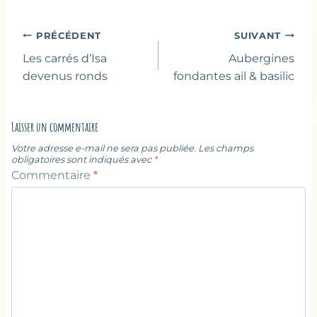
la
publication :
Navigation
PRÉCÉDENT
SUIVANT
de
Les carrés d’Isa
Aubergines
l’article
devenus ronds
fondantes ail & basilic
Laisser un commentaire
Votre adresse e-mail ne sera pas publiée.
Les champs
obligatoires sont indiqués avec
*
Commentaire
*