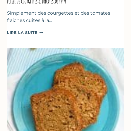
POÊLÉE DE COURGETTES & TOMATES AU THYM
Simplement des courgettes et des tomates
fraîches cuites à la…
POÊLÉE
LIRE LA SUITE
DE
COURGETTES
&
TOMATES
AU
THYM