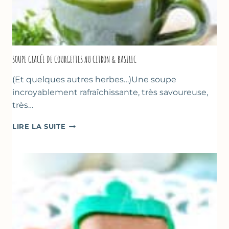
SOUPE GLACÉE DE COURGETTES AU CITRON & BASILIC
(Et quelques autres herbes…)Une soupe
incroyablement rafraîchissante, très savoureuse,
très…
SOUPE
LIRE LA SUITE
GLACÉE
DE
COURGETTES
AU
CITRON
&
BASILIC