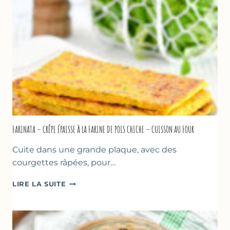
COMME
À
MARSEILLE
FARINATA – CRÊPE ÉPAISSE À LA FARINE DE POIS CHICHE – CUISSON AU FOUR
Cuite dans une grande plaque, avec des
courgettes râpées, pour…
FARINATA
LIRE LA SUITE
–
CRÊPE
ÉPAISSE
À