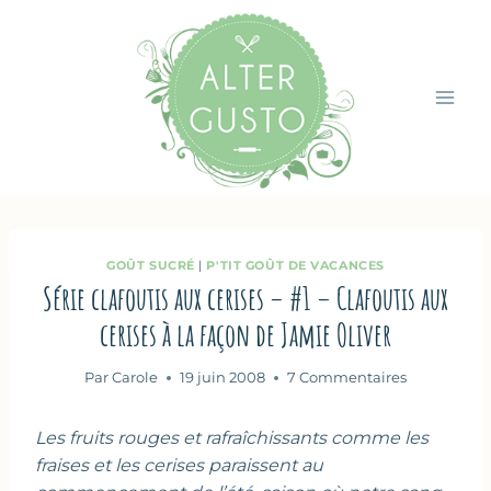
Aller
au
contenu
GOÛT SUCRÉ
|
P'TIT GOÛT DE VACANCES
Série clafoutis aux cerises – #1 – Clafoutis aux
cerises à la façon de Jamie Oliver
Par
Carole
19 juin 2008
7 Commentaires
Les fruits rouges et rafraîchissants comme les
fraises et les cerises paraissent au