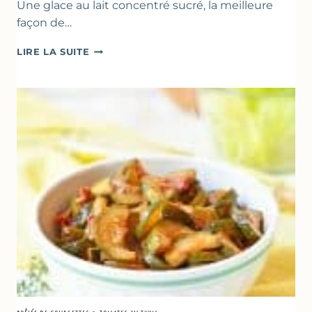
Une glace au lait concentré sucré, la meilleure
façon de…
GLACE
LIRE LA SUITE
VANILLE
&
FROMAGE
BLANC
(SANS
SORBETIÈRE)