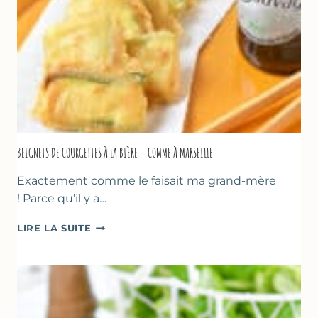
SORBETIÈRE
BEIGNETS DE COURGETTES À LA BIÈRE – COMME À MARSEILLE
Exactement comme le faisait ma grand-mère
! Parce qu’il y a…
BEIGNETS
LIRE LA SUITE
DE
COURGETTES
À
LA
BIÈRE
–