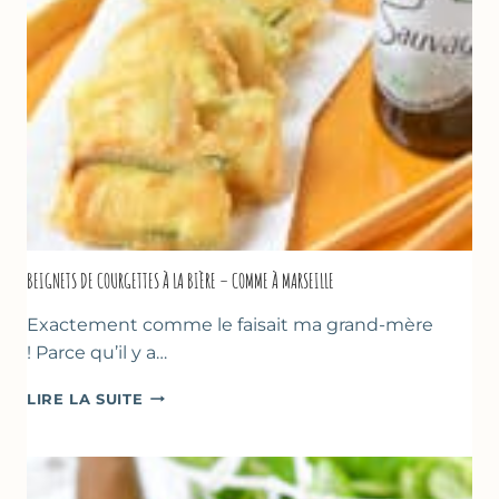
–
SANS
SORBETIÈRE
BEIGNETS DE COURGETTES À LA BIÈRE – COMME À MARSEILLE
Exactement comme le faisait ma grand-mère
! Parce qu’il y a…
BEIGNETS
LIRE LA SUITE
DE
COURGETTES
À
LA