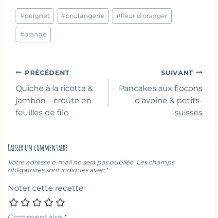
Étiquettes
#
beignet
#
boulangerie
#
fleur d'oranger
de
la
#
orange
publication :
Navigation
PRÉCÉDENT
SUIVANT
de
Quiche à la ricotta &
Pancakes aux flocons
l’article
jambon – croûte en
d’avoine & petits-
feuilles de filo
suisses
Laisser un commentaire
Votre adresse e-mail ne sera pas publiée.
Les champs
obligatoires sont indiqués avec
*
Noter cette recette
Commentaire
*