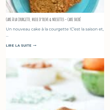
CAKE À LA COURGETTE, HUILE D’OLIVE & NOISETTES – CAKE SUCRÉ
Un nouveau cake à la courgette !C’est la saison et,
…
CAKE
LIRE LA SUITE
À
LA
COURGETTE,
HUILE
D’OLIVE
&
NOISETTES
–
CAKE
SUCRÉ