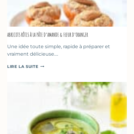
ABRICOTS RÔTIS À LA PÂTE D’AMANDE & FLEUR D’ORANGER
Une idée toute simple, rapide à préparer et
vraiment délicieuse….
ABRICOTS
LIRE LA SUITE
RÔTIS
À
LA
PÂTE
D’AMANDE
&
FLEUR
D’ORANGER