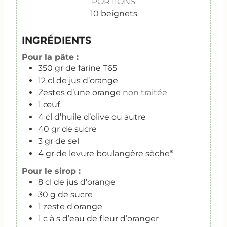
PORTIONS
10
beignets
INGRÉDIENTS
Pour la pâte :
350
gr
de farine T65
12
cl
de jus d’orange
Zestes d’une orange
non traitée
1
œuf
4
cl
d’huile d’olive ou autre
40
gr
de sucre
3
gr
de sel
4
gr
de levure boulangère sèche*
Pour le sirop :
8
cl
de jus d’orange
30
g
de sucre
1
zeste d'orange
1
c
à s d’eau de fleur d’oranger