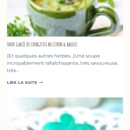
SOUPE GLACÉE DE COURGETTES AU CITRON & BASILIC
(Et quelques autres herbes…)Une soupe
incroyablement rafraîchissante, très savoureuse,
très…
SOUPE
LIRE LA SUITE
GLACÉE
DE
COURGETTES
AU
CITRON
&
BASILIC