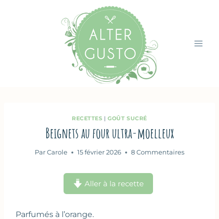
Aller
au
contenu
RECETTES
|
GOÛT SUCRÉ
Beignets au four ultra-moelleux
Par
Carole
15 février 2026
8 Commentaires
Aller à la recette
Parfumés à l’orange.