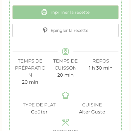
Imprimer la recette
Epingler la recette
TEMPS DE
TEMPS DE
REPOS
h
m
PRÉPARATIO
CUISSON
1
h
30
min
m
e
i
N
20
min
m
i
u
n
20
min
i
n
r
u
n
u
e
t
u
t
e
TYPE DE PLAT
CUISINE
t
e
s
Goûter
Alter Gusto
e
s
s