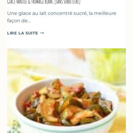
GLACE VANILLE & FROMAGE BLANC (SANS SORBETIÈRE)
Une glace au lait concentré sucré, la meilleure
façon de…
GLACE
LIRE LA SUITE
VANILLE
&
FROMAGE
BLANC
(SANS
SORBETIÈRE)