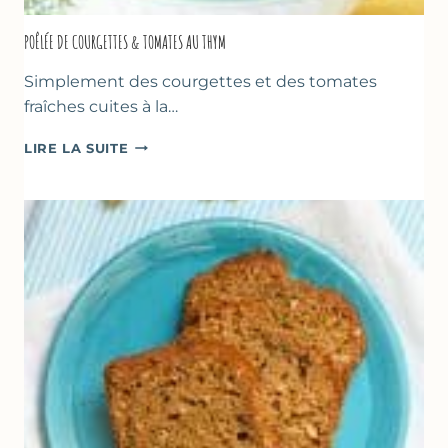
POÊLÉE DE COURGETTES & TOMATES AU THYM
Simplement des courgettes et des tomates
fraîches cuites à la…
POÊLÉE
LIRE LA SUITE
DE
COURGETTES
&
TOMATES
AU
THYM