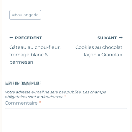
Étiquettes
#
boulangerie
de
la
publication :
Navigation
PRÉCÉDENT
SUIVANT
de
Gâteau au chou-fleur,
Cookies au chocolat
l’article
fromage blanc &
façon « Granola »
parmesan
Laisser un commentaire
Votre adresse e-mail ne sera pas publiée.
Les champs
obligatoires sont indiqués avec
*
Commentaire
*