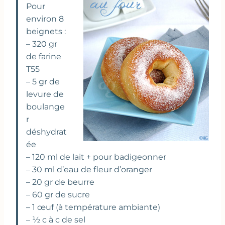
Pour
environ 8
beignets :
– 320 gr
de farine
T55
– 5 gr de
levure de
boulange
r
déshydrat
ée
– 120 ml de lait + pour badigeonner
– 30 ml d’eau de fleur d’oranger
– 20 gr de beurre
– 60 gr de sucre
– 1 œuf (à température ambiante)
– ½ c à c de sel