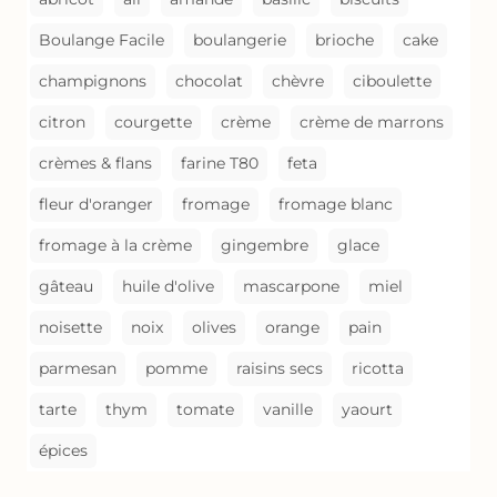
Boulange Facile
boulangerie
brioche
cake
champignons
chocolat
chèvre
ciboulette
citron
courgette
crème
crème de marrons
crèmes & flans
farine T80
feta
fleur d'oranger
fromage
fromage blanc
fromage à la crème
gingembre
glace
gâteau
huile d'olive
mascarpone
miel
noisette
noix
olives
orange
pain
parmesan
pomme
raisins secs
ricotta
tarte
thym
tomate
vanille
yaourt
épices