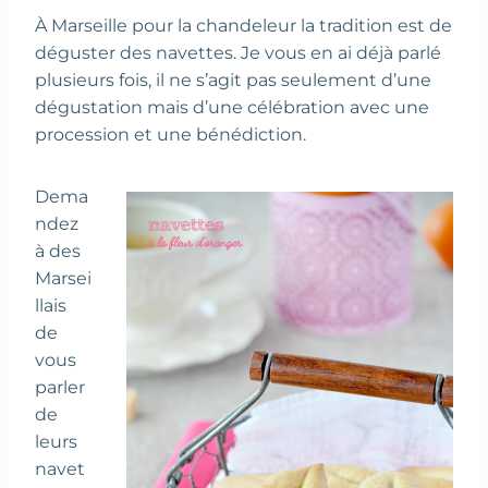
À Marseille pour la chandeleur la tradition est de
déguster des navettes. Je vous en ai déjà parlé
plusieurs fois, il ne s’agit pas seulement d’une
dégustation mais d’une célébration avec une
procession et une bénédiction.
Dema
ndez
à des
Marsei
llais
de
vous
parler
de
leurs
navet