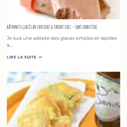
BÂTONNETS GLACÉS AU CHOCOLAT & YAOURT GREC – SANS SORBETIÈRE
Je suis une adepte des glaces simples et rapides
à…
BÂTONNETS
LIRE LA SUITE
GLACÉS
AU
CHOCOLAT
&
YAOURT
GREC
–
SANS
SORBETIÈRE