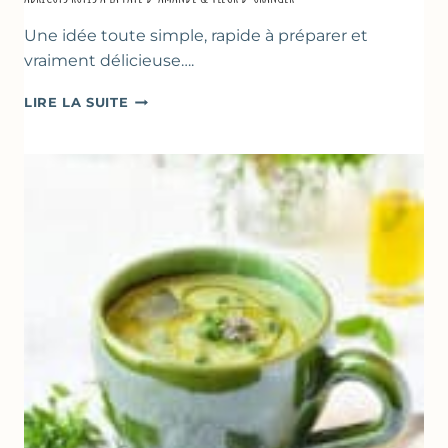
Une idée toute simple, rapide à préparer et
vraiment délicieuse….
ABRICOTS
LIRE LA SUITE
RÔTIS
À
LA
PÂTE
D’AMANDE
&
FLEUR
D’ORANGER