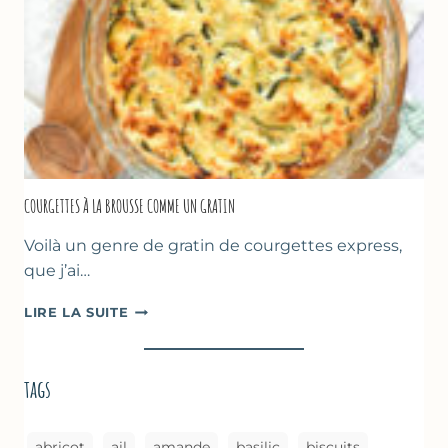
CHICHE
–
CUISSON
AU
FOUR
COURGETTES À LA BROUSSE COMME UN GRATIN
Voilà un genre de gratin de courgettes express,
que j’ai…
COURGETTES
LIRE LA SUITE
À
LA
BROUSSE
tags
COMME
UN
GRATIN
abricot
ail
amande
basilic
biscuits