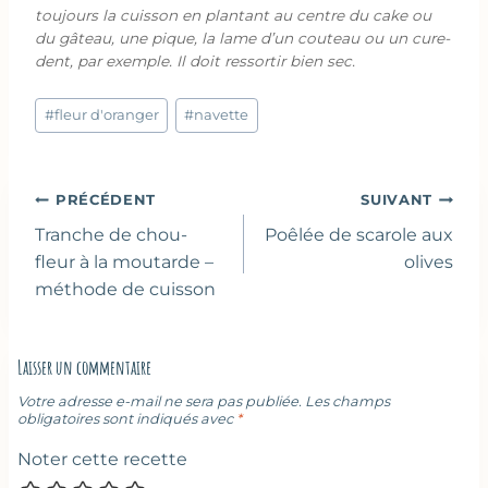
toujours la cuisson en plantant au centre du cake ou
du gâteau, une pique, la lame d’un couteau ou un cure-
dent, par exemple. Il doit ressortir bien sec.
Étiquettes
#
fleur d'oranger
#
navette
de
la
publication :
Navigation
PRÉCÉDENT
SUIVANT
de
Tranche de chou-
Poêlée de scarole aux
l’article
fleur à la moutarde –
olives
méthode de cuisson
Laisser un commentaire
Votre adresse e-mail ne sera pas publiée.
Les champs
obligatoires sont indiqués avec
*
Noter cette recette