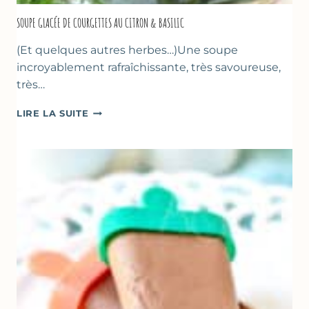
SOUPE GLACÉE DE COURGETTES AU CITRON & BASILIC
(Et quelques autres herbes…)Une soupe
incroyablement rafraîchissante, très savoureuse,
très…
SOUPE
LIRE LA SUITE
GLACÉE
DE
COURGETTES
AU
CITRON
&
BASILIC