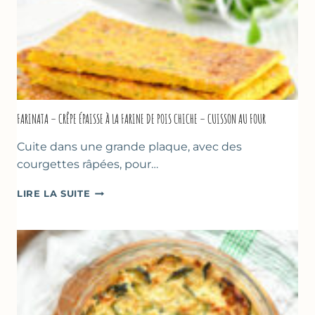
FARINATA – CRÊPE ÉPAISSE À LA FARINE DE POIS CHICHE – CUISSON AU FOUR
Cuite dans une grande plaque, avec des
courgettes râpées, pour…
FARINATA
LIRE LA SUITE
–
CRÊPE
ÉPAISSE
À
LA
FARINE
DE
POIS