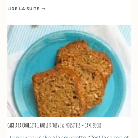
POÊLÉE
LIRE LA SUITE
DE
COURGETTES
&
TOMATES
AU
THYM
CAKE À LA COURGETTE, HUILE D’OLIVE & NOISETTES – CAKE SUCRÉ
Un nouveau cake à la courgette !C’est la saison et,