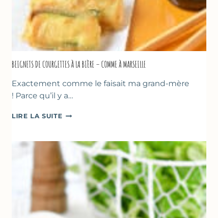
BEIGNETS DE COURGETTES À LA BIÈRE – COMME À MARSEILLE
Exactement comme le faisait ma grand-mère
! Parce qu’il y a…
BEIGNETS
LIRE LA SUITE
DE
COURGETTES
À
LA
BIÈRE
–
COMME
À
MARSEILLE