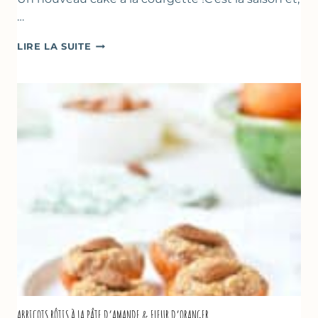
…
CAKE
LIRE LA SUITE
À
LA
COURGETTE,
HUILE
D’OLIVE
&
NOISETTES
–
CAKE
SUCRÉ
ABRICOTS RÔTIS À LA PÂTE D’AMANDE & FLEUR D’ORANGER