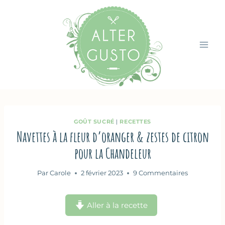
Aller
au
contenu
GOÛT SUCRÉ
|
RECETTES
Navettes à la fleur d’oranger & zestes de citron
pour la Chandeleur
Par
Carole
2 février 2023
9 Commentaires
Aller à la recette