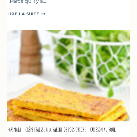
! Parce qu’il y a…
BEIGNETS
LIRE LA SUITE
DE
COURGETTES
À
LA
BIÈRE
–
COMME
À
MARSEILLE
FARINATA – CRÊPE ÉPAISSE À LA FARINE DE POIS CHICHE – CUISSON AU FOUR