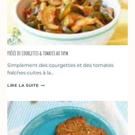
POÊLÉE DE COURGETTES & TOMATES AU THYM
Simplement des courgettes et des tomates
fraîches cuites à la…
POÊLÉE
LIRE LA SUITE
DE
COURGETTES
&
TOMATES
AU
THYM