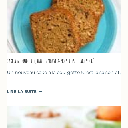
CAKE À LA COURGETTE, HUILE D’OLIVE & NOISETTES – CAKE SUCRÉ
Un nouveau cake à la courgette !C’est la saison et,
…
CAKE
LIRE LA SUITE
À
LA
COURGETTE,
HUILE
D’OLIVE
&