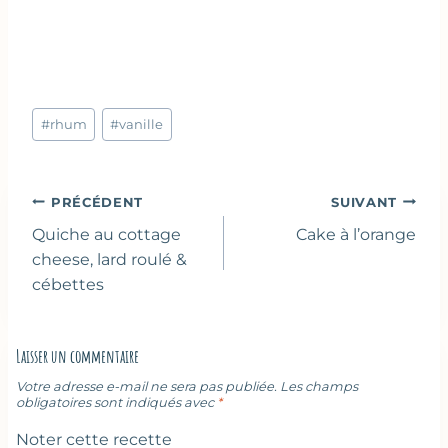
Étiquettes
#
rhum
#
vanille
de
la
publication :
Navigation
PRÉCÉDENT
SUIVANT
de
Quiche au cottage
Cake à l’orange
l’article
cheese, lard roulé &
cébettes
Laisser un commentaire
Votre adresse e-mail ne sera pas publiée.
Les champs
obligatoires sont indiqués avec
*
Noter cette recette