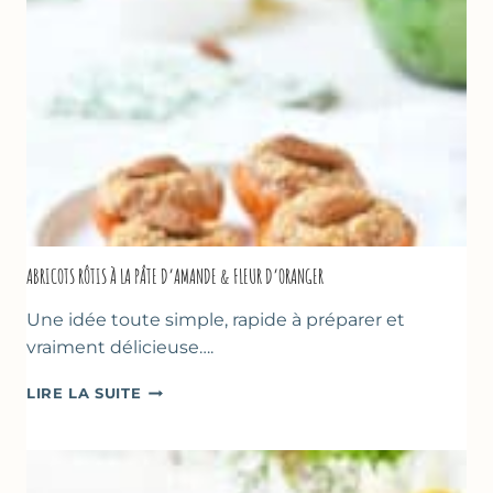
NOISETTES
–
CAKE
SUCRÉ
ABRICOTS RÔTIS À LA PÂTE D’AMANDE & FLEUR D’ORANGER
Une idée toute simple, rapide à préparer et
vraiment délicieuse….
ABRICOTS
LIRE LA SUITE
RÔTIS
À
LA
PÂTE