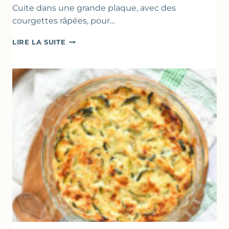
Cuite dans une grande plaque, avec des
courgettes râpées, pour…
FARINATA
LIRE LA SUITE
–
CRÊPE
ÉPAISSE
À
LA
FARINE
DE
POIS
CHICHE
–
CUISSON
AU
FOUR