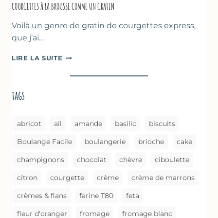
COURGETTES À LA BROUSSE COMME UN GRATIN
Voilà un genre de gratin de courgettes express,
que j’ai…
COURGETTES
LIRE LA SUITE
À
LA
BROUSSE
tags
COMME
UN
GRATIN
abricot
ail
amande
basilic
biscuits
Boulange Facile
boulangerie
brioche
cake
champignons
chocolat
chèvre
ciboulette
citron
courgette
crème
crème de marrons
crèmes & flans
farine T80
feta
fleur d'oranger
fromage
fromage blanc