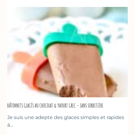
DE
COURGETTES
AU
CITRON
&
BASILIC
BÂTONNETS GLACÉS AU CHOCOLAT & YAOURT GREC – SANS SORBETIÈRE
Je suis une adepte des glaces simples et rapides
à…