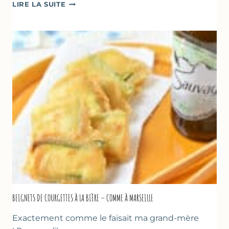
BÂTONNETS
LIRE LA SUITE
GLACÉS
AU
CHOCOLAT
&
YAOURT
GREC
–
SANS
SORBETIÈRE
BEIGNETS DE COURGETTES À LA BIÈRE – COMME À MARSEILLE
Exactement comme le faisait ma grand-mère